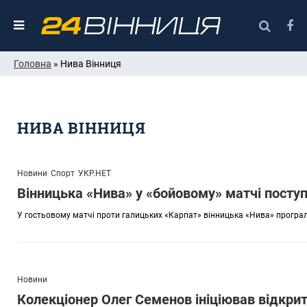
Головна
» Нива Вінниця
НИВА ВІННИЦЯ
Новини
Спорт
УКР.НЕТ
Вінницька «Нива» у «бойовому» матчі посту
У гостьовому матчі проти галицьких «Карпат» вінницька «Нива» програл
Новини
Колекціонер Олег Семенов ініціював відкритт