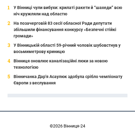
У Вінниці чули вибухи: крилаті ракети й “шахеди” всю
ніч кружляли над областю
На позачерговій 83 сесії обласної Ради депутати
збільшили фінансування конкурсу «Безпечні стійкі
громади»
У Вінницькій області 59-річний чоловік шубовстнув у
восьмиметрову криницю
Вінниця оновлює каналізаційні люки за новою
технологією
Вінничанка Дар'я Асаулюк здобула срібло чемпіонату
Європи з веслування
©2026 Вінниця-24