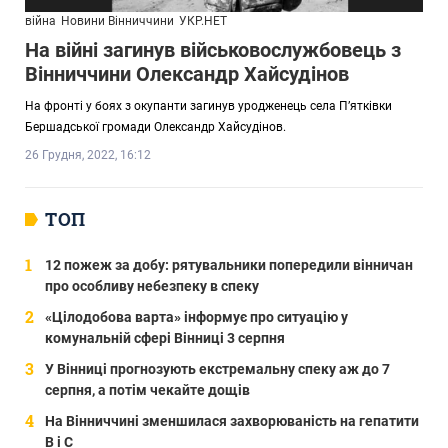
війна
Новини Вінниччини
УКР.НЕТ
На війні загинув військовослужбовець з
Вінниччини Олександр Хайсудінов
На фронті у боях з окупанти загинув уродженець села П’ятківки
Бершадської громади Олександр Хайсудінов.
26 Грудня, 2022, 16:12
ТОП
12 пожеж за добу: рятувальники попередили вінничан
про особливу небезпеку в спеку
«Цілодобова варта» інформує про ситуацію у
комунальній сфері Вінниці 3 серпня
У Вінниці прогнозують екстремальну спеку аж до 7
серпня, а потім чекайте дощів
На Вінниччині зменшилася захворюваність на гепатити
В і С