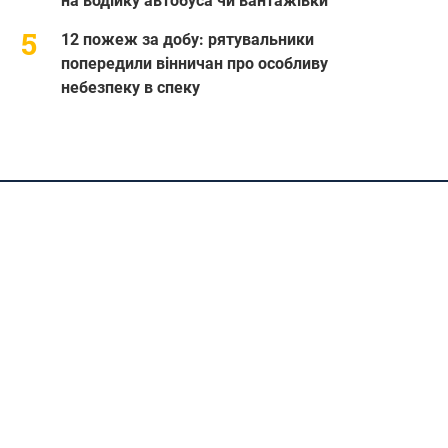
на водійку автобуса чи вантажівки
12 пожеж за добу: рятувальники
попередили вінничан про особливу
небезпеку в спеку