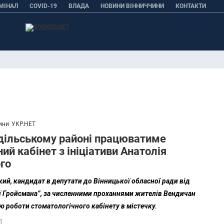
МІНАЛ
COVID-19
ВЛАДА
НОВИНИ ВІННИЧЧИНИ
КОНТАКТИ
ини
УКР.НЕТ
дільському районі працюватиме
ий кабінет з ініціативи Анатолія
го
ий, кандидат в депутати до Вінницької обласної ради від
ії Гройсмана”, за численними проханнями жителів Вендичан
 роботи стоматологічного кабінету в містечку.
1