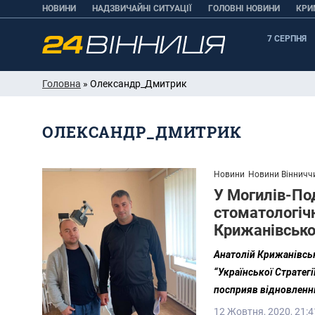
НОВИНИ
НАДЗВИЧАЙНІ СИТУАЦІЇ
ГОЛОВНІ НОВИНИ
КРИ
7 СЕРПНЯ
Головна
» Олександр_Дмитрик
ОЛЕКСАНДР_ДМИТРИК
Новини
Новини Вінничч
У Могилів-По
стоматологічн
Крижанівсько
Анатолій Крижанівськ
“Української Стратег
посприяв відновленню
12 Жовтня, 2020, 21:4