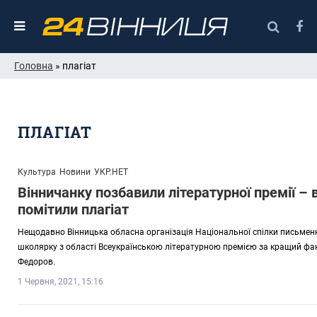
Головна
» плагіат
ПЛАГІАТ
Культура
Новини
УКР.НЕТ
Вінничанку позбавили літературної премії – в
помітили плагіат
Нещодавно Вінницька обласна організація Національної спілки письмен
школярку з області Всеукраїнською літературною премією за кращий фант
Федоров.
1 Червня, 2021, 15:16