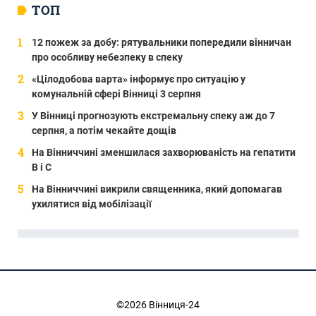
ТОП
12 пожеж за добу: рятувальники попередили вінничан
про особливу небезпеку в спеку
«Цілодобова варта» інформує про ситуацію у
комунальній сфері Вінниці 3 серпня
У Вінниці прогнозують екстремальну спеку аж до 7
серпня, а потім чекайте дощів
На Вінниччині зменшилася захворюваність на гепатити
В і С
На Вінниччині викрили священника, який допомагав
ухилятися від мобілізації
©2026 Вінниця-24