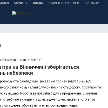
МІНАЛ
COVID-19
ВЛАДА
НОВИНИ ВІННИЧЧИНИ
КОНТАКТИ
В
йні ситуації
Новини
УКР.НЕТ
вітри на Вінниччині зберігається
ень небезпеки
 прогнозують ожеледицю і шквальні пориви вітру 15-20 м/c.
 самого ранку комунальні служби посипають дороги, тротуари та
ю сумішшю. Роботи за потреби будуть продовжені. Вінничан
 потреби не виходити з дому, адже під час шквального вітру
 гілок з дерев, обриву ліній електропередач тощо.