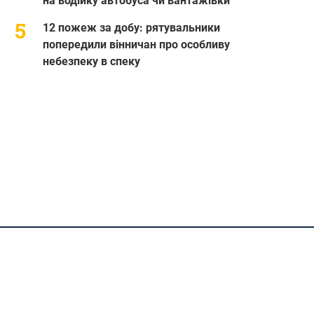
на водійку автобуса чи вантажівки
12 пожеж за добу: рятувальники
попередили вінничан про особливу
небезпеку в спеку