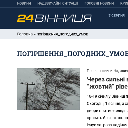
НОВИНИ
НАДЗВИЧАЙНІ СИТУАЦІЇ
ГОЛОВНІ НОВИНИ
КРИ
7 СЕРПНЯ
Головна
» погіршення_погодних_умов
ПОГІРШЕННЯ_ПОГОДНИХ_УМО
Головні новини
Надзвича
Через сильні 
“жовтий” рів
18-19 січня у Вінниці
Сьогодні, 18 січня, з
двори протиожеледно
просять без нагальної
існує загроза падіння