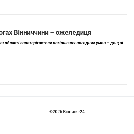
рогах Вінниччини – ожеледиця
ої області спостерігається погіршення погодних умов – дощ зі
©2026 Вінниця-24