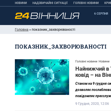
НОВИНИ
НАДЗВИЧАЙНІ СИТУАЦІЇ
ГОЛОВНІ НОВИНИ
КРИ
6 СЕРПНЯ
Головна
» показник_захворюваності
ПОКАЗНИК_ЗАХВОРЮВАНОСТІ
Головні новини
Новини
Найнижчий в 
ковід – на Ві
Станом на 9 грудня с
дозволяє послаблювати
повідомляє
пресслу
9 Грудня, 2020, 12:06