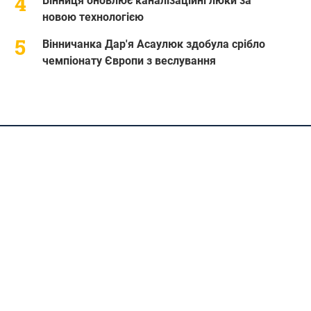
Вінниця оновлює каналізаційні люки за
новою технологією
Вінничанка Дар'я Асаулюк здобула срібло
чемпіонату Європи з веслування