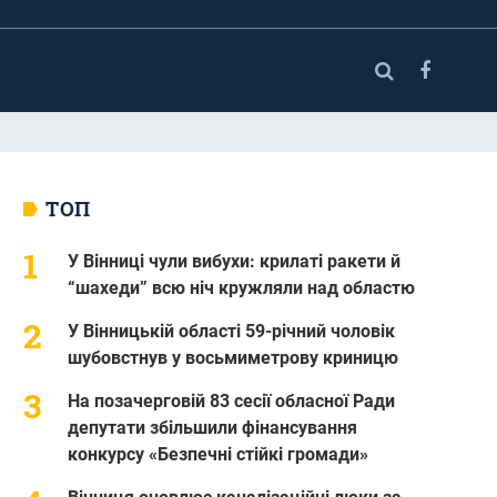
ТОП
У Вінниці чули вибухи: крилаті ракети й
“шахеди” всю ніч кружляли над областю
У Вінницькій області 59-річний чоловік
шубовстнув у восьмиметрову криницю
На позачерговій 83 сесії обласної Ради
депутати збільшили фінансування
конкурсу «Безпечні стійкі громади»