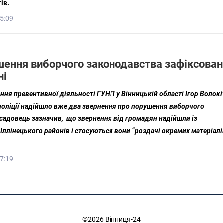
ів.
15:09
шення виборчого законодавства зафіксован
ні
ння превентивної діяльності ГУНП у Вінницькій області Ігор Волок
поліції надійшло вже два звернення про порушення виборчого
садовець зазначив, що звернення від громадян надійшли із
Іллінецького районів і стосуються вони “роздачі окремих матеріалі
17:19
©2026 Вінниця-24