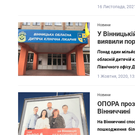
16 Листопада, 2021
Новини
У Вінницькій
виявили пор
Понад один мільйон
обласній дитячій 
Північного офісу Д
1 Жовтня, 2020, 13
Новини
ОПОРА прозв
Вінниччині
На Вінниччині спо
пошкодження білбо