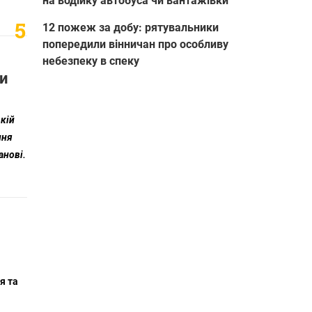
на водійку автобуса чи вантажівки
12 пожеж за добу: рятувальники
попередили вінничан про особливу
небезпеку в спеку
ри
ькій
ння
анові.
я та