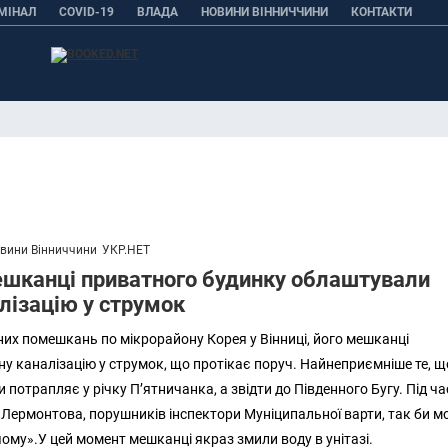
МІНАЛ
COVID-19
ВЛАДА
НОВИНИ ВІННИЧЧИНИ
КОНТАКТИ
вини Вінниччини
УКР.НЕТ
ешканці приватного будинку облаштували
лізацію у струмок
них помешкань по мікрорайону Корея у Вінниці, його мешканці
у каналізацію у струмок, що протікає поруч. Найнеприємніше те, щ
 потрапляє у річку П’ятничанка, а звідти до Південного Бугу. Під ча
 Лермонтова, порушників інспектори Муніципальної варти, так би м
ому».У цей момент мешканці якраз змили воду в унітазі.