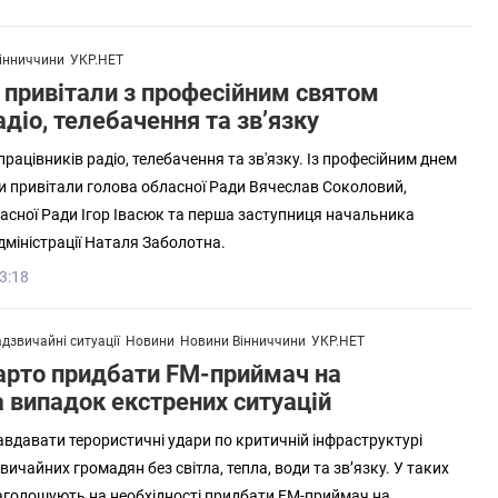
інниччини
УКР.НЕТ
 привітали з професійним святом
адіо, телебачення та зв’язку
рацівників радіо, телебачення та зв'язку. Із професійним днем
и привітали голова обласної Ради Вячеслав Соколовий,
асної Ради Ігор Івасюк та перша заступниця начальника
дміністрації Наталя Заболотна.
3:18
дзвичайні ситуації
Новини
Новини Вінниччини
УКР.НЕТ
арто придбати FM-приймач на
 випадок екстрених ситуацій
вдавати терористичні удари по критичній інфраструктурі
ичайних громадян без світла, тепла, води та зв’язку. У таких
аголошують на необхідності придбати FM-приймач на