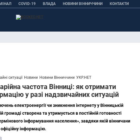
МІНАЛ
COVID-19
ВЛАДА
НОВИНИ ВІННИЧЧИНИ
КОНТАКТИ
йні ситуації
Новини
Новини Вінниччини
УКР.НЕТ
арійна частота Вінниці: як отримати
рмацію у разі надзвичайних ситуацій
лючень електроенергії чи зникнення інтернету у Вінницькій
ій громаді створена та утримується в постійній готовності
ермінового інформування населення», завдяки якій вінничани
офіційну інформацію.
8