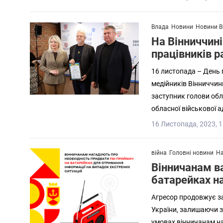
Влада
Новини
Новини В
На Вінниччині
працівників р
16 листопада – День п
медійників Вінниччин
заступник голови обл
обласної військової а
16 Листопада, 2023, 1
війна
Головні новини
На
Вінничанам в
батарейках на
Агресор продовжує за
України, залишаючи зв
умовах вінничанам н