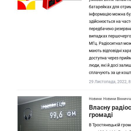
батарейках для отрим
інформацію можна буд
здійснюється на часто
передбачено резервни
випадках першочергов
МГц. Радіосигнал мож
мають відповідні хара
доступна через прийм
люди, які й досі зал
сплачують за це кошт
29 Листопада, 2022, 8
Новини
Новини Вінничч
Власну радіос
громаді
В Тростянецькій гром