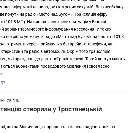
ання інформації на випадок екстрених ситуацій. Всю необхідну
е почути на радіо «Місто над Бугом». Трансляція ефіру
ті 101,8 МГц. На випадок екстрених ситуацій у Вінниці
й варіант термінового інформування населення. У таких
о потрібно увімкнути радіо «Місто над Бугом» на частоті 101,8
на отримати через приймачі на батарейках, телефони, які
ктеристики та радіо в автомобілі. Окрім того трансляція
ачі, які приєднані до дротової радіомережі. Такий доступ мають
ишаються абонентами проводового мовлення і своєчасно
и.
:57
ини
УКР.НЕТ
танцію створили у Тростянецькій
аді, що на Вінниччині, запрацювала власна радіостанція на