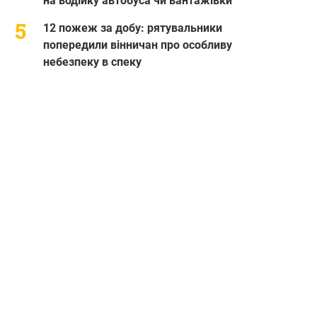
на водійку автобуса чи вантажівки
12 пожеж за добу: рятувальники
попередили вінничан про особливу
небезпеку в спеку