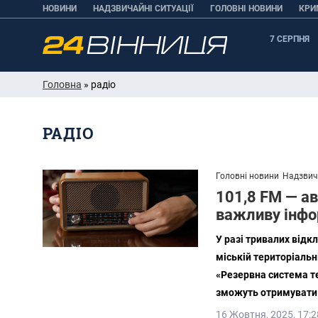
НОВИНИ
НАДЗВИЧАЙНІ СИТУАЦІЇ
ГОЛОВНІ НОВИНИ
КРИ
7 СЕРПНЯ
Головна
» радіо
РАДІО
Головні новини
Надзвича
101,8 FM — ав
важливу інфо
У разі тривалих відк
міській територіальн
«Резервна система т
зможуть отримувати 
16 Жовтня, 2025, 17:2