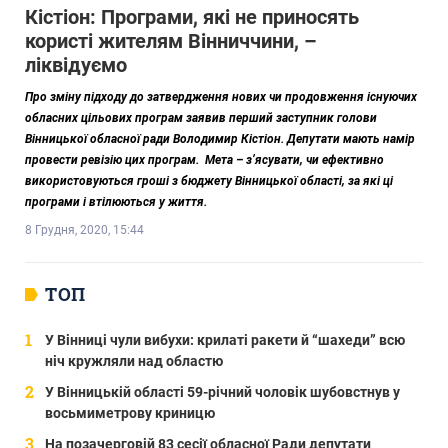
Кістіон: Програми, які не приносять
користі жителям Вінниччини, –
ліквідуємо
Про зміну підходу до затвердження нових чи продовження існуючих
обласних цільових програм заявив перший заступник голови
Вінницької обласної ради Володимир Кістіон. Депутати мають намір
провести ревізію цих програм. Мета – з’ясувати, чи ефективно
використовуються гроші з бюджету Вінницької області, за які ці
програми і втілюються у життя.
8 Грудня, 2020, 15:44
ТОП
У Вінниці чули вибухи: крилаті ракети й “шахеди” всю
ніч кружляли над областю
У Вінницькій області 59-річний чоловік шубовстнув у
восьмиметрову криницю
На позачерговій 83 сесії обласної Ради депутати