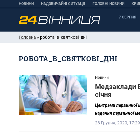
НОВИНИ
НАДЗВИЧАЙНІ СИТУАЦІЇ
ГОЛОВНІ НОВИНИ
КРИ
7 СЕРПНЯ
Головна
» робота_в_святкові_дні
РОБОТА_В_СВЯТКОВІ_ДНІ
Новини
Медзаклади Ві
січня
Центрами первинної 
надання первинної ме
28 Грудня, 2020, 17:29