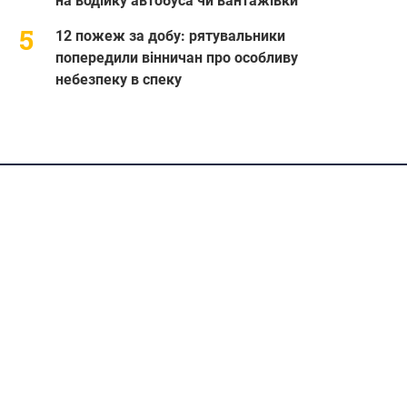
на водійку автобуса чи вантажівки
12 пожеж за добу: рятувальники
попередили вінничан про особливу
небезпеку в спеку