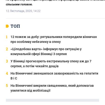
сільським головою.
12 Листопада, 2020, 14:22
ТОП
12 пожеж за добу: рятувальники попередили вінничан
про особливу небезпеку в спеку
«Цілодобова варта» інформує про ситуацію у
комунальній сфері Вінниці 3 серпня
У Вінниці прогнозують екстремальну спеку аж до 7
серпня, а потім чекайте дощів
На Вінниччині зменшилася захворюваність на гепатити
В і С
На Вінниччині викрили священника, який допомагав
ухилятися від мобілізації