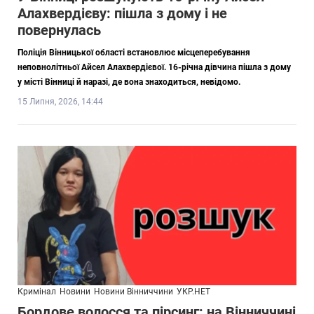
Алахвердієву: пішла з дому і не
повернулась
Поліція Вінницької області встановлює місцеперебування
неповнолітньої Айсел Алахвердієвої. 16-річна дівчина пішла з дому
у місті Вінниці й наразі, де вона знаходиться, невідомо.
15 Липня, 2026, 14:44
Кримінал
Новини
Новини Вінниччини
УКР.НЕТ
Бордове волосся та пірсинг: на Вінниччині