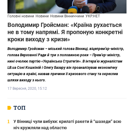
Головні новини
Новини
Новини Вінниччини
УКР.НЕТ
Володимир Гройсман: «Країна рухається
не в тому напрямі. Я пропоную конкретні
кроки виходу з кризи»
Володимир Гройсман – міський голова Вінниці, віцепрем’єр-міністр,
голова Верховної Ради й три з половиною роки – Прем'єр-міністр,
нині очолює партію «Українська Стратегія». В інтерв'ю журналістам
LB.
ua
Соні Кошкіній і Олегу Базару він проаналізував економічну
ситуацію в країні, назвав причини її кризового стану та окреслив
шляхи виходу з нього.
17 Вересня, 2020, 15:12
ТОП
У Вінниці чули вибухи: крилаті ракети й “шахеди” всю
ніч кружляли над областю