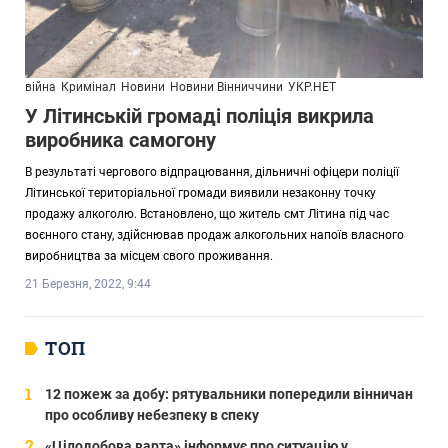
війна
Кримінал
Новини
Новини Вінниччини
УКР.НЕТ
У Літинській громаді поліція викрила
виробника самогону
В результаті чергового відпрацювання, дільничні офіцери поліції
Літинської територіальної громади виявили незаконну точку
продажу алкоголю. Встановлено, що житель смт Літина під час
воєнного стану, здійснював продаж алкогольних напоїв власного
виробництва за місцем свого проживання.
21 Березня, 2022, 9:44
ТОП
12 пожеж за добу: рятувальники попередили вінничан
про особливу небезпеку в спеку
«Цілодобова варта» інформує про ситуацію у