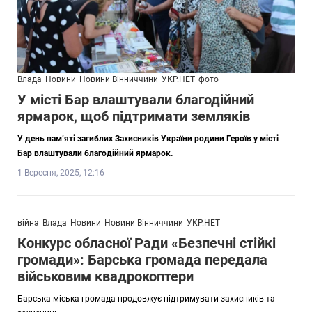
Влада
Новини
Новини Вінниччини
УКР.НЕТ
фото
У місті Бар влаштували благодійний
ярмарок, щоб підтримати земляків
У день пам’яті загиблих Захисників України родини Героїв у місті
Бар влаштували благодійний ярмарок.
1 Вересня, 2025, 12:16
війна
Влада
Новини
Новини Вінниччини
УКР.НЕТ
Конкурс обласної Ради «Безпечні стійкі
громади»: Барська громада передала
військовим квадрокоптери
Барська міська громада продовжує підтримувати захисників та