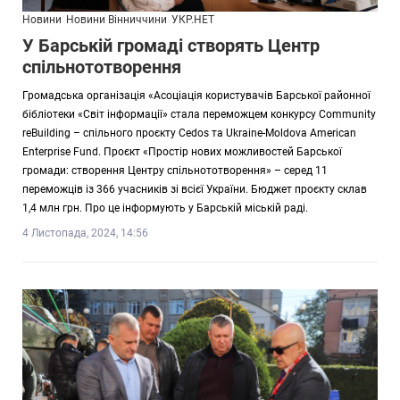
Новини
Новини Вінниччини
УКР.НЕТ
У Барській громаді створять Центр
спільнототворення
Громадська організація «Асоціація користувачів Барської районної
бібліотеки «Світ інформації» стала переможцем конкурсу Community
reBuilding – спільного проєкту Cedos та Ukraine-Moldova American
Enterprise Fund. Проєкт «Простір нових можливостей Барської
громади: створення Центру спільнототворення» – серед 11
переможців із 366 учасників зі всієї України. Бюджет проєкту склав
1,4 млн грн. Про це інформують у Барській міській раді.
4 Листопада, 2024, 14:56