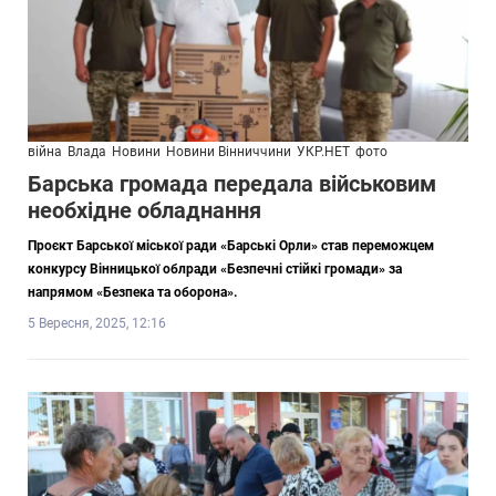
війна
Влада
Новини
Новини Вінниччини
УКР.НЕТ
фото
Барська громада передала військовим
необхідне обладнання
Проєкт Барської міської ради «Барські Орли» став переможцем
конкурсу Вінницької облради «Безпечні стійкі громади» за
напрямом «Безпека та оборона».
5 Вересня, 2025, 12:16