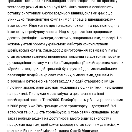
трамвая Tram2000 із низькопідлоговою секцією. Вагон працює у
тестовому режимі на маршруті №5. Його головна особливість –
вставку виготовили безпосередньо у Вінниці, силами фахівців
Вінницької транспортної компанії у співпраці зі швейцарськими
інженерами. Йдеться не про точкове оновлення, а про повноцінну
інженерну перебудову вагона. Над модернізацією працювали
десятки фахівців: інженери, електрики, зварювальники, слюсарі. На
кожному етапі роботи українських майстрів консультували
швейцарські колеги. Саме досвід виготовлення трамваїв VinWay
став основою технічної впевненості команди та дозволив перейти
до складнішого етапу – глибокої модернізації швейцарських вагонів.
«Зробили так, щоб цей трамвай був зручний для маломобільних
пасажирів: людей на кріслах колісних, з милицями, для мам із
візочками, ветеранів на протезах, для людей старшого віку. Це
пілотний зразок, який дає нам можливість оцінити технічне рішення
на практиці. Плануємо масштабувати це рішення на інші
швейцарські вагони Tram2000. Безбар’єрність у Вінниці розвиваємо
з 2006 року. Уже 70% громадського транспорту – доступний. Усі
автобуси та більшість тролейбусів. З трамваями складніше. Тому
зараз робимо акцент на доступності цього виду транспорту і
працюємо над тим, щоб кожен маршрут став зручним для всіх», –
розповів Вінницький міський голова
Сергій Моргунов
.