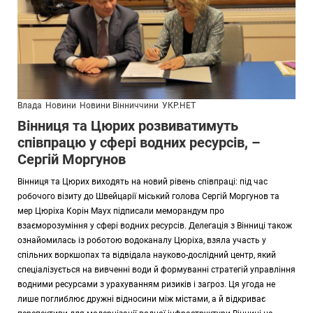
Влада
Новини
Новини Вінниччини
УКР.НЕТ
Вінниця та Цюрих розвиватимуть
співпрацю у сфері водних ресурсів, –
Сергій Моргунов
Вінниця та Цюрих виходять на новий рівень співпраці: під час
робочого візиту до Швейцарії міський голова Сергій Моргунов та
мер Цюріха Корін Маух підписали меморандум про
взаєморозуміння у сфері водних ресурсів. Делегація з Вінниці також
ознайомилась із роботою водоканалу Цюріха, взяла участь у
спільних воркшопах та відвідала науково-дослідний центр, який
спеціалізується на вивченні води й формуванні стратегій управління
водними ресурсами з урахуванням ризиків і загроз. Ця угода не
лише поглиблює дружні відносини між містами, а й відкриває