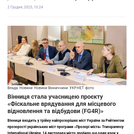
2 Грудня, 2025, 10:24
Влада
Новини
Новини Вінниччини
УКР.НЕТ
фото
Вінниця стала учасницею проєкту
«Фіскальне врядування для місцевого
відновлення та відбудови (FG4R)»
Вінниця входить у трійку найпрозоріших міст України за Рейтингом
прозорості українських міст програми «Прозорі міста» Transparency
International Ukraine. 14 листопада місто зробило ще один крок у