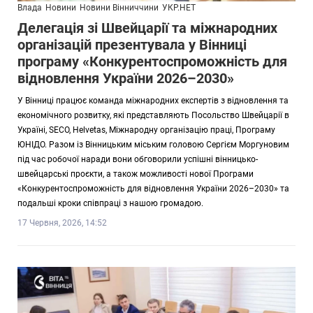
Влада
Новини
Новини Вінниччини
УКР.НЕТ
Делегація зі Швейцарії та міжнародних
організацій презентувала у Вінниці
програму «Конкурентоспроможність для
відновлення України 2026–2030»
У Вінниці працює команда міжнародних експертів з відновлення та
економічного розвитку, які представляють Посольство Швейцарії в
Україні, SECO, Helvetas, Міжнародну організацію праці, Програму
ЮНІДО. Разом із Вінницьким міським головою Сергієм Моргуновим
під час робочої наради вони обговорили успішні вінницько-
швейцарські проєкти, а також можливості нової Програми
«Конкурентоспроможність для відновлення України 2026–2030» та
подальші кроки співпраці з нашою громадою.
17 Червня, 2026, 14:52