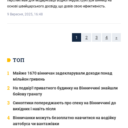
перспективи для модернізації водної інфраструктури Вінниці на
основі швейцарського досвіду, що довів свою ефективність.
9 Вересня, 2025, 16:48
1
2
3
4
»
ТОП
Майже 1670 вінничан задекларували доходи понад
мільйон гривень
На подвір'ї приватного будинку на Вінниччині знайшли
бойову гранату
Синоптики попереджають про спеку на Вінниччині до
вихідних і навіть після
Вінничанки можуть безоплатно навчитися на водійку
автобуса чи вантажівки