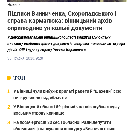
Новини
Підписи Винниченка, Скоропадського і
справа Кармалюка: вінницький архів
оприлюднив унікальні документи
У Державному архіві Вінницької області влаштували онлайн
виставку особливо цінних документів, зокрема, показали автографи
діячів УНР і судову справу Устима Кармалюка.
30 Грудня, 2020, 9:28
ТОП
У Вінниці чули вибухи: крилаті ракети й “шахеди” всю
ніч кружляли над областю
У Вінницькій області 59-річний чоловік шубовстнув у
восьмиметрову криницю
На позачерговій 83 сесії обласної Ради депутати
збільшили фінансування конкурсу «Безпечні стійкі