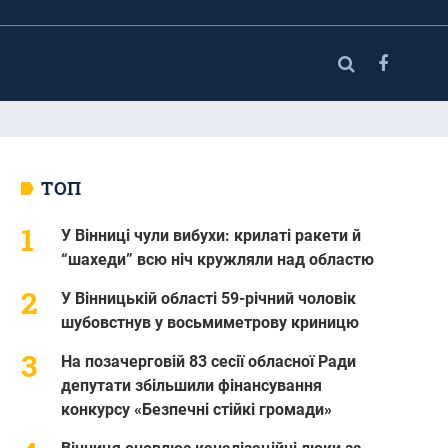
ТОП
У Вінниці чули вибухи: крилаті ракети й
“шахеди” всю ніч кружляли над областю
У Вінницькій області 59-річний чоловік
шубовстнув у восьмиметрову криницю
На позачерговій 83 сесії обласної Ради
депутати збільшили фінансування
конкурсу «Безпечні стійкі громади»