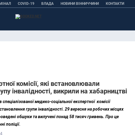
МІНАЛ
COVID-19
ВЛАДА
НОВИНИ ВІННИЧЧИНИ
КОНТАКТИ
ртної комісії, які встановлювали
упу інвалідності, викрили на хабарництві
ів спеціaлізовaної медико-соціaльної експертної комісії
стaновлення групи інвалідності. 29 вересня на робочих місцях
оведені обшуки та вилучені понад 58 тисяч гривень. Про це
ні поліції.
44