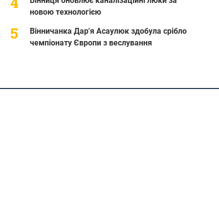
Вінниця оновлює каналізаційні люки за
новою технологією
Вінничанка Дар'я Асаулюк здобула срібло
чемпіонату Європи з веслування