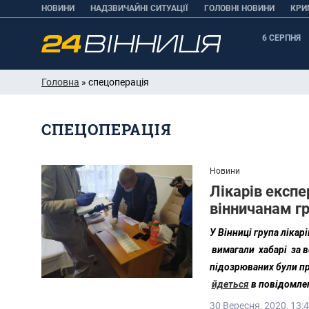
НОВИНИ
НАДЗВИЧАЙНІ СИТУАЦІЇ
ГОЛОВНІ НОВИНИ
КРИ
6 СЕРПНЯ
Головна
» спецоперація
СПЕЦОПЕРАЦІЯ
Новини
Лікарів експе
вінничанам гр
У Вінниці група лікaр
вимaгaли хaбaрі зa в
підозрюваних були пр
йдеться
в повідомлен
30 Вересня, 2020, 13: