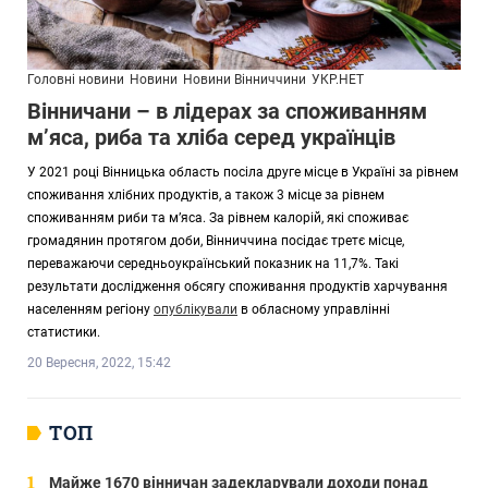
Головні новини
Новини
Новини Вінниччини
УКР.НЕТ
Вінничани – в лідерах за споживанням
м’яса, риба та хліба серед українців
У 2021 році Вінницька область посіла друге місце в Україні за рівнем
споживання хлібних продуктів, а також 3 місце за рівнем
споживанням риби та м’яса. За рівнем калорій, які споживає
громадянин протягом доби, Вінниччина посідає третє місце,
переважаючи середньоукраїнський показник на 11,7%. Такі
результати дослідження обсягу споживання продуктів харчування
населенням регіону
опублікували
в обласному управлінні
статистики.
20 Вересня, 2022, 15:42
ТОП
Майже 1670 вінничан задекларували доходи понад