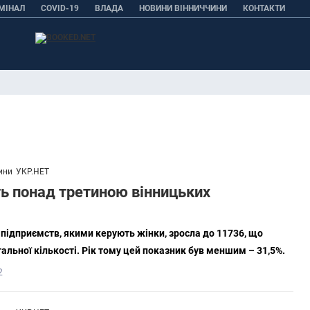
МІНАЛ
COVID-19
ВЛАДА
НОВИНИ ВІННИЧЧИНИ
КОНТАКТИ
ини
УКР.НЕТ
ь понад третиною вінницьких
 підприємств, якими керують жінки, зросла до 11736, що
гальної кількості. Рік тому цей показник був меншим – 31,5%.
2