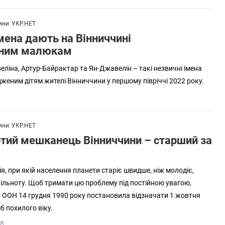
ини
УКР.НЕТ
імена дають на Вінниччині
ним малюкам
еліна, Артур-Байрактар та Ян-Джавелін – такі незвичні імена
женим дітям жителі Вінниччини у першому півріччі 2022 року.
ини
УКР.НЕТ
тий мешканець Вінниччини – старший за
я, при якій населення планети старіє швидше, ніж молодіє,
ільноту. Щоб тримати цю проблему під постійною увагою,
 ООН 14 грудня 1990 року постановила відзначати 1 жовтня
б похилого віку.
58