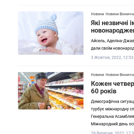
Новини
Новини Вінничч
Які незвичні 
новонародже
Айсель, Аделіна-Джав
дали своїм новонарод
3 Жовтня, 2022, 12:53
Новини
Новини Вінничч
Кожен четвер
60 років
Демографічна ситуаці
турбує міжнародну сп
Генеральна Асамблея
Міжнародний день осі
29 Вересня, 2022, 17: