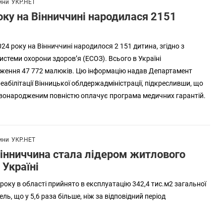
ини
УКР.НЕТ
оку на Вінниччині народилася 2151
024 року на Вінниччині народилося 2 151 дитина, згідно з
истеми охорони здоров’я (ЕСОЗ). Всього в Україні
ження 47 772 малюків. Цю інформацію надав Департамент
еабілітації Вінницької облдержадміністрації, підкресливши, що
вонародженим повністю оплачує програма медичних гарантій.
ини
УКР.НЕТ
Вінниччина стала лідером житлового
 Україні
3 року в області прийнято в експлуатацію 342,4 тис.м2 загальної
ль, що у 5,6 раза більше, ніж за відповідний період