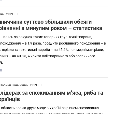
ини
УКР.НЕТ
нниччини суттєво збільшили обсяги
рівнянні з минулим роком – статистика
ьшились за рахунок таких товарних груп: живі тварини,
походження – в 1,9 раза, продукти рослинного походження – в
матеріали та текстильні вироби – на 45,4%, полімерні матеріали,
 них – на 40,8%, жири та олії тваринного або рослинного
%.
18
Новини Вінниччини
УКР.НЕТ
 лідерах за споживанням м’яса, риба та
країнців
 область посіла друге місце в Україні за рівнем споживання