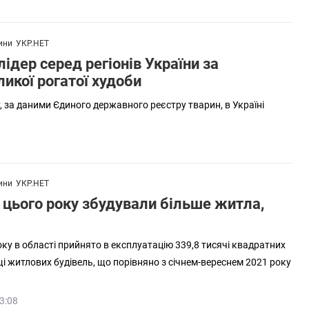
1
ини
УКР.НЕТ
лідер серед регіонів України за
ликої рогатої худоби
, за даними Єдиного державного реєстру тварин, в Україні
ини
УКР.НЕТ
 цього року збудували більше житла,
року в області прийнято в експлуатацію 339,8 тисячі квадратних
щі житлових будівель, що порівняно з січнем-вереснем 2021 року
3:08