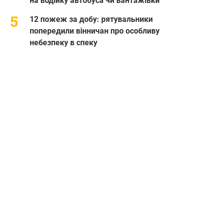
на водійку автобуса чи вантажівки
12 пожеж за добу: рятувальники
попередили вінничан про особливу
небезпеку в спеку