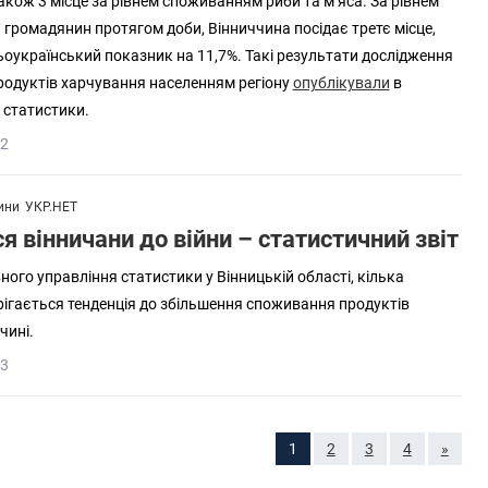
також 3 місце за рівнем споживанням риби та м’яса. За рівнем
є громадянин протягом доби, Вінниччина посідає третє місце,
український показник на 11,7%. Такі результати дослідження
родуктів харчування населенням регіону
опублікували
в
 статистики.
42
ини
УКР.НЕТ
я вінничани до війни – статистичний звіт
ого управління статистики у Вінницькій області, кілька
ерігається тенденція до збільшення споживання продуктів
чині.
43
1
2
3
4
»