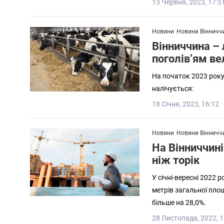
13 Червня, 2023, 17:5
Новини
Новини Вінничч
Вінниччина – 
поголів’ям ве
На початок 2023 року
налічується:
18 Січня, 2023, 16:12
Новини
Новини Вінничч
На Вінниччині
ніж торік
У січні-вересні 2022 
метрів загальної пло
більше на 28,0%.
28 Листопада, 2022, 1