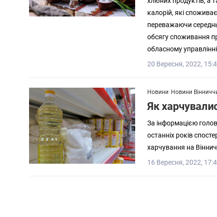
хлібних продуктів, а 
калорій, які спожива
переважаючи середньо
обсягу споживання п
обласному управлінні
20 Вересня, 2022, 15:
Новини
Новини Вінничч
Як харчувалис
За інформацією головн
останніх років спост
харчування на Віннич
16 Вересня, 2022, 17: