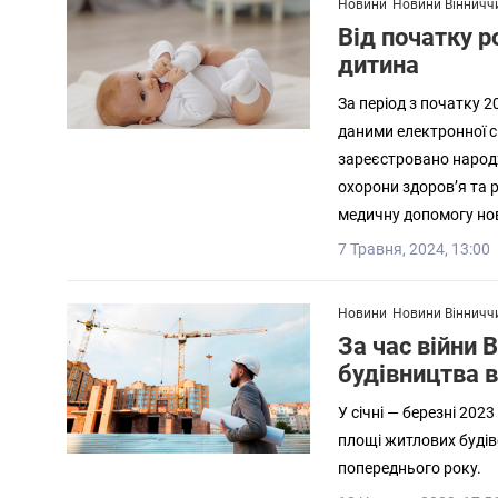
Новини
Новини Вінничч
Від початку р
дитина
За період з початку 2
даними електронної с
зареєстровано народ
охорони здоров’я та р
медичну допомогу но
7 Травня, 2024, 13:00
Новини
Новини Вінничч
За час війни 
будівництва в
У січні — березні 202
площі житлових будіве
попереднього року.