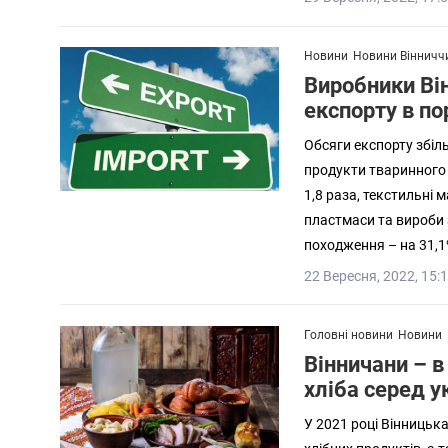
Новини
Новини Вінничч
Виробники Ві
експорту в по
Обсяги експорту збіл
продукти тваринного 
1,8 раза, текстильні 
пластмаси та вироби з
походження – на 31,1
22 Вересня, 2022, 15:
Головні новини
Новини
Вінничани – в
хліба серед у
У 2021 році Вінницька