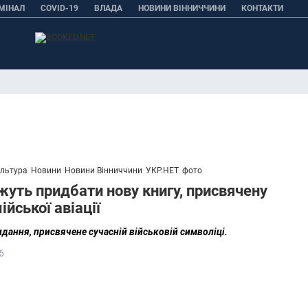
МІНАЛ
COVID-19
ВЛАДА
НОВИНИ ВІННИЧЧИНИ
КОНТАКТИ
льтура
Новини
Новини Вінниччини
УКР.НЕТ
фото
уть придбати нову книгу, присвячену
ійської авіації
идання, присвячене сучасній військовій символіці.
6