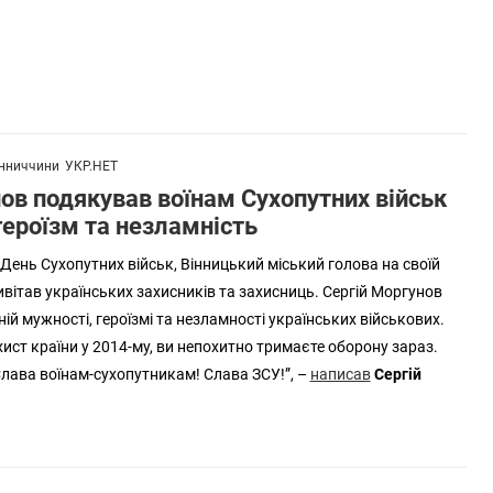
інниччини
УКР.НЕТ
ов подякував воїнам Сухопутних військ
героїзм та незламність
у День Сухопутних військ, Вінницький міський голова на своїй
ивітав українських захисників та захисниць. Сергій Моргунов
й мужності, героїзмі та незламності українських військових.
хист країни у 2014-му, ви непохитно тримаєте оборону зараз.
лава воїнам-сухопутникам! Слава ЗСУ!”, –
написав
Сергій