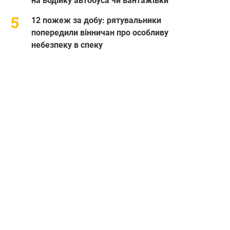
на водійку автобуса чи вантажівки
12 пожеж за добу: рятувальники
попередили вінничан про особливу
небезпеку в спеку