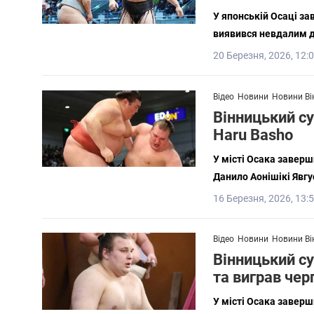
У японській Осаці за
виявився невдалим д
20 Березня, 2026, 12:
Відео
Новини
Новини Ві
Вінницький су
Haru Basho
У місті Осака заверш
Данило Аонішікі Явг
16 Березня, 2026, 13:
Відео
Новини
Новини Ві
Вінницький су
та виграв чер
У місті Осака заверш