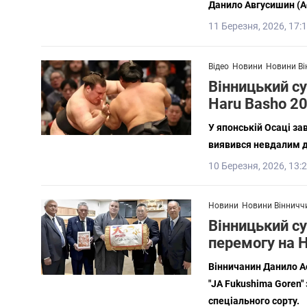
Данило Авгусишин (Ао
11 Березня, 2026, 17:
Відео
Новини
Новини Ві
Вінницький су
Haru Basho 2
У японській Осаці за
виявився невдалим д
10 Березня, 2026, 13:
Новини
Новини Вінничч
Вінницький су
перемогу на H
Вінничанин Данило А
"JA Fukushima Goren" 
спеціального сорту.