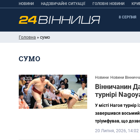
НОВИНИ
НАДЗВИЧАЙНІ СИТУАЦІЇ
ГОЛОВНІ НОВИНИ
КРИ
8 СЕРПНЯ
Головна
» сумо
СУМО
Новини
Новини Вінничч
Вінничанин Д
турнірі Nagoy
У місті Нагоя турнір 
завершився восьмий 
тріумфував, що дозво
20 Липня, 2026, 14:02