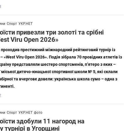
8
ини
Спорт
УКР.НЕТ
оїсти привезли три золоті та срібні
est Viru Open 2026»
ія) проходив престижний міжнародний рейтинговий турнір із
 «West Viru Open 2026». Подія зібрала 70 провідних атлетів із
Україну представляли шестеро спортсменів, п’ятеро з яких –
 міської дитячо-юнацької спортивної школи № 5, які склали
збірної та вчергове довели: українська школа сумо – одна з
иненті.
2
ини
Спорт
УКР.НЕТ
фото
оїсти здобули 11 нагород на
 турнірі в Угорщині