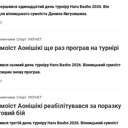
вершився одинадцятий день турніру Haru Basho 2026. Він
ля вінницького сумоїста Данила Явгусишина.
08
нниччини
Спорт
УКР.НЕТ
моїст Аонішікі ще раз програв на турнірі
ився сьомий день турніру Haru Basho 2026. Вінницький сумоїст
усишин знову програв.
56
нниччини
Спорт
УКР.НЕТ
моїст Аонішікі реабілітувався за поразку
говий бій
ився третій день турніру Haru Basho 2026. Вінницький сумоїст