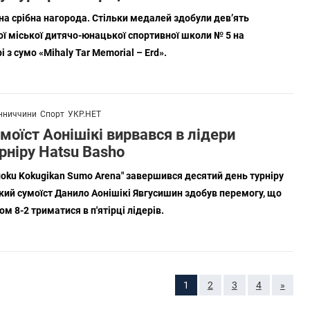
на срібна нагорода. Стільки медалей здобули дев’ять
ї міської дитячо-юнацької спортивної школи № 5 на
з сумо «Mihaly Tar Memorial – Erd».
нниччини
Спорт
УКР.НЕТ
моїст Аонішікі вирвався в лідери
рніру Hatsu Basho
ogoku Kokugikan Sumo Arena" завершився десятий день турніру
кий сумоїст Данило Аонішікі Явгусишин здобув перемогу, що
м 8-2 триматися в п'ятірці лідерів.
1
2
3
4
»