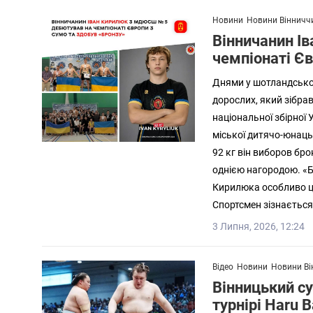
Новини
Новини Вінничч
Вінничанин І
чемпіонаті Єв
Днями у шотландськом
дорослих, який зібрав
національної збірної
міської дитячо-юнацьк
92 кг він виборов бр
однією нагородою. «Б
Кирилюка особливо ці
Спортсмен зізнається:
3 Липня, 2026, 12:24
Відео
Новини
Новини Ві
Вінницький су
турнірі Haru 