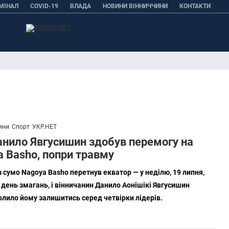
МІНАЛ
COVID-19
ВЛАДА
НОВИНИ ВІННИЧЧИНИ
КОНТАКТИ
ини
Спорт
УКР.НЕТ
анило Явгусишин здобув перемогу на
a Basho, попри травму
із сумо Nagoya Basho перетнув екватор — у неділю, 19 липня,
день змагань, і вінничанин Данило Аонішікі Явгусишин
лило йому залишитись серед четвірки лідерів.