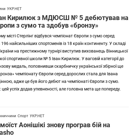
ини
УКР.НЕТ
ван Кирилюк з МДЮСШ № 5 дебютував на
ропи з сумо та здобув «бронзу»
у місті Стерлінг відбувся чемпіонат Європи з сумо серед
 196 найсильніших спортсменів із 18 країн континенту. У складі
 України на престижному турнірі виступив вихованець Вінницької
ої спортивної школи № 5 Іван Кирилюк. У ваговій категорії до
онзову медаль, поповнивши скарбничку української збірної ще
ронза» чемпіонату Європи серед дорослих стала для Івана
нною, адже це був його дебют на чемпіонаті Європи з сумо.
 цей успіх додав упевненості, але головна мета ще попереду.
нниччини
Спорт
УКР.НЕТ
моїст Аонішікі знову програв бій на
Basho