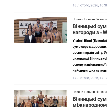
18 Лютого, 2026, 10:3
Новини
Новини Вінничч
Вінницькі сум
нагороди з «W
У місті Вінні (Естон
сумо серед дорослих –
восьми країн світу. 
вихованці Вінницької
основу національної 
найсильніших на конт
17 Лютого, 2026, 17:1
Новини
Новини Вінничч
Вінницькі сум
міжнародному