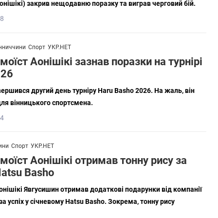
нішікі) закрив нещодавню поразку та виграв черговий бій.
18
нниччини
Спорт
УКР.НЕТ
моїст Аонішікі зазнав поразки на турнірі
026
вершився другий день турніру Haru Basho 2026. На жаль, він
ля вінницького спортсмена.
24
ини
Спорт
УКР.НЕТ
моїст Аонішікі отримав тонну рису за
atsu Basho
онішікі Явгусишин отримав додаткові подарунки від компанії
за успіх у січневому Hatsu Basho. Зокрема, тонну рису