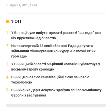
1 Вересня, 2020, 17:41
ТОП
У Вінниці чули вибухи: крилаті ракети й “шахеди” всю
ніч кружляли над областю
На позачерговій 83 сесії обласної Ради депутати
збільшили фінансування конкурсу «Безпечні стійкі
громади»
У Вінницькій області 59-річний чоловік шубовстнув у
восьмиметрову криницю
Вінниця оновлює каналізаційні люки за новою
технологією
Вінничанка Дар'я Асаулюк здобула срібло чемпіонату
Європи з веслування