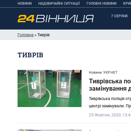
НОВИНИ
НАДЗВИЧАЙНІ СИТУАЦІЇ
ГОЛОВНІ НОВИНИ
КРИ
7 СЕРПНЯ
Головна
» Тиврів
ТИВРІВ
Новини
УКР.НЕТ
Тиврівська п
замінування д
Тиврівська поліція от
центрі замінували. П
25 Жовтня, 2020, 13:4