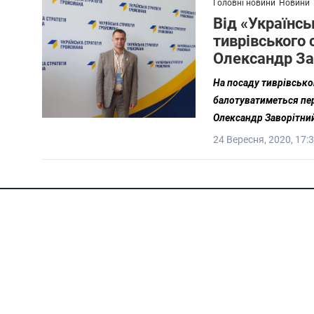
Головні новини
Новини
Від «Українсь
тиврівського
Олександр За
На посаду тиврівсько
балотуватиметься пер
Олександр Заворітни
24 Вересня, 2020, 17: