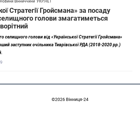
Новини Вінниччини
УКР.НЕТ
кої Стратегії Гройсмана» за посаду
 селищного голови змагатиметься
ворітний
го селищного голови від «Української Стратегії Гройсмана»
ший заступник очільника Тиврівської РДА (2018-2020 рр.)
й.
39
©2026 Вінниця-24