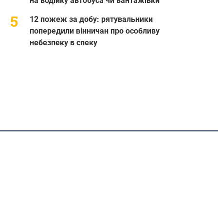
на водійку автобуса чи вантажівки
12 пожеж за добу: рятувальники
попередили вінничан про особливу
небезпеку в спеку