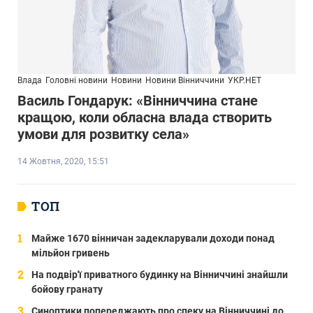
Влада
Головні новини
Новини
Новини Вінниччини
УКР.НЕТ
Василь Гондарук: «Вінниччина стане
кращою, коли обласна влада створить
умови для розвитку села»
14 Жовтня, 2020, 15:51
ТОП
Майже 1670 вінничан задекларували доходи понад
мільйон гривень
На подвір'ї приватного будинку на Вінниччині знайшли
бойову гранату
Синоптики попереджають про спеку на Вінниччині до