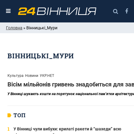
Головна
» Вінницькі_Мури
ВІННИЦЬКІ_МУРИ
Культура
Новини
УКР.НЕТ
Вісім мільйонів гривень знадобиться для за
У Вінниці шукають кошти на порятунок національної пам’ятки архітектури
ТОП
У Вінниці чули вибухи: крилаті ракети й “шахеди” всю