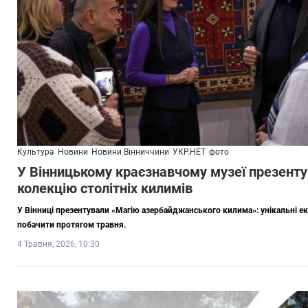
Культура
Новини
Новини Вінниччини
УКР.НЕТ
фото
У Вінницькому краєзнавчому музеї презенту
колекцію столітніх килимів
У Вінниці презентували «Магію азербайджанського килима»: унікальні е
побачити протягом травня.
4 Травня, 2026, 10:30