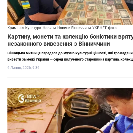
Кримінал
Культура
Новини
Новини Вінниччини
УКР.НЕТ
фото
Картину, монети та колекцію боністики врят
незаконного вивезення з Вінниччини
Вінницька митниця передала до музеїв культурні цінності, які громадян
вивезти за межі України — серед вилученого старовинна картина, колекці
6 Липня, 2026, 9:36