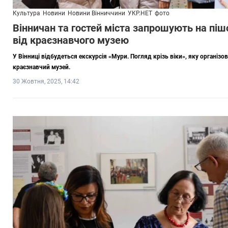
Культура
Новини
Новини Вінниччини
УКР.НЕТ
фото
Вінничан та гостей міста запрошують на піш
від краєзнавчого музею
У Вінниці відбудеться екскурсія «Мури. Погляд крізь віки», яку організ
краєзнавчий музей.
30 Жовтня, 2025, 14:42