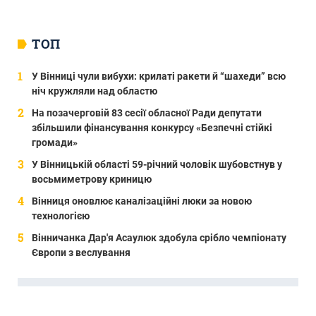
ТОП
У Вінниці чули вибухи: крилаті ракети й “шахеди” всю
ніч кружляли над областю
На позачерговій 83 сесії обласної Ради депутати
збільшили фінансування конкурсу «Безпечні стійкі
громади»
У Вінницькій області 59-річний чоловік шубовстнув у
восьмиметрову криницю
Вінниця оновлює каналізаційні люки за новою
технологією
Вінничанка Дар'я Асаулюк здобула срібло чемпіонату
Європи з веслування