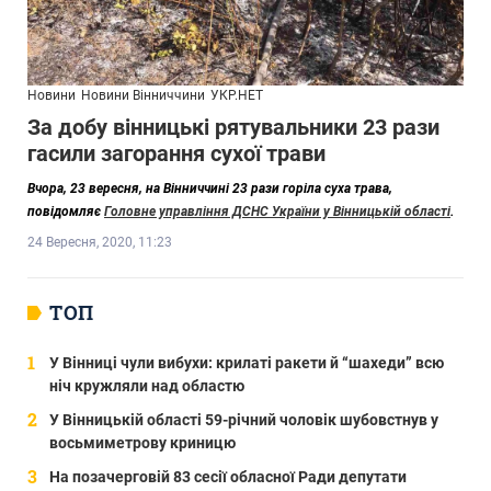
Новини
Новини Вінниччини
УКР.НЕТ
За добу вінницькі рятувальники 23 рази
гасили загорання сухої трави
Вчора, 23 вересня, на Вінниччині 23 рази горіла суха трава,
повідомляє
Головне управління ДСНС України у Вінницькій області
.
24 Вересня, 2020, 11:23
ТОП
У Вінниці чули вибухи: крилаті ракети й “шахеди” всю
ніч кружляли над областю
У Вінницькій області 59-річний чоловік шубовстнув у
восьмиметрову криницю
На позачерговій 83 сесії обласної Ради депутати