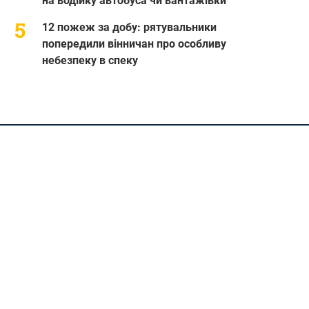
на водійку автобуса чи вантажівки
12 пожеж за добу: рятувальники
попередили вінничан про особливу
небезпеку в спеку