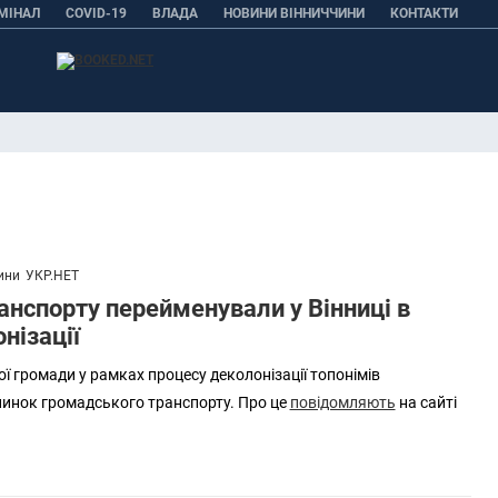
МІНАЛ
COVID-19
ВЛАДА
НОВИНИ ВІННИЧЧИНИ
КОНТАКТИ
ини
УКР.НЕТ
анспорту перейменували у Вінниці в
нізації
ої громади у рамках процесу деколонізації топонімів
пинок громадського транспорту. Про це
повідомляють
на сайті