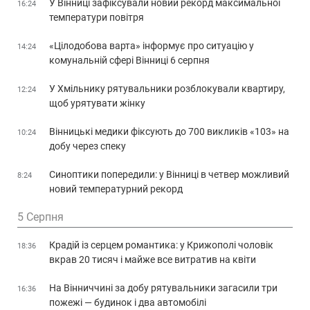
У Вінниці зафіксували новий рекорд максимальної
16:24
температури повітря
«Цілодобова варта» інформує про ситуацію у
14:24
комунальній сфері Вінниці 6 серпня
У Хмільнику рятувальники розблокували квартиру,
12:24
щоб урятувати жінку
Вінницькі медики фіксують до 700 викликів «103» на
10:24
добу через спеку
Синоптики попередили: у Вінниці в четвер можливий
8:24
новий температурний рекорд
5 Серпня
Крадій із серцем романтика: у Крижополі чоловік
18:36
вкрав 20 тисяч і майже все витратив на квіти
На Вінниччині за добу рятувальники загасили три
16:36
пожежі — будинок і два автомобілі