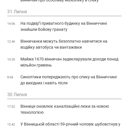
31 Липня
На подвір’ї приватного будинку на Вінниччині
14:06
знайшли бойову гранату
Вінничанки можуть безоплатно навчитися на
12:46
водійку автобуса чи вантажівки
Майже 1670 вінничан задекларували доходи понад
10:26
мільйон гривень
Синоптики попереджають про спеку на Вінниччині
8:06
до вихідних і навіть після
30 Липня
Вінниця оновлює каналізаційні люки за новою
17:02
технологією
У Вінницькій області 59-річний чоловік шубовстнув у
15:42