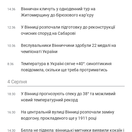
Вінничан кличуть у одноденний тур на
14:36
Житомирщину до бірюзового кар’єру
У Вінниці розпочали підготовку до реконструкції
12:36
очисних споруд на Сабарові
Веслувальники Вінниччини здобули 22 медалі на
10:36
чемпіонаті України
Температура в Україні сягне +40°: синоптикиня
8:36
повідомила, скільки ще треба протриматись
4 Серпня
У Вінниці прогнозують спеку до 38° та можливий
18:30
новий температурний рекорд
На центральній вулиці Вінниці розпочали заміну
16:30
водогону, прокладеного ще у 1911 році
Белла не підвела: вінницькі митники виявили кокаїн і
14:30