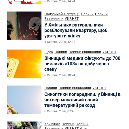
6 Серпня, 2026, 14:24
Надзвичайні ситуації
Новини
Новини
Вінниччини
УКР.НЕТ
У Хмільнику рятувальники
розблокували квартиру, щоб
урятувати жінку
6 Серпня, 2026, 12:24
Відео
Новини
Новини Вінниччини
УКР.НЕТ
Вінницькі медики фіксують до 700
викликів «103» на добу через
спеку
6 Серпня, 2026, 10:24
Новини
Новини Вінниччини
УКР.НЕТ
Синоптики попередили: у Вінниці в
четвер можливий новий
температурний рекорд
6 Серпня, 2026, 8:24
Кримінал
Новини
Новини
Вінниччини
УКР.НЕТ
фото