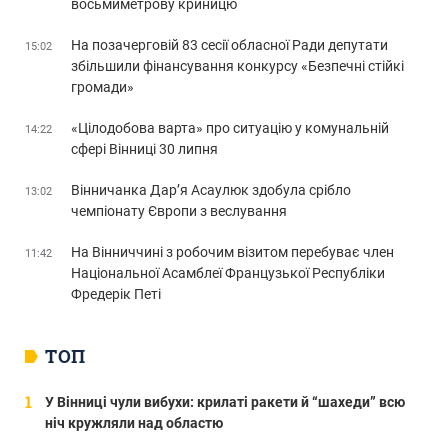
восьмиметрову криницю
На позачерговій 83 сесії обласної Ради депутати
15:02
збільшили фінансування конкурсу «Безпечні стійкі
громади»
«Цілодобова варта» про ситуацію у комунальній
14:22
сфері Вінниці 30 липня
Вінничанка Дар’я Асаулюк здобула срібло
13:02
чемпіонату Європи з веслування
На Вінниччині з робочим візитом перебуває член
11:42
Національної Асамблеї Французької Республіки
Фредерік Петі
ТОП
У Вінниці чули вибухи: крилаті ракети й “шахеди” всю
ніч кружляли над областю