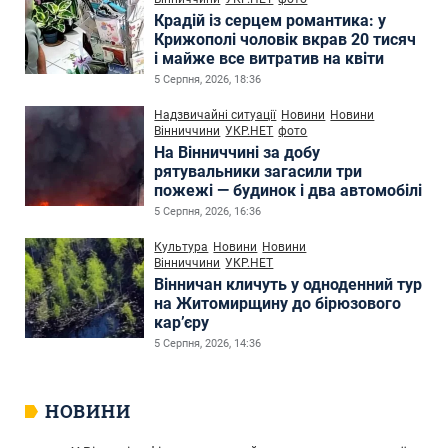
Крадій із серцем романтика: у
Крижополі чоловік вкрав 20 тисяч
і майже все витратив на квіти
5 Серпня, 2026, 18:36
Надзвичайні ситуації
Новини
Новини
Вінниччини
УКР.НЕТ
фото
На Вінниччині за добу
рятувальники загасили три
пожежі — будинок і два автомобілі
5 Серпня, 2026, 16:36
Культура
Новини
Новини
Вінниччини
УКР.НЕТ
Вінничан кличуть у одноденний тур
на Житомирщину до бірюзового
кар’єру
5 Серпня, 2026, 14:36
НОВИНИ