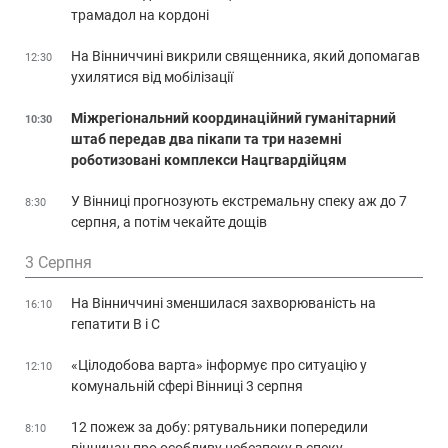
трамадол на кордоні
На Вінниччині викрили священника, який допомагав
12:30
ухилятися від мобілізації
Міжрегіональний координаційний гуманітарний
10:30
штаб передав два пікапи та три наземні
роботизовані комплекси Нацгвардійцям
У Вінниці прогнозують екстремальну спеку аж до 7
8:30
серпня, а потім чекайте дощів
3 Серпня
На Вінниччині зменшилася захворюваність на
16:10
гепатити В і С
«Цілодобова варта» інформує про ситуацію у
12:10
комунальній сфері Вінниці 3 серпня
12 пожеж за добу: рятувальники попередили
8:10
вінничан про особливу небезпеку в спеку