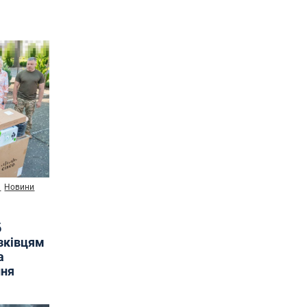
и
Новини
б
язківцям
а
ння