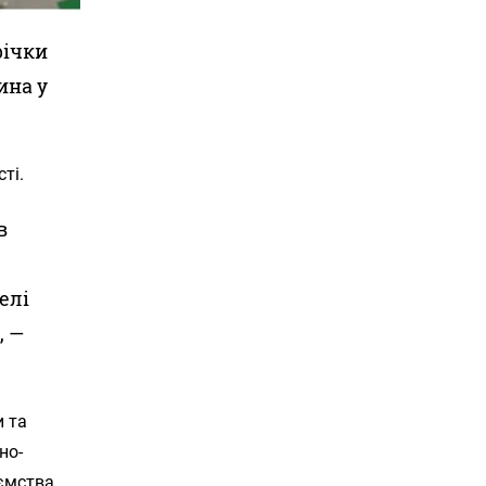
річки
ина у
ті.
в
елі
, —
и та
но-
ємства.