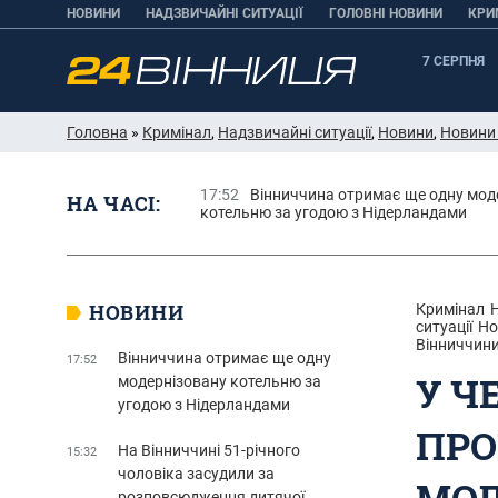
НОВИНИ
НАДЗВИЧАЙНІ СИТУАЦІЇ
ГОЛОВНІ НОВИНИ
КРИ
7 СЕРПНЯ
Головна
»
Кримінал
,
Надзвичайні ситуації
,
Новини
,
Новини
17:52
Вінниччина отримає ще одну мод
НА ЧАСІ:
котельню за угодою з Нідерландами
НОВИНИ
Кримінал
ситуації
Но
Вінниччин
Вінниччина отримає ще одну
17:52
У Ч
модернізовану котельню за
угодою з Нідерландами
ПРО
На Вінниччині 51-річного
15:32
чоловіка засудили за
МОЛ
розповсюдження дитячої