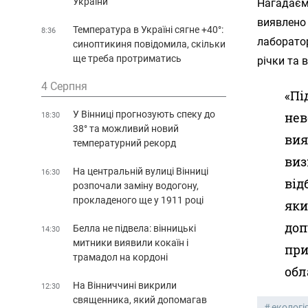
України
Нагадаємо
виявлено 
Температура в Україні сягне +40°:
8:36
лаборатор
синоптикиня повідомила, скільки
ще треба протриматись
річки та 
4 Серпня
«Пі
У Вінниці прогнозують спеку до
нев
18:30
38° та можливий новий
вия
температурний рекорд
виз
На центральній вулиці Вінниці
16:30
від
розпочали заміну водогону,
прокладеного ще у 1911 році
яки
доп
Белла не підвела: вінницькі
14:30
митники виявили кокаїн і
при
трамадол на кордоні
обл
На Вінниччині викрили
12:30
священника, який допомагав
екологі