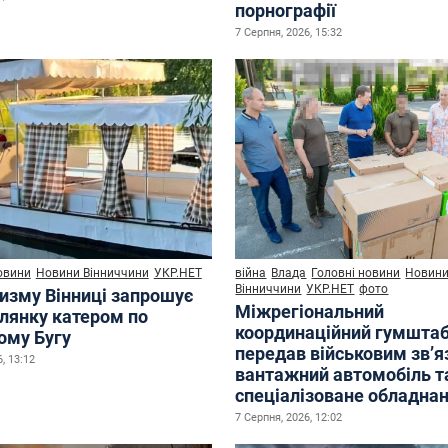
порнографії
7 Серпня, 2026, 15:32
овини
Новини Вінниччини
УКР.НЕТ
війна
Влада
Головні новини
Новин
Вінниччини
УКР.НЕТ
фото
ризму Вінниці запрошує
Міжрегіональний
улянку катером по
координаційний гумшта
ому Бугу
передав військовим зв’
, 13:12
вантажний автомобіль т
спеціалізоване обладна
7 Серпня, 2026, 12:02