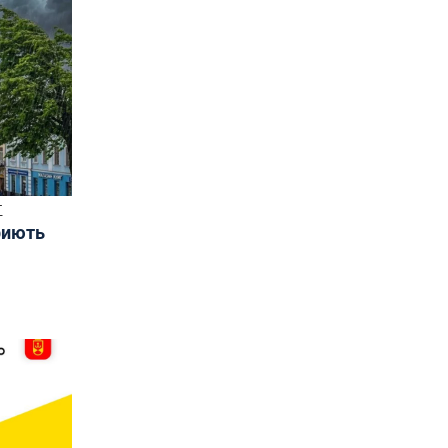
Т
риють