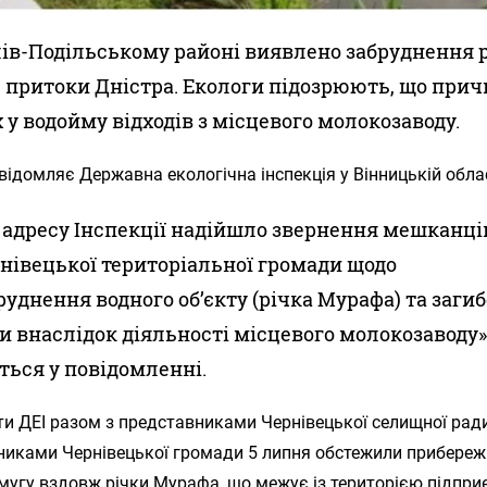
ів-Подільському районі виявлено забруднення 
 притоки Дністра. Екологи підозрюють, що прич
 у водойму відходів з місцевого молокозаводу.
відомляє Державна екологічна інспекція у Вінницькій облас
 адресу Інспекції надійшло звернення мешканці
нівецької територіальної громади щодо
руднення водного об’єкту (річка Мурафа) та загиб
и внаслідок діяльності місцевого молокозаводу»
ться у повідомленні.
ти ДЕІ разом з представниками Чернівецької селищної рад
никами Чернівецької громади 5 липня обстежили прибереж
мугу вздовж річки Мурафа, що межує із територією підпри