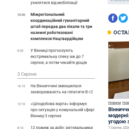
ухилятися від мобілізації
Міжрегіональний
10:30
координаційний гуманітарний
штаб передав два пікапи та три
ОСТА
наземні роботизовані
комплекси Нацгвардійцям
У Вінниці прогнозують
8:30
екстремальну спеку аж до 7
серпня, а потім чекайте дощів
3 Серпня
На Вінниччині зменшилася
16:10
захворюваність на гепатити В і С
Новини
Нов
«Цілодобова варта» інформує
12:10
Вінничч
про ситуацію у комунальній сфері
модерні
Вінниці 3 серпня
угодою 
12 пожеж за добу: рятувальники
7 Серпня, 2026
8:10