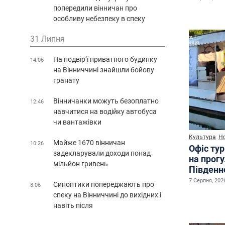
попередили вінничан про
особливу небезпеку в спеку
31 Липня
На подвір’ї приватного будинку
14:06
на Вінниччині знайшли бойову
гранату
Вінничанки можуть безоплатно
12:46
навчитися на водійку автобуса
чи вантажівки
Культура
Н
Майже 1670 вінничан
10:26
Офіс ту
задекларували доходи понад
на прог
мільйон гривень
Південн
7 Серпня, 2026
Синоптики попереджають про
8:06
спеку на Вінниччині до вихідних і
навіть після