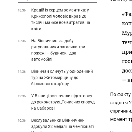
Крадій із серцем романтика: у
18:36
«Фа
Крижополі чоловік вкрав 20
кон
тисяч і майже все витратив на
квіти
Мур
На Вінниччині за добу
теч
16:36
рятувальники загасили три
при
пожежі — будинок і два
автомобілі
гос
дос
Вінничан кличуть у одноденний
14:36
тур на Житомирщину до
— в
бірюзового кар’єру
По факту
У Вінниці розпочали підготовку
12:36
до реконструкції очисних споруд
згідно ч.
на Сабарові
спричинил
момент тр
Веслувальники Вінниччини
10:36
здобули 22 медалі на чемпіонаті