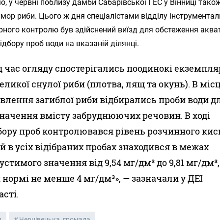
, у червні поблизу дамби Сабарівської ГЕС у Вінниці тако
мор риби. Цього ж дня спеціалістами відділу інструментал
ного контролю був здійснений виїзд для обстеження акват
відбору проб води на вказаній ділянці.
д час огляду спостерігались поодинокі екземпл
еликої снулої риби (плотва, лящ та окунь). В міс
влення загиблої риби відбирались проби води д
начення вмісту забруднюючих речовин. В ході
бору проб контролювався рівень розчинного кис
й в усіх відібраних пробах знаходився в межах
устимого значення від 9,54 мг/дм³ до 9,81 мг/дм³,
 нормі не менше 4 мг/дм³», — зазначали у ДЕІ
асті.
я
Чернівецька_громада