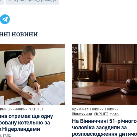
ННІ НОВИНИ
ини Вінниччини
УКР.НЕТ
Кримінал
Новини
Новини
Вінниччини
УКР.НЕТ
фото
ина отримає ще одну
На Вінниччині 51-річного
зовану котельню за
чоловіка засудили за
з Нідерландами
розповсюдження дитячо
, 17:52