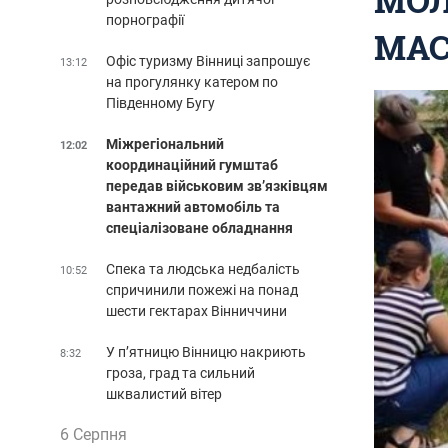
порнографії
МАС
Офіс туризму Вінниці запрошує
13:12
на прогулянку катером по
Південному Бугу
Міжрегіональний
12:02
координаційний гумштаб
передав військовим зв’язківцям
вантажний автомобіль та
спеціалізоване обладнання
Спека та людська недбалість
10:52
спричинили пожежі на понад
шести гектарах Вінниччини
У п’ятницю Вінницю накриють
8:32
гроза, град та сильний
шквалистий вітер
6 Серпня