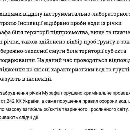
хівцями відділу інструментально-лабораторног
тролю Інспекції відібрано проби води із річки
афа біля території підприємства, вище та нижче
ії річки, також здійснено відбір проб ґрунту в зон
бережно-захисної смуги біля території суб’єкта
подарювання. На даний час проводяться відпові
лідження на якісні характеристики вод та ґрунті
казують в інспекції.
 забруднення річки Мурафа порушено кримінальне провад
2 ст.242 КК України, а саме порушення правил охорони вод,
о масову загибель об’єктів тваринного і рослинного світу.
ивають слідчі дії.