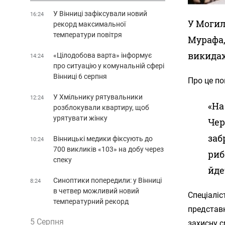
У Вінниці зафіксували новий
16:24
У Могил
рекорд максимальної
температури повітря
Мурафа,
викидах
«Цілодобова варта» інформує
14:24
про ситуацію у комунальній сфері
Вінниці 6 серпня
Про це по
У Хмільнику рятувальники
12:24
«На
розблокували квартиру, щоб
урятувати жінку
Чер
заб
Вінницькі медики фіксують до
10:24
700 викликів «103» на добу через
риб
спеку
йде
Синоптики попередили: у Вінниці
8:24
в четвер можливий новий
Спеціаліс
температурний рекорд
представ
5 Серпня
захисну с