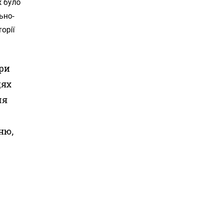
ж було
ьно-
орії
яри
цях
ля
ню,