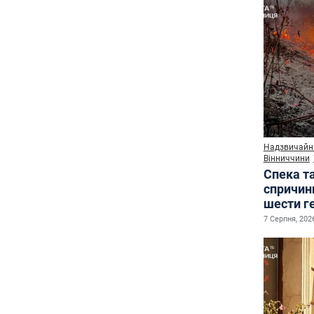
Надзвичайні
Вінниччини
Спека т
спричин
шести г
7 Серпня, 2026