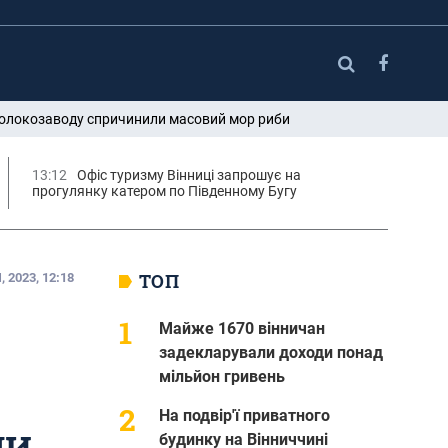
 молокозаводу спричинили масовий мор риби
13:12
Офіс туризму Вінниці запрошує на
прогулянку катером по Південному Бугу
ТОП
 2023, 12:18
Майже 1670 вінничан
задекларували доходи понад
мільйон гривень
На подвір'ї приватного
ЛИ
будинку на Вінниччині