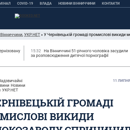
МІНАЛ
COVID-19
ВЛАДА
НОВИНИ ВІННИЧЧИНИ
КОНТАКТИ
 Вінниччини
,
УКР.НЕТ
» У Чернівецькій громаді промислові викиди
ернізовану
15:32
На Вінниччині 51-річного чоловіка засудили
за розповсюдження дитячої порнографії
Надзвичайні
11 ЛИПНЯ,
вини
Новини
и
УКР.НЕТ
ЕРНІВЕЦЬКІЙ ГРОМАДІ
МИСЛОВІ ВИКИДИ
ОКОЗАВОДУ СПРИЧИНИ