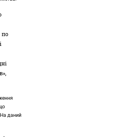
о
 по
і
дні
в»,
ження
 що
 На даний