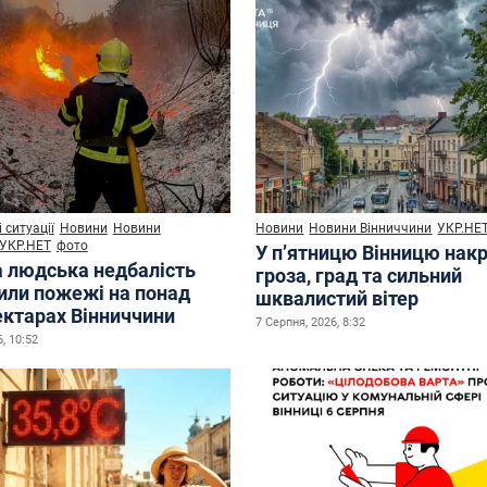
 ситуації
Новини
Новини
Новини
Новини Вінниччини
УКР.НЕ
УКР.НЕТ
фото
У п’ятницю Вінницю нак
а людська недбалість
гроза, град та сильний
или пожежі на понад
шквалистий вітер
ектарах Вінниччини
7 Серпня, 2026, 8:32
, 10:52