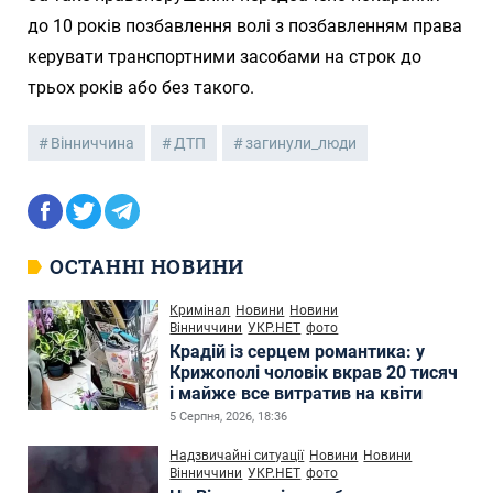
до 10 років позбавлення волі з позбавленням права
керувати транспортними засобами на строк до
трьох років або без такого.
Вінниччина
ДТП
загинули_люди
ОСТАННІ НОВИНИ
Кримінал
Новини
Новини
Вінниччини
УКР.НЕТ
фото
Крадій із серцем романтика: у
Крижополі чоловік вкрав 20 тисяч
і майже все витратив на квіти
5 Серпня, 2026, 18:36
Надзвичайні ситуації
Новини
Новини
Вінниччини
УКР.НЕТ
фото