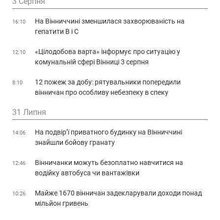
3 Серпня
На Вінниччині зменшилася захворюваність на
16:10
гепатити В і С
«Цілодобова варта» інформує про ситуацію у
12:10
комунальній сфері Вінниці 3 серпня
12 пожеж за добу: рятувальники попередили
8:10
вінничан про особливу небезпеку в спеку
31 Липня
На подвір’ї приватного будинку на Вінниччині
14:06
знайшли бойову гранату
Вінничанки можуть безоплатно навчитися на
12:46
водійку автобуса чи вантажівки
Майже 1670 вінничан задекларували доходи понад
10:26
мільйон гривень