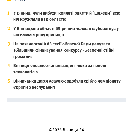
У Вінниці чули вибухи: крилаті ракети й “шахеди” всю
ніч кружляли над областю
У Вінницькій області 59-річний чоловік шубовстнув у
восьмиметрову криницю
На позачерговій 83 сесії обласної Ради депутати
збільшили фінансування конкурсу «Безпечні стійкі
громади»
Вінниця оновлює каналізаційні люки за новою
технологією
Вінничанка Дар'я Асаулюк здобула срібло чемпіонату
Європи з веслування
©2026 Вінниця-24