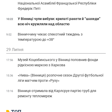
Національної Асамблеї Французької Республіки
Фредерік Петі
У Вінниці чули вибухи: крилаті ракети й “шахеди”
10:22
всю ніч кружляли над областю
Вінниччину чекає спекотний тиждень з
9:02
температурою до +38°
29 Липня
Музей Коцюбинського у Вінниці поповнив фонди
17:56
рідкісною маркою з Харкова
«Нива» (Вінниця) розпочне сезон Другої футбольної
15:36
ліги матчем проти «Руху»
Вінниця отримала від Карлсруе партію труб для
13:16
ремонту тепломереж
ТОП