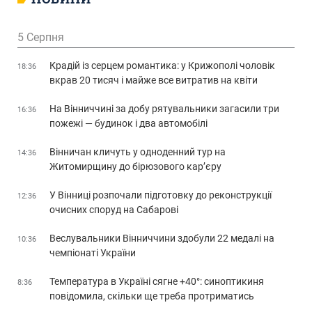
5 Серпня
Крадій із серцем романтика: у Крижополі чоловік
18:36
вкрав 20 тисяч і майже все витратив на квіти
На Вінниччині за добу рятувальники загасили три
16:36
пожежі — будинок і два автомобілі
Вінничан кличуть у одноденний тур на
14:36
Житомирщину до бірюзового кар’єру
У Вінниці розпочали підготовку до реконструкції
12:36
очисних споруд на Сабарові
Веслувальники Вінниччини здобули 22 медалі на
10:36
чемпіонаті України
Температура в Україні сягне +40°: синоптикиня
8:36
повідомила, скільки ще треба протриматись