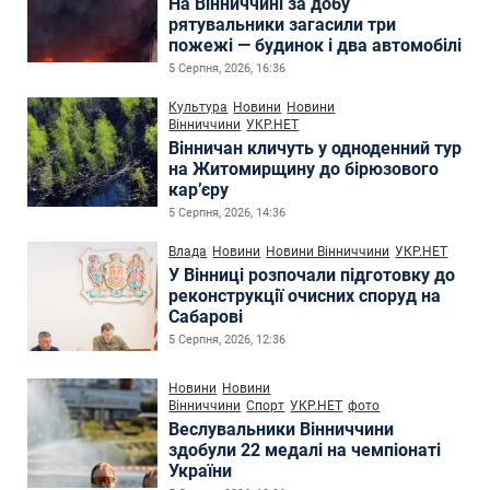
На Вінниччині за добу
рятувальники загасили три
пожежі — будинок і два автомобілі
5 Серпня, 2026, 16:36
Культура
Новини
Новини
Вінниччини
УКР.НЕТ
Вінничан кличуть у одноденний тур
на Житомирщину до бірюзового
кар’єру
5 Серпня, 2026, 14:36
Влада
Новини
Новини Вінниччини
УКР.НЕТ
У Вінниці розпочали підготовку до
реконструкції очисних споруд на
Сабарові
5 Серпня, 2026, 12:36
Новини
Новини
Вінниччини
Спорт
УКР.НЕТ
фото
Веслувальники Вінниччини
здобули 22 медалі на чемпіонаті
України