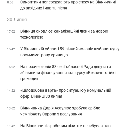
Синоптики попереджають про спеку на Вінниччині
8:06
до вихідних і навіть після
30 Липня
Вінниця оновлює каналізаційні люки за новою
17:02
технологією
У Вінницькій області 59-річний чоловік шубовстнув у
15:42
восьмиметрову криницю
На позачерговій 83 сесії обласної Ради депутати
15:02
збільшили фінансування конкурсу «Безпечні стійкі
громади»
«Цілодобова варта» про ситуацію у комунальній
14:22
сфері Вінниці 30 липня
Вінничанка Дар’я Асаулюк здобула срібло
13:02
чемпіонату Європи з веслування
На Вінниччині з робочим візитом перебуває член
11:42