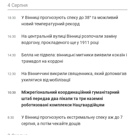
4 Серпня
У Вінниці прогнозують спеку до 38° та можливий
18:30
новий температурний рекорд
На центральній вулиці Вінниці розпочали заміну
16:30
водогону, прокладеного ще у 1911 році
Белла не підвела: вінницькі митники виявили кокаїн і
14:30
трамадол на кордоні
На Вінниччині викрили священника, який допомагав
12:30
ухилятися від мобілізації
Міжрегіональний координаційний гуманітарний
10:30
штаб передав два пікапи та три наземні
роботизовані комплекси Нацгвардійцям
У Вінниці прогнозують екстремальну спеку аж до 7
8:30
серпня, а потім чекайте дощів