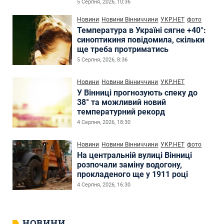
5 Серпня, 2026, 10:36
Новини
Новини Вінниччини
УКР.НЕТ
фото
Температура в Україні сягне +40°:
синоптикиня повідомила, скільки
ще треба протриматись
5 Серпня, 2026, 8:36
Новини
Новини Вінниччини
УКР.НЕТ
У Вінниці прогнозують спеку до
38° та можливий новий
температурний рекорд
4 Серпня, 2026, 18:30
Новини
Новини Вінниччини
УКР.НЕТ
фото
На центральній вулиці Вінниці
розпочали заміну водогону,
прокладеного ще у 1911 році
4 Серпня, 2026, 16:30
НОВИНИ