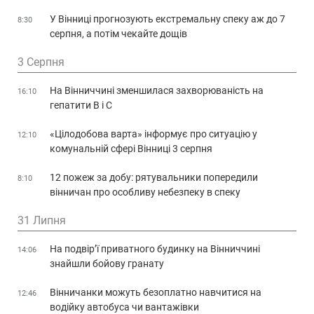
У Вінниці прогнозують екстремальну спеку аж до 7
8:30
серпня, а потім чекайте дощів
3 Серпня
На Вінниччині зменшилася захворюваність на
16:10
гепатити В і С
«Цілодобова варта» інформує про ситуацію у
12:10
комунальній сфері Вінниці 3 серпня
12 пожеж за добу: рятувальники попередили
8:10
вінничан про особливу небезпеку в спеку
31 Липня
На подвір’ї приватного будинку на Вінниччині
14:06
знайшли бойову гранату
Вінничанки можуть безоплатно навчитися на
12:46
водійку автобуса чи вантажівки