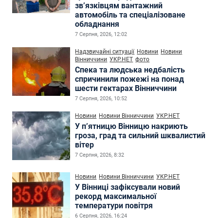
зв’язківцям вантажний
автомобіль та спеціалізоване
обладнання
7 Серпня, 2026, 12:02
Надзвичайні ситуації
Новини
Новини
Вінниччини
УКР.НЕТ
фото
Спека та людська недбалість
спричинили пожежі на понад
шести гектарах Вінниччини
7 Серпня, 2026, 10:52
Новини
Новини Вінниччини
УКР.НЕТ
У п’ятницю Вінницю накриють
гроза, град та сильний шквалистий
вітер
7 Серпня, 2026, 8:32
Новини
Новини Вінниччини
УКР.НЕТ
У Вінниці зафіксували новий
рекорд максимальної
температури повітря
6 Серпня, 2026, 16:24