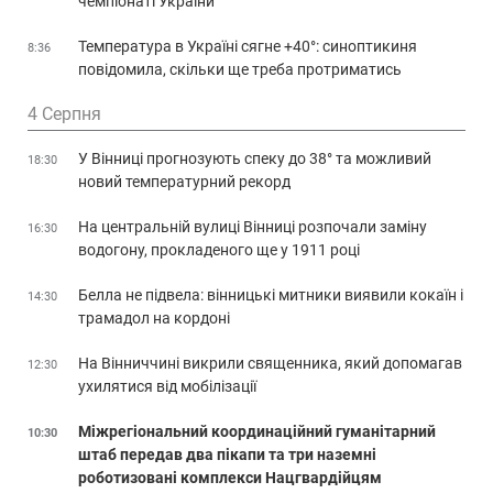
чемпіонаті України
Температура в Україні сягне +40°: синоптикиня
8:36
повідомила, скільки ще треба протриматись
4 Серпня
У Вінниці прогнозують спеку до 38° та можливий
18:30
новий температурний рекорд
На центральній вулиці Вінниці розпочали заміну
16:30
водогону, прокладеного ще у 1911 році
Белла не підвела: вінницькі митники виявили кокаїн і
14:30
трамадол на кордоні
На Вінниччині викрили священника, який допомагав
12:30
ухилятися від мобілізації
Міжрегіональний координаційний гуманітарний
10:30
штаб передав два пікапи та три наземні
роботизовані комплекси Нацгвардійцям