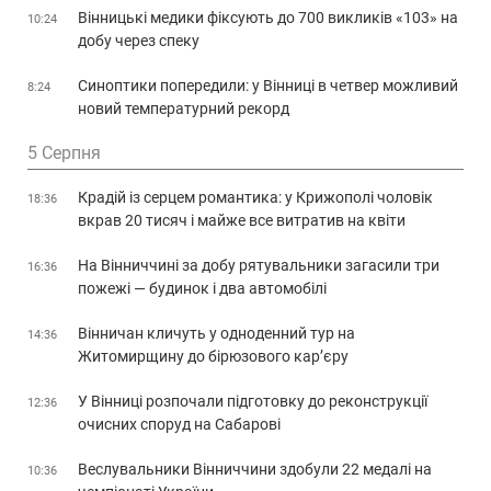
Вінницькі медики фіксують до 700 викликів «103» на
10:24
добу через спеку
Синоптики попередили: у Вінниці в четвер можливий
8:24
новий температурний рекорд
5 Серпня
Крадій із серцем романтика: у Крижополі чоловік
18:36
вкрав 20 тисяч і майже все витратив на квіти
На Вінниччині за добу рятувальники загасили три
16:36
пожежі — будинок і два автомобілі
Вінничан кличуть у одноденний тур на
14:36
Житомирщину до бірюзового кар’єру
У Вінниці розпочали підготовку до реконструкції
12:36
очисних споруд на Сабарові
Веслувальники Вінниччини здобули 22 медалі на
10:36