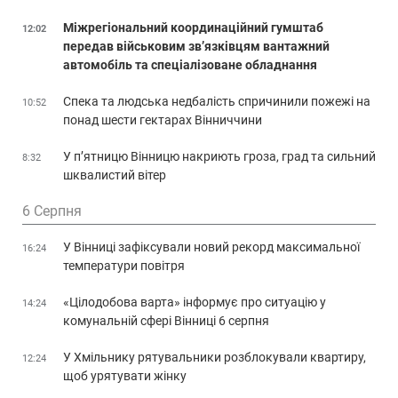
Міжрегіональний координаційний гумштаб
12:02
передав військовим зв’язківцям вантажний
автомобіль та спеціалізоване обладнання
Спека та людська недбалість спричинили пожежі на
10:52
понад шести гектарах Вінниччини
У п’ятницю Вінницю накриють гроза, град та сильний
8:32
шквалистий вітер
6 Серпня
У Вінниці зафіксували новий рекорд максимальної
16:24
температури повітря
«Цілодобова варта» інформує про ситуацію у
14:24
комунальній сфері Вінниці 6 серпня
У Хмільнику рятувальники розблокували квартиру,
12:24
щоб урятувати жінку