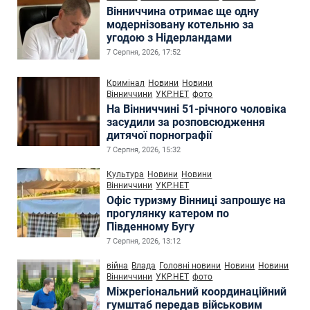
Вінниччина отримає ще одну
модернізовану котельню за
угодою з Нідерландами
7 Серпня, 2026, 17:52
Кримінал
Новини
Новини
Вінниччини
УКР.НЕТ
фото
На Вінниччині 51-річного чоловіка
засудили за розповсюдження
дитячої порнографії
7 Серпня, 2026, 15:32
Культура
Новини
Новини
Вінниччини
УКР.НЕТ
Офіс туризму Вінниці запрошує на
прогулянку катером по
Південному Бугу
7 Серпня, 2026, 13:12
війна
Влада
Головні новини
Новини
Новини
Вінниччини
УКР.НЕТ
фото
Міжрегіональний координаційний
гумштаб передав військовим