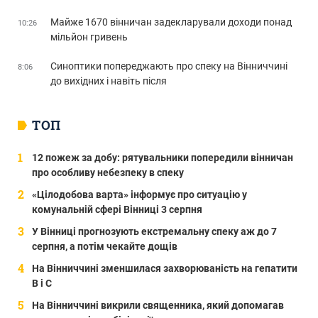
Майже 1670 вінничан задекларували доходи понад
10:26
мільйон гривень
Синоптики попереджають про спеку на Вінниччині
8:06
до вихідних і навіть після
ТОП
12 пожеж за добу: рятувальники попередили вінничан
про особливу небезпеку в спеку
«Цілодобова варта» інформує про ситуацію у
комунальній сфері Вінниці 3 серпня
У Вінниці прогнозують екстремальну спеку аж до 7
серпня, а потім чекайте дощів
На Вінниччині зменшилася захворюваність на гепатити
В і С
На Вінниччині викрили священника, який допомагав