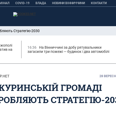
МІНАЛ
COVID-19
ВЛАДА
НОВИНИ ВІННИЧЧИНИ
КОНТАКТИ
обляють Стратегію-2030
ижополі
16:36
На Вінниччині за добу рятувальники
атив на
загасили три пожежі — будинок і два автомобілі
Р.НЕТ
28 ВЕРЕСНЯ
ЖУРИНСЬКІЙ ГРОМАДІ
РОБЛЯЮТЬ СТРАТЕГІЮ-20