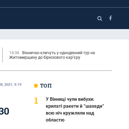
14:36
Вінничан кличуть у одноденний тур на
Житомирщину до бірюзового кар’єру
ТОП
, 2021, 9:19
У Вінниці чули вибухи:
крилаті ракети й “шахеди”
30
всю ніч кружляли над
областю