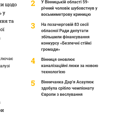
У Вінницькій області 59-
пи щодо
річний чоловік шубовстнув у
ь у
восьмиметрову криницю
ння та
На позачерговій 83 сесії
ої
обласної Ради депутати
а
збільшили фінансування
конкурсу «Безпечні стійкі
громади»
включає
Вінниця оновлює
каналізаційні люки за новою
алузі
технологією
Вінничанка Дар'я Асаулюк
здобула срібло чемпіонату
Європи з веслування
а
ри