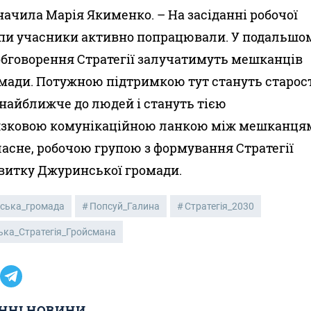
начила Марія Якименко. – На засіданні робочої
пи учасники активно попрацювали. У подальшо
обговорення Стратегії залучатимуть мешканців
мади. Потужною підтримкою тут стануть старос
 найближче до людей і стануть тією
язковою комунікаційною ланкою між мешканця
власне, робочою групою з формування Стратегії
витку Джуринської громади.
ська_громада
Попсуй_Галина
Стратегія_2030
ька_Стратегія_Гройсмана
ННІ НОВИНИ