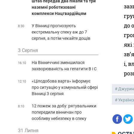
штаб передав два пікапи та три
заз
наземні роботизовані
комплекси Нацгвардійцям
гру
до 
У Вінниці прогнозують
8:30
екстремальну спеку аж до 7
гро
серпня, а потім чекайте дощів
які
3 Серпня
зв’
На Вінниччині зменшилася
і, 
16:10
захворюваність на гепатити В і С
роз
«Цілодобова варта» інформує
12:10
про ситуацію у комунальній сфері
Джурин
Вінниці 3 серпня
Українс
12 пожеж за добу: рятувальники
8:10
попередили вінничан про
особливу небезпеку в спеку
31 Липня
ОСТА