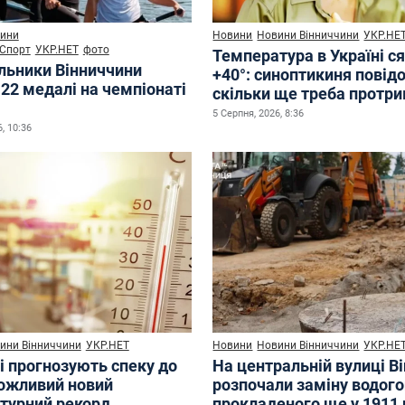
ини
Новини
Новини Вінниччини
УКР.НЕ
Спорт
УКР.НЕТ
фото
Температура в Україні с
льники Вінниччини
+40°: синоптикиня повід
22 медалі на чемпіонаті
скільки ще треба протр
5 Серпня, 2026, 8:36
, 10:36
ини Вінниччини
УКР.НЕТ
Новини
Новини Вінниччини
УКР.НЕ
і прогнозують спеку до
На центральній вулиці В
можливий новий
розпочали заміну водого
турний рекорд
прокладеного ще у 1911 