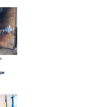
ни
три