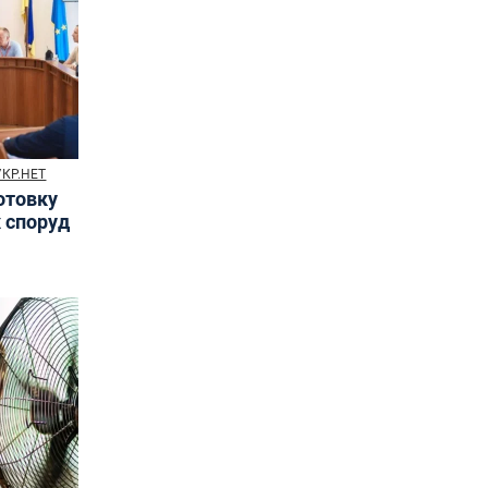
УКР.НЕТ
готовку
х споруд