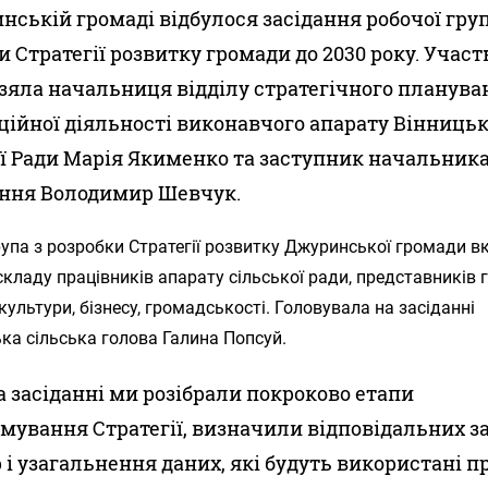
нській громаді відбулося засідання робочої гру
и Стратегії розвитку громади до 2030 року. Участ
взяла начальниця відділу стратегічного планува
ційної діяльності виконавчого апарату Вінницьк
ї Ради Марія Якименко та заступник начальник
іння Володимир Шевчук.
упа з розробки Стратегії розвитку Джуринської громади 
складу працівників апарату сільської ради, представників г
 культури, бізнесу, громадськості. Головувала на засіданні
ка сільська голова Галина Попсуй.
а засіданні ми розібрали покроково етапи
мування Стратегії, визначили відповідальних з
р і узагальнення даних, які будуть використані п