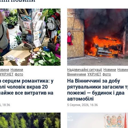
овини
Новини
Надзвичайні ситуації
Новини
Нови
УКР.НЕТ
фото
Вінниччини
УКР.НЕТ
фото
з серцем романтика: у
На Вінниччині за добу
лі чоловік вкрав 20
рятувальники загасили 
майже все витратив на
пожежі — будинок і два
автомобілі
, 18:36
5 Серпня, 2026, 16:36