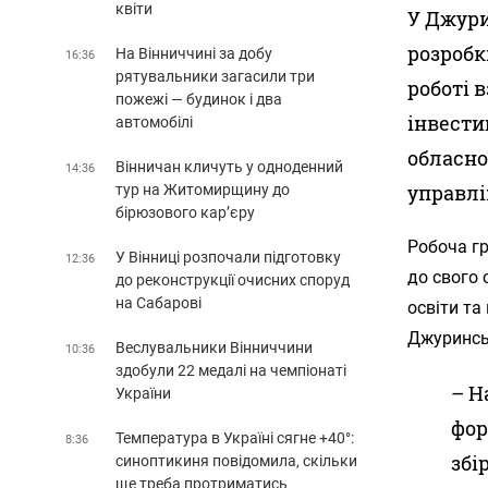
квіти
У Джури
розробк
На Вінниччині за добу
16:36
рятувальники загасили три
роботі 
пожежі — будинок і два
інвести
автомобілі
обласно
Вінничан кличуть у одноденний
14:36
управл
тур на Житомирщину до
бірюзового кар’єру
Робоча гр
У Вінниці розпочали підготовку
12:36
до свого 
до реконструкції очисних споруд
на Сабарові
освіти та
Джуринсь
Веслувальники Вінниччини
10:36
здобули 22 медалі на чемпіонаті
– Н
України
фор
Температура в Україні сягне +40°:
8:36
збі
синоптикиня повідомила, скільки
ще треба протриматись