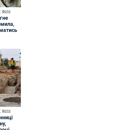
Т
фото
ягне
омила,
иматись
Т
фото
інниці
ну,
році