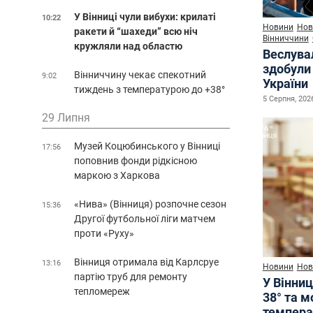
У Вінниці чули вибухи: крилаті
10:22
Новини
Нов
ракети й “шахеди” всю ніч
Вінниччини
кружляли над областю
Веслува
здобули 
Вінниччину чекає спекотний
9:02
України
тиждень з температурою до +38°
5 Серпня, 2026
29 Липня
Музей Коцюбинського у Вінниці
17:56
поповнив фонди рідкісною
маркою з Харкова
«Нива» (Вінниця) розпочне сезон
15:36
Другої футбольної ліги матчем
проти «Руху»
Вінниця отримала від Карлсруе
13:16
Новини
Нов
партію труб для ремонту
У Вінниц
тепломереж
38° та 
темпера