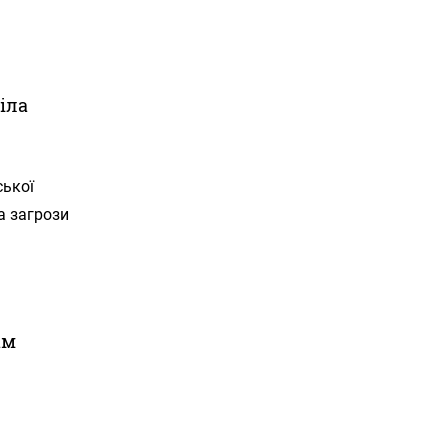
іла
ської
а загрози
ам