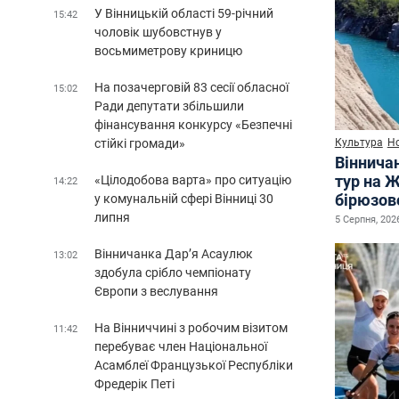
У Вінницькій області 59-річний
15:42
чоловік шубовстнув у
восьмиметрову криницю
На позачерговій 83 сесії обласної
15:02
Ради депутати збільшили
фінансування конкурсу «Безпечні
стійкі громади»
Культура
Н
Віннича
тур на 
«Цілодобова варта» про ситуацію
14:22
бірюзово
у комунальній сфері Вінниці 30
липня
5 Серпня, 2026
Вінничанка Дар’я Асаулюк
13:02
здобула срібло чемпіонату
Європи з веслування
На Вінниччині з робочим візитом
11:42
перебуває член Національної
Асамблеї Французької Республіки
Фредерік Петі