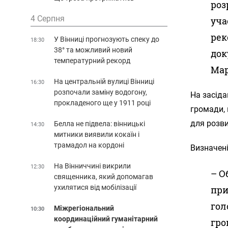
роз
4 Серпня
уча
рек
У Вінниці прогнозують спеку до
18:30
38° та можливий новий
док
температурний рекорд
Мар
На центральній вулиці Вінниці
16:30
розпочали заміну водогону,
На засіда
прокладеного ще у 1911 році
громади, 
для розви
Белла не підвела: вінницькі
14:30
митники виявили кокаїн і
трамадол на кордоні
Визначені
На Вінниччині викрили
12:30
– О
священника, який допомагав
ухилятися від мобілізації
при
гол
Міжрегіональний
10:30
координаційний гуманітарний
гро