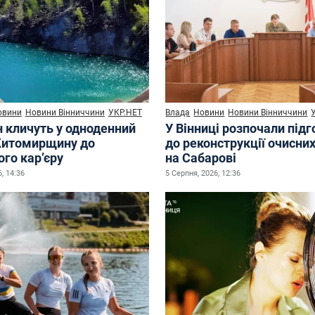
овини
Новини Вінниччини
УКР.НЕТ
Влада
Новини
Новини Вінниччини
н кличуть у одноденний
У Вінниці розпочали під
Житомирщину до
до реконструкції очисни
го кар’єру
на Сабарові
, 14:36
5 Серпня, 2026, 12:36