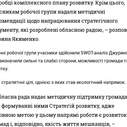
робці комплексного плану розвитку. Крім цього,
сникам робочої групи надали методичні
омендації щодо напрацювання стратегічного
ументу, які розроблені обласною радою, – розпов
ина Якименко.
нні робочої групи учасники здійснили SWOT-аналіз Джурин
визначили сильні та слабкі сторони, можливості громади т
тку.
 стратегічні цілі, однією з яких став екологічний напрямок.
бласна рада надає методичну підтримку громад
 формуванні ними Стратегій розвитку, адже
овною метою у цьому напрямі роботи є розвиток
мад і, відповідно, якість життя мешканців, –