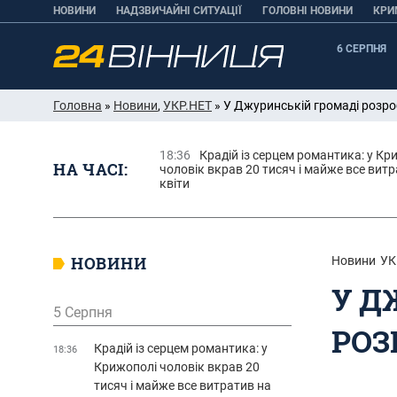
НОВИНИ
НАДЗВИЧАЙНІ СИТУАЦІЇ
ГОЛОВНІ НОВИНИ
КРИ
6 СЕРПНЯ
Головна
»
Новини
,
УКР.НЕТ
» У Джуринській громаді розр
18:36
Крадій із серцем романтика: у Кр
НА ЧАСІ:
чоловік вкрав 20 тисяч і майже все витр
квіти
НОВИНИ
Новини
УК
У Д
5 Серпня
РОЗ
Крадій із серцем романтика: у
18:36
Крижополі чоловік вкрав 20
тисяч і майже все витратив на