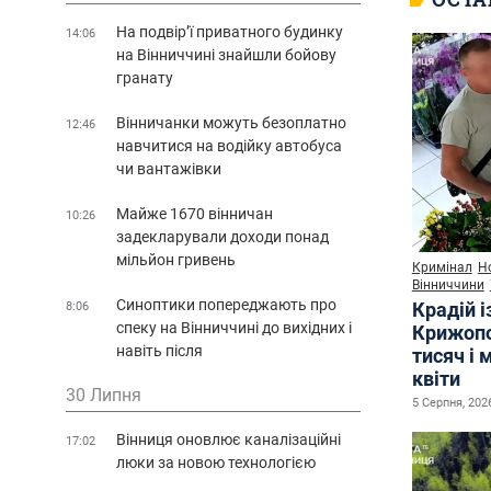
На подвір’ї приватного будинку
14:06
на Вінниччині знайшли бойову
гранату
Вінничанки можуть безоплатно
12:46
навчитися на водійку автобуса
чи вантажівки
Майже 1670 вінничан
10:26
задекларували доходи понад
мільйон гривень
Кримінал
Н
Вінниччини
Синоптики попереджають про
Крадій і
8:06
спеку на Вінниччині до вихідних і
Крижопо
навіть після
тисяч і 
квіти
30 Липня
5 Серпня, 2026
Вінниця оновлює каналізаційні
17:02
люки за новою технологією