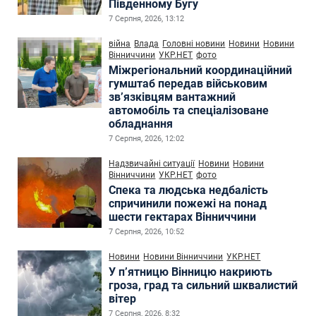
Південному Бугу
7 Серпня, 2026, 13:12
війна
Влада
Головні новини
Новини
Новини
Вінниччини
УКР.НЕТ
фото
Міжрегіональний координаційний
гумштаб передав військовим
зв’язківцям вантажний
автомобіль та спеціалізоване
обладнання
7 Серпня, 2026, 12:02
Надзвичайні ситуації
Новини
Новини
Вінниччини
УКР.НЕТ
фото
Спека та людська недбалість
спричинили пожежі на понад
шести гектарах Вінниччини
7 Серпня, 2026, 10:52
Новини
Новини Вінниччини
УКР.НЕТ
У п’ятницю Вінницю накриють
гроза, град та сильний шквалистий
вітер
7 Серпня, 2026, 8:32