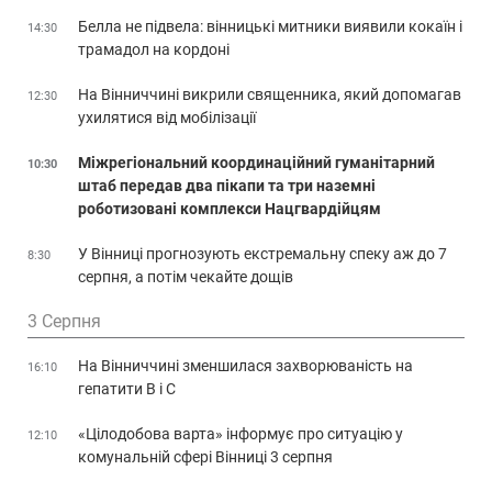
Белла не підвела: вінницькі митники виявили кокаїн і
14:30
трамадол на кордоні
На Вінниччині викрили священника, який допомагав
12:30
ухилятися від мобілізації
Міжрегіональний координаційний гуманітарний
10:30
штаб передав два пікапи та три наземні
роботизовані комплекси Нацгвардійцям
У Вінниці прогнозують екстремальну спеку аж до 7
8:30
серпня, а потім чекайте дощів
3 Серпня
На Вінниччині зменшилася захворюваність на
16:10
гепатити В і С
«Цілодобова варта» інформує про ситуацію у
12:10
комунальній сфері Вінниці 3 серпня