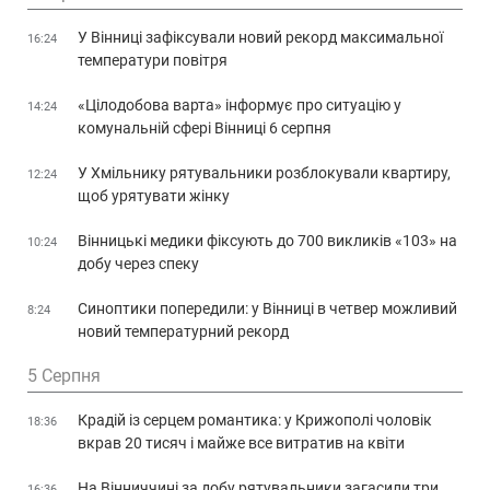
У Вінниці зафіксували новий рекорд максимальної
16:24
температури повітря
«Цілодобова варта» інформує про ситуацію у
14:24
комунальній сфері Вінниці 6 серпня
У Хмільнику рятувальники розблокували квартиру,
12:24
щоб урятувати жінку
Вінницькі медики фіксують до 700 викликів «103» на
10:24
добу через спеку
Синоптики попередили: у Вінниці в четвер можливий
8:24
новий температурний рекорд
5 Серпня
Крадій із серцем романтика: у Крижополі чоловік
18:36
вкрав 20 тисяч і майже все витратив на квіти
На Вінниччині за добу рятувальники загасили три
16:36