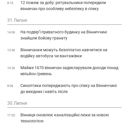
12 пожеж за добу: рятувальники попередили
8:10
вінничан про особливу небезпеку в спеку
31 Липня
На подвір’ї приватного будинку на Вінниччині
14:06
знайшли бойову гранату
Вінничанки можуть безоплатно навчитися на
12:46
водійку автобуса чи вантажівки
Майже 1670 вінничан задекларували доходи понад
10:26
мільйон гривень
Синоптики попереджають про спеку на Вінниччині
8:06
до вихідних і навіть після
30 Липня
Вінниця оновлює каналізаційні люки за новою
17:02
технологією