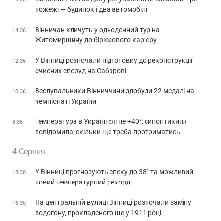
пожежі — будинок і два автомобілі
Вінничан кличуть у одноденний тур на
14:36
Житомирщину до бірюзового кар’єру
У Вінниці розпочали підготовку до реконструкції
12:36
очисних споруд на Сабарові
Веслувальники Вінниччини здобули 22 медалі на
10:36
чемпіонаті України
Температура в Україні сягне +40°: синоптикиня
8:36
повідомила, скільки ще треба протриматись
4 Серпня
У Вінниці прогнозують спеку до 38° та можливий
18:30
новий температурний рекорд
На центральній вулиці Вінниці розпочали заміну
16:30
водогону, прокладеного ще у 1911 році