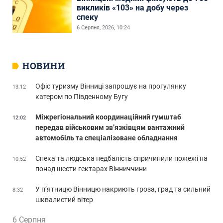
викликів «103» на добу через
спеку
6 Серпня, 2026, 10:24
НОВИНИ
Офіс туризму Вінниці запрошує на прогулянку
13:12
катером по Південному Бугу
Міжрегіональний координаційний гумштаб
12:02
передав військовим зв’язківцям вантажний
автомобіль та спеціалізоване обладнання
Спека та людська недбалість спричинили пожежі на
10:52
понад шести гектарах Вінниччини
У п’ятницю Вінницю накриють гроза, град та сильний
8:32
шквалистий вітер
6 Серпня