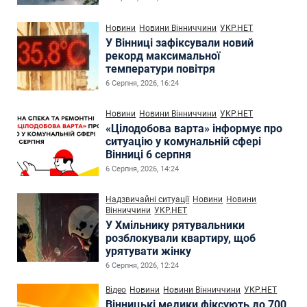
Новини
Новини Вінниччини
УКР.НЕТ
У Вінниці зафіксували новий
рекорд максимальної
температури повітря
6 Серпня, 2026, 16:24
Новини
Новини Вінниччини
УКР.НЕТ
«Цілодобова варта» інформує про
ситуацію у комунальній сфері
Вінниці 6 серпня
6 Серпня, 2026, 14:24
Надзвичайні ситуації
Новини
Новини
Вінниччини
УКР.НЕТ
У Хмільнику рятувальники
розблокували квартиру, щоб
урятувати жінку
6 Серпня, 2026, 12:24
Відео
Новини
Новини Вінниччини
УКР.НЕТ
Вінницькі медики фіксують до 700