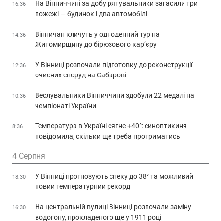
На Вінниччині за добу рятувальники загасили три
16:36
пожежі — будинок і два автомобілі
Вінничан кличуть у одноденний тур на
14:36
Житомирщину до бірюзового кар’єру
У Вінниці розпочали підготовку до реконструкції
12:36
очисних споруд на Сабарові
Веслувальники Вінниччини здобули 22 медалі на
10:36
чемпіонаті України
Температура в Україні сягне +40°: синоптикиня
8:36
повідомила, скільки ще треба протриматись
4 Серпня
У Вінниці прогнозують спеку до 38° та можливий
18:30
новий температурний рекорд
На центральній вулиці Вінниці розпочали заміну
16:30
водогону, прокладеного ще у 1911 році