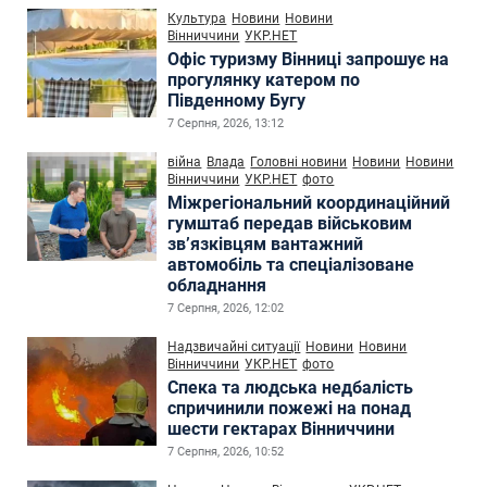
Культура
Новини
Новини
Вінниччини
УКР.НЕТ
Офіс туризму Вінниці запрошує на
прогулянку катером по
Південному Бугу
7 Серпня, 2026, 13:12
війна
Влада
Головні новини
Новини
Новини
Вінниччини
УКР.НЕТ
фото
Міжрегіональний координаційний
гумштаб передав військовим
зв’язківцям вантажний
автомобіль та спеціалізоване
обладнання
7 Серпня, 2026, 12:02
Надзвичайні ситуації
Новини
Новини
Вінниччини
УКР.НЕТ
фото
Спека та людська недбалість
спричинили пожежі на понад
шести гектарах Вінниччини
7 Серпня, 2026, 10:52