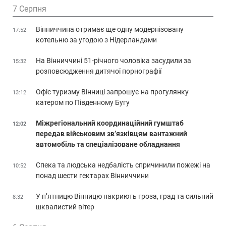
7 Серпня
Вінниччина отримає ще одну модернізовану
17:52
котельню за угодою з Нідерландами
На Вінниччині 51-річного чоловіка засудили за
15:32
розповсюдження дитячої порнографії
Офіс туризму Вінниці запрошує на прогулянку
13:12
катером по Південному Бугу
Міжрегіональний координаційний гумштаб
12:02
передав військовим зв’язківцям вантажний
автомобіль та спеціалізоване обладнання
Спека та людська недбалість спричинили пожежі на
10:52
понад шести гектарах Вінниччини
У п’ятницю Вінницю накриють гроза, град та сильний
8:32
шквалистий вітер