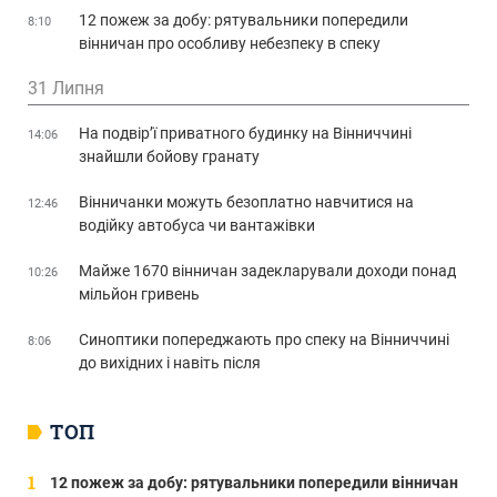
12 пожеж за добу: рятувальники попередили
8:10
вінничан про особливу небезпеку в спеку
31 Липня
На подвір’ї приватного будинку на Вінниччині
14:06
знайшли бойову гранату
Вінничанки можуть безоплатно навчитися на
12:46
водійку автобуса чи вантажівки
Майже 1670 вінничан задекларували доходи понад
10:26
мільйон гривень
Синоптики попереджають про спеку на Вінниччині
8:06
до вихідних і навіть після
ТОП
12 пожеж за добу: рятувальники попередили вінничан