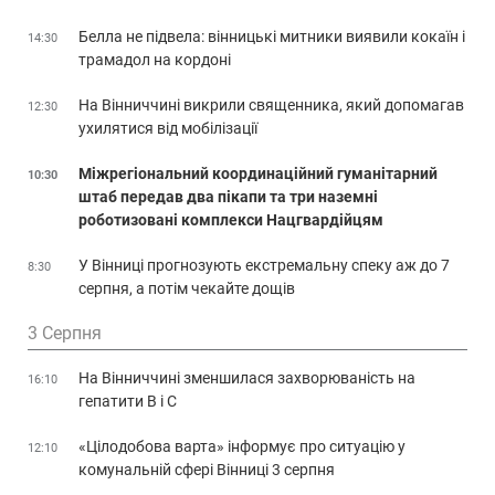
Белла не підвела: вінницькі митники виявили кокаїн і
14:30
трамадол на кордоні
На Вінниччині викрили священника, який допомагав
12:30
ухилятися від мобілізації
Міжрегіональний координаційний гуманітарний
10:30
штаб передав два пікапи та три наземні
роботизовані комплекси Нацгвардійцям
У Вінниці прогнозують екстремальну спеку аж до 7
8:30
серпня, а потім чекайте дощів
3 Серпня
На Вінниччині зменшилася захворюваність на
16:10
гепатити В і С
«Цілодобова варта» інформує про ситуацію у
12:10
комунальній сфері Вінниці 3 серпня