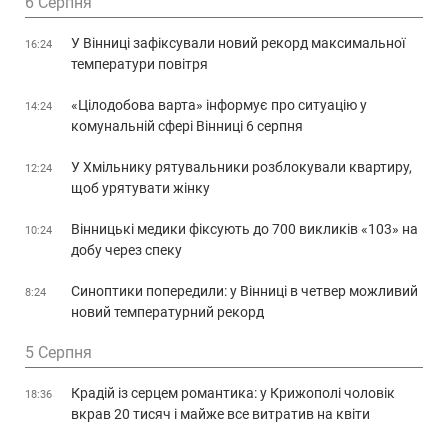
6 Серпня
У Вінниці зафіксували новий рекорд максимальної
16:24
температури повітря
«Цілодобова варта» інформує про ситуацію у
14:24
комунальній сфері Вінниці 6 серпня
У Хмільнику рятувальники розблокували квартиру,
12:24
щоб урятувати жінку
Вінницькі медики фіксують до 700 викликів «103» на
10:24
добу через спеку
Синоптики попередили: у Вінниці в четвер можливий
8:24
новий температурний рекорд
5 Серпня
Крадій із серцем романтика: у Крижополі чоловік
18:36
вкрав 20 тисяч і майже все витратив на квіти