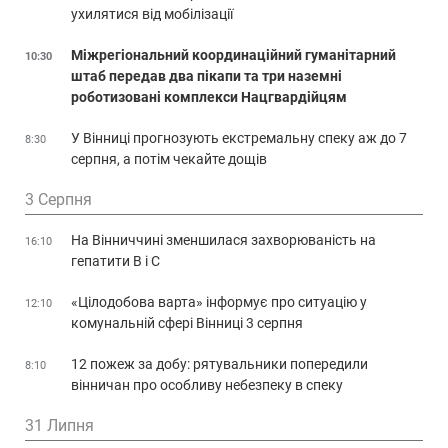
ухилятися від мобілізації
Міжрегіональний координаційний гуманітарний
10:30
штаб передав два пікапи та три наземні
роботизовані комплекси Нацгвардійцям
У Вінниці прогнозують екстремальну спеку аж до 7
8:30
серпня, а потім чекайте дощів
3 Серпня
На Вінниччині зменшилася захворюваність на
16:10
гепатити В і С
«Цілодобова варта» інформує про ситуацію у
12:10
комунальній сфері Вінниці 3 серпня
12 пожеж за добу: рятувальники попередили
8:10
вінничан про особливу небезпеку в спеку
31 Липня