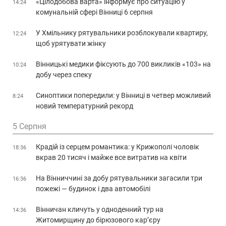
«Цілодобова варта» інформує про ситуацію у
14:24
комунальній сфері Вінниці 6 серпня
У Хмільнику рятувальники розблокували квартиру,
12:24
щоб урятувати жінку
Вінницькі медики фіксують до 700 викликів «103» на
10:24
добу через спеку
Синоптики попередили: у Вінниці в четвер можливий
8:24
новий температурний рекорд
5 Серпня
Крадій із серцем романтика: у Крижополі чоловік
18:36
вкрав 20 тисяч і майже все витратив на квіти
На Вінниччині за добу рятувальники загасили три
16:36
пожежі — будинок і два автомобілі
Вінничан кличуть у одноденний тур на
14:36
Житомирщину до бірюзового кар’єру