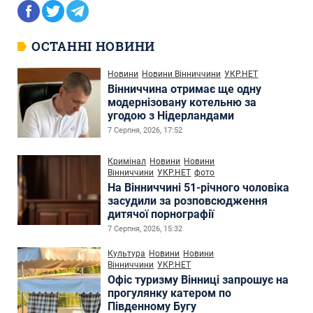
ОСТАННІ НОВИНИ
Новини
Новини Вінниччини
УКР.НЕТ
Вінниччина отримає ще одну
модернізовану котельню за
угодою з Нідерландами
7 Серпня, 2026, 17:52
Кримінал
Новини
Новини
Вінниччини
УКР.НЕТ
фото
На Вінниччині 51-річного чоловіка
засудили за розповсюдження
дитячої порнографії
7 Серпня, 2026, 15:32
Культура
Новини
Новини
Вінниччини
УКР.НЕТ
Офіс туризму Вінниці запрошує на
прогулянку катером по
Південному Бугу