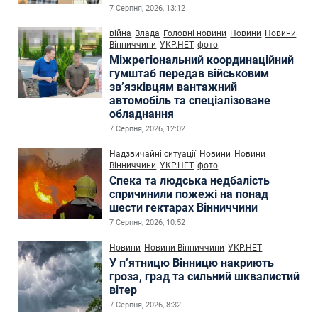
7 Серпня, 2026, 13:12
війна
Влада
Головні новини
Новини
Новини
Вінниччини
УКР.НЕТ
фото
Міжрегіональний координаційний
гумштаб передав військовим
зв’язківцям вантажний
автомобіль та спеціалізоване
обладнання
7 Серпня, 2026, 12:02
Надзвичайні ситуації
Новини
Новини
Вінниччини
УКР.НЕТ
фото
Спека та людська недбалість
спричинили пожежі на понад
шести гектарах Вінниччини
7 Серпня, 2026, 10:52
Новини
Новини Вінниччини
УКР.НЕТ
У п’ятницю Вінницю накриють
гроза, град та сильний шквалистий
вітер
7 Серпня, 2026, 8:32