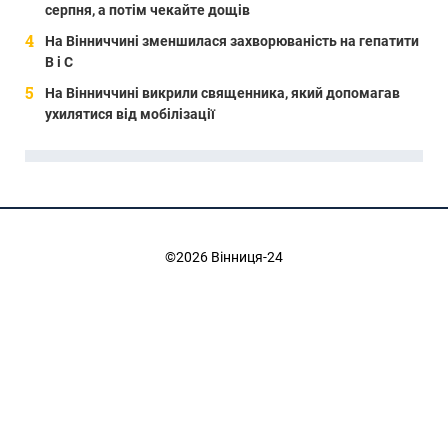
серпня, а потім чекайте дощів
На Вінниччині зменшилася захворюваність на гепатити
В і С
На Вінниччині викрили священника, який допомагав
ухилятися від мобілізації
©2026 Вінниця-24