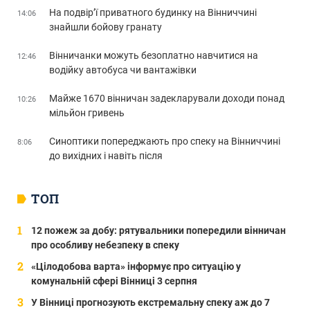
На подвір’ї приватного будинку на Вінниччині
14:06
знайшли бойову гранату
Вінничанки можуть безоплатно навчитися на
12:46
водійку автобуса чи вантажівки
Майже 1670 вінничан задекларували доходи понад
10:26
мільйон гривень
Синоптики попереджають про спеку на Вінниччині
8:06
до вихідних і навіть після
ТОП
12 пожеж за добу: рятувальники попередили вінничан
про особливу небезпеку в спеку
«Цілодобова варта» інформує про ситуацію у
комунальній сфері Вінниці 3 серпня
У Вінниці прогнозують екстремальну спеку аж до 7