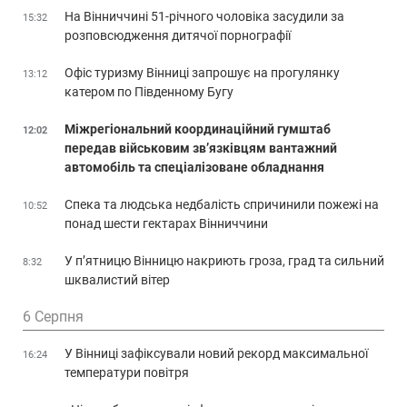
На Вінниччині 51-річного чоловіка засудили за
15:32
розповсюдження дитячої порнографії
Офіс туризму Вінниці запрошує на прогулянку
13:12
катером по Південному Бугу
Міжрегіональний координаційний гумштаб
12:02
передав військовим зв’язківцям вантажний
автомобіль та спеціалізоване обладнання
Спека та людська недбалість спричинили пожежі на
10:52
понад шести гектарах Вінниччини
У п’ятницю Вінницю накриють гроза, град та сильний
8:32
шквалистий вітер
6 Серпня
У Вінниці зафіксували новий рекорд максимальної
16:24
температури повітря