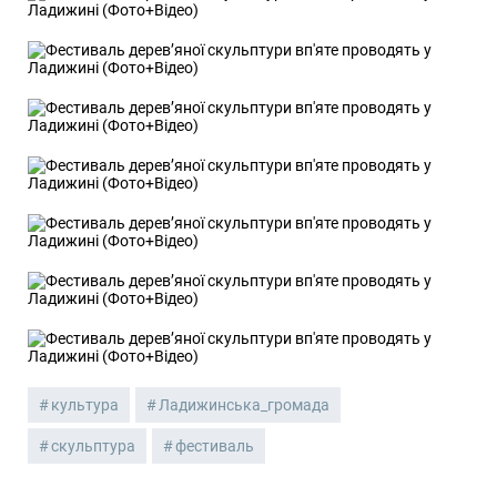
культура
Ладижинська_громада
скульптура
фестиваль