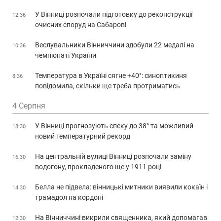
У Вінниці розпочали підготовку до реконструкції
12:36
очисних споруд на Сабарові
Веслувальники Вінниччини здобули 22 медалі на
10:36
чемпіонаті України
Температура в Україні сягне +40°: синоптикиня
8:36
повідомила, скільки ще треба протриматись
4 Серпня
У Вінниці прогнозують спеку до 38° та можливий
18:30
новий температурний рекорд
На центральній вулиці Вінниці розпочали заміну
16:30
водогону, прокладеного ще у 1911 році
Белла не підвела: вінницькі митники виявили кокаїн і
14:30
трамадол на кордоні
На Вінниччині викрили священника, який допомагав
12:30