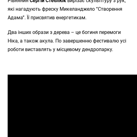
Рівнянин
Сергій Стеблюк
вирізає скульптуру з рук,
які нагадують фреску Микеланджело “Створення
Адама”. Її присвятив енергетикам.
Два інших образи з дерева – це богиня перемоги
Ніка, а також акула. По завершенню фестивалю усі
роботи виставлять у місцевому дендропарку.