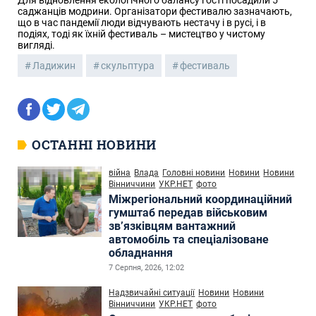
Для відновлення екологічного балансу гості посадили 5
саджанців модрини. Організатори фестивалю зазначають,
що в час пандемії люди відчувають нестачу і в русі, і в
подіях, тоді як їхній фестиваль – мистецтво у чистому
вигляді.
Ладижин
скульптура
фестиваль
ОСТАННІ НОВИНИ
війна
Влада
Головні новини
Новини
Новини
Вінниччини
УКР.НЕТ
фото
Міжрегіональний координаційний
гумштаб передав військовим
зв’язківцям вантажний
автомобіль та спеціалізоване
обладнання
7 Серпня, 2026, 12:02
Надзвичайні ситуації
Новини
Новини
Вінниччини
УКР.НЕТ
фото