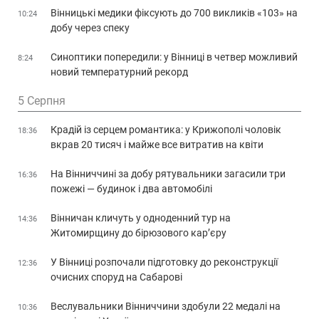
Вінницькі медики фіксують до 700 викликів «103» на
10:24
добу через спеку
Синоптики попередили: у Вінниці в четвер можливий
8:24
новий температурний рекорд
5 Серпня
Крадій із серцем романтика: у Крижополі чоловік
18:36
вкрав 20 тисяч і майже все витратив на квіти
На Вінниччині за добу рятувальники загасили три
16:36
пожежі — будинок і два автомобілі
Вінничан кличуть у одноденний тур на
14:36
Житомирщину до бірюзового кар’єру
У Вінниці розпочали підготовку до реконструкції
12:36
очисних споруд на Сабарові
Веслувальники Вінниччини здобули 22 медалі на
10:36