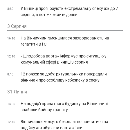
У Вінниці прогнозують екстремальну спеку аж до 7
8:30
серпня, а потім чекайте дощів
3 Серпня
На Вінниччині зменшилася захворюваність на
16:10
гепатити В і С
«Цілодобова варта» інформує про ситуацію у
12:10
комунальній сфері Вінниці 3 серпня
12 пожеж за добу: рятувальники попередили
8:10
вінничан про особливу небезпеку в спеку
31 Липня
На подвір’ї приватного будинку на Вінниччині
14:06
знайшли бойову гранату
Вінничанки можуть безоплатно навчитися на
12:46
водійку автобуса чи вантажівки