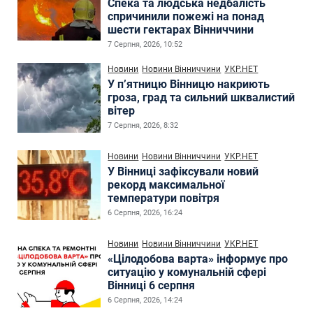
Спека та людська недбалість
спричинили пожежі на понад
шести гектарах Вінниччини
7 Серпня, 2026, 10:52
Новини
Новини Вінниччини
УКР.НЕТ
У п’ятницю Вінницю накриють
гроза, град та сильний шквалистий
вітер
7 Серпня, 2026, 8:32
Новини
Новини Вінниччини
УКР.НЕТ
У Вінниці зафіксували новий
рекорд максимальної
температури повітря
6 Серпня, 2026, 16:24
Новини
Новини Вінниччини
УКР.НЕТ
«Цілодобова варта» інформує про
ситуацію у комунальній сфері
Вінниці 6 серпня
6 Серпня, 2026, 14:24