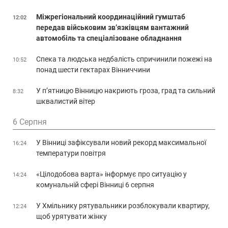
Міжрегіональний координаційний гумштаб
12:02
передав військовим зв’язківцям вантажний
автомобіль та спеціалізоване обладнання
Спека та людська недбалість спричинили пожежі на
10:52
понад шести гектарах Вінниччини
У п’ятницю Вінницю накриють гроза, град та сильний
8:32
шквалистий вітер
6 Серпня
У Вінниці зафіксували новий рекорд максимальної
16:24
температури повітря
«Цілодобова варта» інформує про ситуацію у
14:24
комунальній сфері Вінниці 6 серпня
У Хмільнику рятувальники розблокували квартиру,
12:24
щоб урятувати жінку