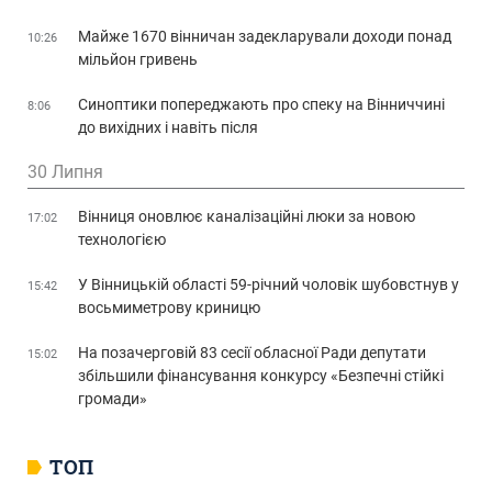
Майже 1670 вінничан задекларували доходи понад
10:26
мільйон гривень
Синоптики попереджають про спеку на Вінниччині
8:06
до вихідних і навіть після
30 Липня
Вінниця оновлює каналізаційні люки за новою
17:02
технологією
У Вінницькій області 59-річний чоловік шубовстнув у
15:42
восьмиметрову криницю
На позачерговій 83 сесії обласної Ради депутати
15:02
збільшили фінансування конкурсу «Безпечні стійкі
громади»
ТОП