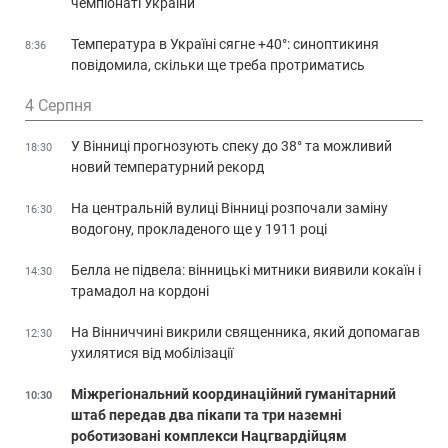
чемпіонаті України
Температура в Україні сягне +40°: синоптикиня
8:36
повідомила, скільки ще треба протриматись
4 Серпня
У Вінниці прогнозують спеку до 38° та можливий
18:30
новий температурний рекорд
На центральній вулиці Вінниці розпочали заміну
16:30
водогону, прокладеного ще у 1911 році
Белла не підвела: вінницькі митники виявили кокаїн і
14:30
трамадол на кордоні
На Вінниччині викрили священника, який допомагав
12:30
ухилятися від мобілізації
Міжрегіональний координаційний гуманітарний
10:30
штаб передав два пікапи та три наземні
роботизовані комплекси Нацгвардійцям