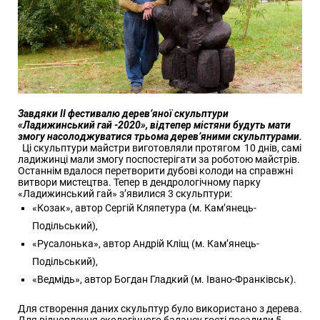
Завдяки ІІ фестивалю дерев’яної скульптури
«Ладижинський гай -2020», відтепер містяни будуть мати
змогу насолоджуватися трьома дерев’яними скульптурами.
Ці скульптури майстри виготовляли протягом 10 днів, самі
ладижинці мали змогу поспостерігати за роботою майстрів.
Останнім вдалося перетворити дубові колоди на справжні
витвори мистецтва. Тепер в дендрологічному парку
«Ладижинський гай» з’явилися 3 скульптури:
«Козак», автор Сергій Кляпетура (м. Кам’янець-
Подільський),
«Русалонька», автор Андрій Кліщ (м. Кам’янець-
Подільський),
«Ведмідь», автор Богдан Гладкий (м. Івано-Франківськ).
Для створення даних скульптур було використано з дерева.