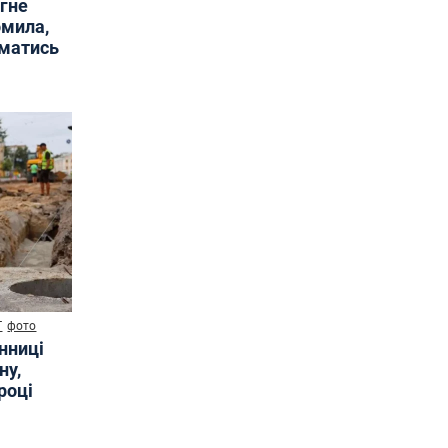
ягне
омила,
иматись
Т
фото
інниці
ну,
році