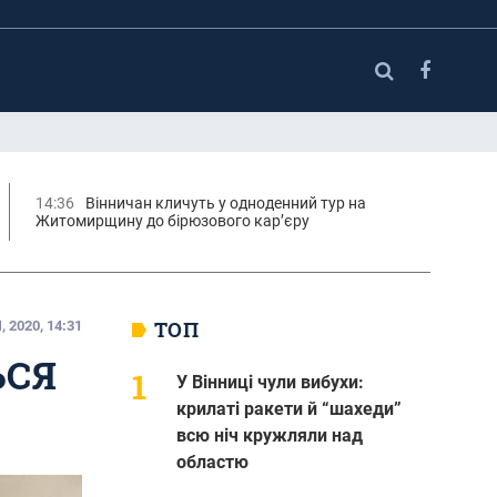
14:36
Вінничан кличуть у одноденний тур на
Житомирщину до бірюзового кар’єру
ТОП
 2020, 14:31
ЬСЯ
У Вінниці чули вибухи:
крилаті ракети й “шахеди”
всю ніч кружляли над
областю