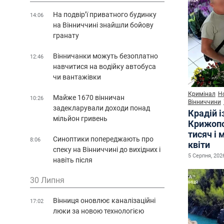
На подвір’ї приватного будинку
14:06
на Вінниччині знайшли бойову
гранату
Вінничанки можуть безоплатно
12:46
навчитися на водійку автобуса
чи вантажівки
Кримінал
Н
Майже 1670 вінничан
10:26
Вінниччини
задекларували доходи понад
Крадій і
мільйон гривень
Крижопо
тисяч і 
Синоптики попереджають про
8:06
квіти
спеку на Вінниччині до вихідних і
5 Серпня, 2026
навіть після
30 Липня
Вінниця оновлює каналізаційні
17:02
люки за новою технологією