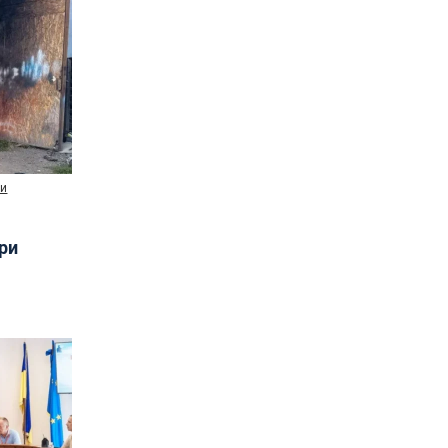
ни
три