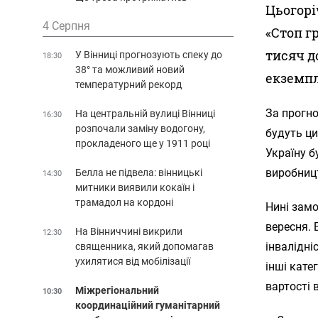
Цьогорі
4 Серпня
«Стоп г
тисяч д
У Вінниці прогнозують спеку до
18:30
38° та можливий новий
екземпл
температурний рекорд
За прогно
На центральній вулиці Вінниці
16:30
розпочали заміну водогону,
будуть ци
прокладеного ще у 1911 році
Україну б
виробницт
Белла не підвела: вінницькі
14:30
митники виявили кокаїн і
трамадол на кордоні
Нині замо
вересня.
На Вінниччині викрили
12:30
інвалідні
священника, який допомагав
ухилятися від мобілізації
інші кате
вартості 
Міжрегіональний
10:30
координаційний гуманітарний