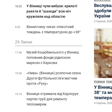
Веслува
У Вінниці чули вибухи: крилаті
10:22
здобули 
ракети й “шахеди” всю ніч
України
кружляли над областю
5 Серпня, 2026
Вінниччину чекає спекотний
9:02
тиждень з температурою до +38°
29 Липня
Музей Коцюбинського у Вінниці
17:56
поповнив фонди рідкісною
маркою з Харкова
«Нива» (Вінниця) розпочне сезон
15:36
Другої футбольної ліги матчем
Новини
Нов
проти «Руху»
У Вінниц
38° та 
Вінниця отримала від Карлсруе
13:16
темпера
партію труб для ремонту
4 Серпня, 2026
тепломереж