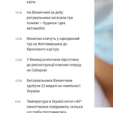
квіти
На Вінниччині за добу
16:36
рятувальники загасили три
пожежі — будинок і два
автомобілі
Вінничан кличуть у одноденний
14:36
тур на Житомирщину до
бірюзового кар’єру
У Вінниці розпочали підготовку
12:36
до реконструкції очисних споруд
на Сабарові
Веслувальники Вінниччини
10:36
здобули 22 медалі на чемпіонаті
України
Температура в Україні сягне +40°:
8:36
синоптикиня повідомила, скільки
ще треба протриматись