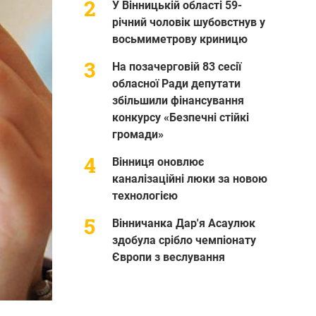
У Вінницькій області 59-
річний чоловік шубовстнув у
восьмиметрову криницю
На позачерговій 83 сесії
обласної Ради депутати
збільшили фінансування
конкурсу «Безпечні стійкі
громади»
Вінниця оновлює
каналізаційні люки за новою
технологією
Вінничанка Дар'я Асаулюк
здобула срібло чемпіонату
Європи з веслування