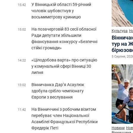
У Вінницькій області 59-річний
15:42
чоловік шубовстнув у
восьмиметрову криницю
На позачерговій 83 сесії обласної
15:02
Культура
Н
Ради депутати збільшили
Віннича
фінансування конкурсу «Безпечні
тур на 
стійкі громади»
бірюзово
5 Серпня, 2026
«Цілодобова варта» про ситуацію
14:22
у комунальній сфері Вінниці 30
липня
Вінничанка Дар’я Асаулюк
13:02
здобула срібло чемпіонату
Європи з веслування
На Вінниччині з робочим візитом
11:42
перебуває член Національної
Асамблеї Французької Республіки
Фредерік Петі
Новини
Нов
Вінниччини