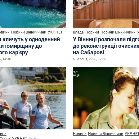
овини
Новини Вінниччини
УКР.НЕТ
Влада
Новини
Новини Вінниччини
н кличуть у одноденний
У Вінниці розпочали під
Житомирщину до
до реконструкції очисни
го кар’єру
на Сабарові
, 14:36
5 Серпня, 2026, 12:36
ини
Новини
Новини Вінниччини
УКР.НЕ
Спорт
УКР.НЕТ
фото