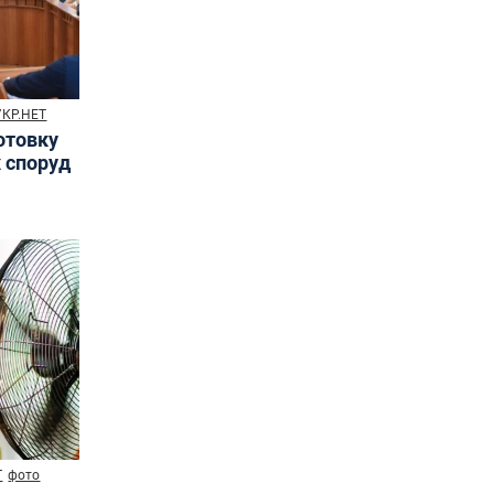
УКР.НЕТ
готовку
х споруд
Т
фото