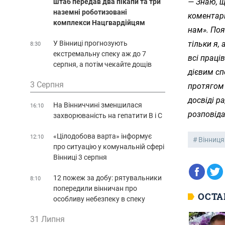
— Знаю, щ
штаб передав два пікапи та три
наземні роботизовані
коментарі
комплекси Нацгвардійцям
нам». Поя
У Вінниці прогнозують
тільки я,
8:30
екстремальну спеку аж до 7
всі праці
серпня, а потім чекайте дощів
дієвим сп
3 Серпня
протягом 
досвіді р
На Вінниччині зменшилася
16:10
розповіда
захворюваність на гепатити В і С
«Цілодобова варта» інформує
12:10
Вінниця
про ситуацію у комунальній сфері
Вінниці 3 серпня
12 пожеж за добу: рятувальники
8:10
попередили вінничан про
ОСТА
особливу небезпеку в спеку
31 Липня