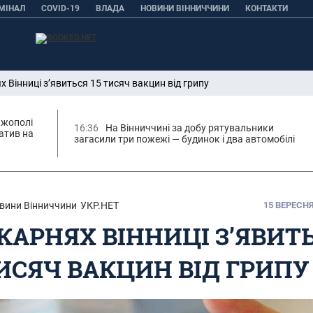
МІНАЛ
COVID-19
ВЛАДА
НОВИНИ ВІННИЧЧИНИ
КОНТАКТИ
х Вінниці з’явиться 15 тисяч вакцин від грипу
ижополі
16:36
На Вінниччині за добу рятувальники
атив на
загасили три пожежі — будинок і два автомобілі
вини Вінниччини
УКР.НЕТ
15 ВЕРЕСНЯ,
ІКАРНЯХ ВІННИЦІ З’ЯВИТ
ТИСЯЧ ВАКЦИН ВІД ГРИПУ