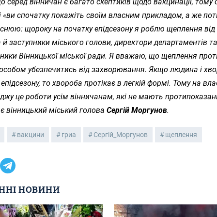
о серед вінничан є багато скептиків щодо вакцинації, тому 
 «ви спочатку покажіть своїм власним прикладом, а же пот
снюю: щороку на початку епідсезону я роблю щеплення від г
 а й заступники міського голови, директори департаментів 
вники Вінницької міської ради. Я вважаю, що щеплення прот
особом убезпечитись від захворювання. Якщо людина і хво
епідсезону, то хвороба протікає в легкій формі. Тому на вл
аджу це роботи усім вінничанам, які не мають протипоказан
є вінницький міський голова
Сергій Моргунов
.
вакцини
гриа
Сергій_Моргунов
щеплення
ННІ НОВИНИ