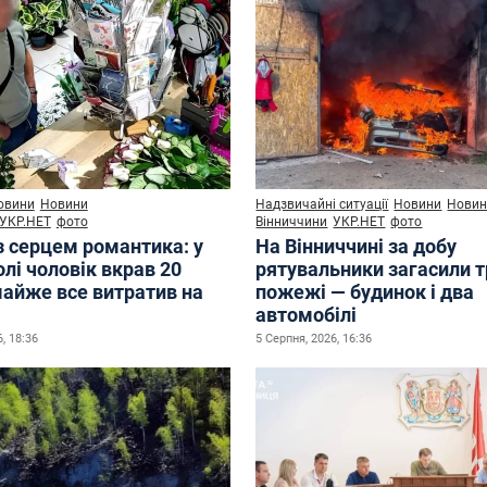
овини
Новини
Надзвичайні ситуації
Новини
Нови
УКР.НЕТ
фото
Вінниччини
УКР.НЕТ
фото
з серцем романтика: у
На Вінниччині за добу
лі чоловік вкрав 20
рятувальники загасили 
майже все витратив на
пожежі — будинок і два
автомобілі
, 18:36
5 Серпня, 2026, 16:36