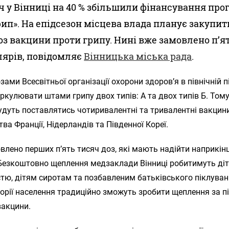
ч у Вінниці на 40 % збільшили фінансування пр
рип». На епідсезон місцева влада планує закупит
оз вакцини проти грипу. Нині вже замовлено п’я
ярів, повідомляє
Вінницька міська рада
.
зами Всесвітньої організації охорони здоров’я в північній п
ркулювати штами грипу двох типів: А та двох типів Б. Тому
удуть поставлятись чотиривалентні та тривалентні вакцин
ва Франції, Нідерландів та Південної Кореї.
влено перших п’ять тисяч доз, які мають надійти наприкінц
 Безкоштовно щеплення медзаклади Вінниці робитимуть ді
стю, дітям сиротам та позбавленим батьківського піклуванн
горії населення традиційно зможуть зробити щеплення за пі
вакцини.