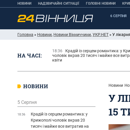
НОВИНИ
НАДЗВИЧАЙНІ СИТУАЦІЇ
ГОЛОВНІ НОВИНИ
КРИ
6 СЕРПНЯ
Головна
»
Новини
,
Новини Вінниччини
,
УКР.НЕТ
» У лікарня
18:36
Крадій із серцем романтика: у Кр
НА ЧАСІ:
чоловік вкрав 20 тисяч і майже все витр
квіти
НОВИНИ
Новини
Но
У Л
5 Серпня
15 
Крадій із серцем романтика: у
18:36
Крижополі чоловік вкрав 20
тисяч і майже все витратив на