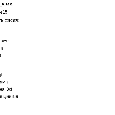
ограми
и 15
ть тисяч
івкулі
 в
и
і
тям з
я. Всі
в ціни від