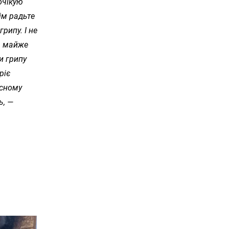
очікую
ім радьте
рипу. І не
та майже
и грипу
ріє
асному
ь, —