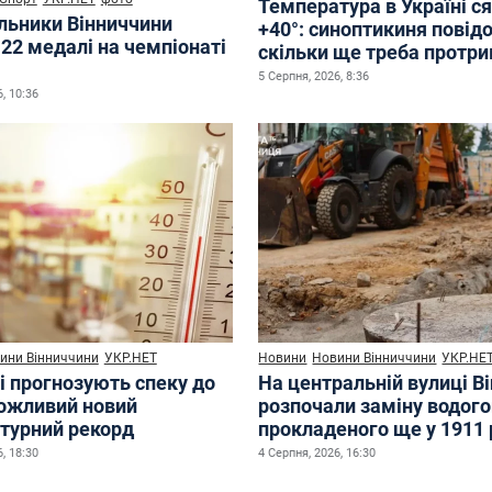
Температура в Україні с
льники Вінниччини
+40°: синоптикиня повід
22 медалі на чемпіонаті
скільки ще треба протр
5 Серпня, 2026, 8:36
, 10:36
ини Вінниччини
УКР.НЕТ
Новини
Новини Вінниччини
УКР.НЕ
і прогнозують спеку до
На центральній вулиці В
можливий новий
розпочали заміну водого
турний рекорд
прокладеного ще у 1911 
, 18:30
4 Серпня, 2026, 16:30