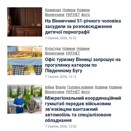
Кримінал
Новини
Новини
Вінниччини
УКР.НЕТ
фото
На Вінниччині 51-річного чоловіка
засудили за розповсюдження
дитячої порнографії
7 Серпня, 2026, 15:32
Культура
Новини
Новини
Вінниччини
УКР.НЕТ
Офіс туризму Вінниці запрошує на
прогулянку катером по
Південному Бугу
7 Серпня, 2026, 13:12
війна
Влада
Головні новини
Новини
Новини
Вінниччини
УКР.НЕТ
фото
Міжрегіональний координаційний
гумштаб передав військовим
зв’язківцям вантажний
автомобіль та спеціалізоване
обладнання
7 Серпня, 2026, 12:02