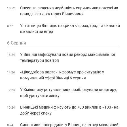
Спека та людська недбалість спричинили пожежі на
10:52
понад шести гектарах Вінниччини
У п’ятницю Вінницю накриють гроза, град та сильний
8:32
шквалистий вітер
6 Серпня
У Вінниці зафіксували новий рекорд максимальної
16:24
температури повітря
«Цілодобова варта» інформує про ситуацію у
14:24
комунальній сфері Вінниці 6 серпня
У Хмільнику рятувальники розблокували квартиру,
12:24
щоб урятувати жінку
Вінницькі медики фіксують до 700 викликів «103» на
10:24
добу через спеку
Синоптики попередили: у Вінниці в четвер можливий
8:24