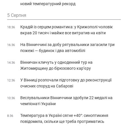
новий температурний рекорд
5 Серпня
Крадій із серцем романтика: у Крижополі чоловік
18:36
вкрав 20 тисяч і майже все витратив на квіти
На Вінниччині за добу рятувальники загасили три
16:36
пожежі — будинок і два автомобілі
Вінничан кличуть у одноденний тур на
14:36
Житомирщину до бірюзового кар’єру
У Вінниці розпочали підготовку до реконструкції
12:36
очисних споруд на Сабарові
Веслувальники Вінниччини здобули 22 медалі на
10:36
чемпіонаті України
Температура в Україні сягне +40°: синоптикиня
8:36
повідомила, скільки ще треба протриматись