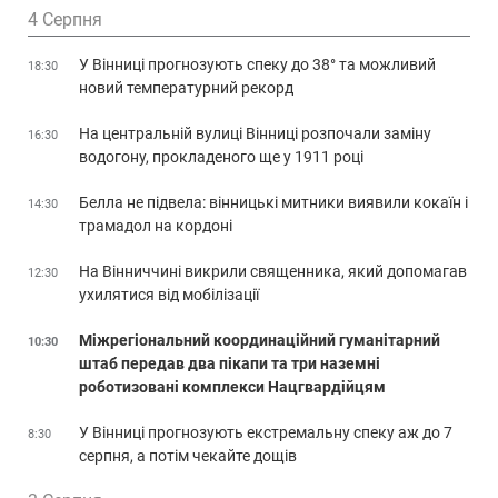
4 Серпня
У Вінниці прогнозують спеку до 38° та можливий
18:30
новий температурний рекорд
На центральній вулиці Вінниці розпочали заміну
16:30
водогону, прокладеного ще у 1911 році
Белла не підвела: вінницькі митники виявили кокаїн і
14:30
трамадол на кордоні
На Вінниччині викрили священника, який допомагав
12:30
ухилятися від мобілізації
Міжрегіональний координаційний гуманітарний
10:30
штаб передав два пікапи та три наземні
роботизовані комплекси Нацгвардійцям
У Вінниці прогнозують екстремальну спеку аж до 7
8:30
серпня, а потім чекайте дощів