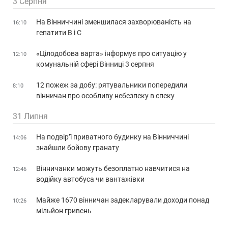
3 Серпня
На Вінниччині зменшилася захворюваність на
16:10
гепатити В і С
«Цілодобова варта» інформує про ситуацію у
12:10
комунальній сфері Вінниці 3 серпня
12 пожеж за добу: рятувальники попередили
8:10
вінничан про особливу небезпеку в спеку
31 Липня
На подвір’ї приватного будинку на Вінниччині
14:06
знайшли бойову гранату
Вінничанки можуть безоплатно навчитися на
12:46
водійку автобуса чи вантажівки
Майже 1670 вінничан задекларували доходи понад
10:26
мільйон гривень