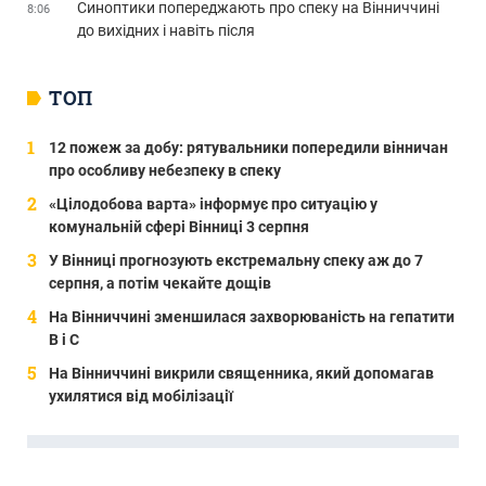
Синоптики попереджають про спеку на Вінниччині
8:06
до вихідних і навіть після
ТОП
12 пожеж за добу: рятувальники попередили вінничан
про особливу небезпеку в спеку
«Цілодобова варта» інформує про ситуацію у
комунальній сфері Вінниці 3 серпня
У Вінниці прогнозують екстремальну спеку аж до 7
серпня, а потім чекайте дощів
На Вінниччині зменшилася захворюваність на гепатити
В і С
На Вінниччині викрили священника, який допомагав
ухилятися від мобілізації