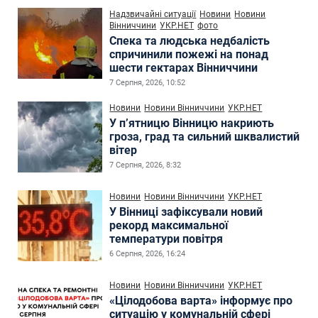
Надзвичайні ситуації
Новини
Новини
Вінниччини
УКР.НЕТ
фото
Спека та людська недбалість
спричинили пожежі на понад
шести гектарах Вінниччини
7 Серпня, 2026, 10:52
Новини
Новини Вінниччини
УКР.НЕТ
У п’ятницю Вінницю накриють
гроза, град та сильний шквалистий
вітер
7 Серпня, 2026, 8:32
Новини
Новини Вінниччини
УКР.НЕТ
У Вінниці зафіксували новий
рекорд максимальної
температури повітря
6 Серпня, 2026, 16:24
Новини
Новини Вінниччини
УКР.НЕТ
«Цілодобова варта» інформує про
ситуацію у комунальній сфері