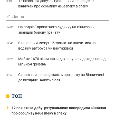
12 пожеж за добу: рятувальники попередили
8:10
вінничан про особливу небезпеку в спеку
31 Липня
На подвір’ї приватного будинку на Вінниччині
14:06
знайшли бойову гранату
Вінничанки можуть безоплатно навчитися на
12:46
водійку автобуса чи вантажівки
Майже 1670 вінничан задекларували доходи понад
10:26
мільйон гривень
Синоптики попереджають про спеку на Вінниччині
8:06
до вихідних і навіть після
ТОП
12 пожеж за добу: рятувальники попередили вінничан
про особливу небезпеку в спеку