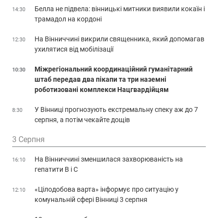
Белла не підвела: вінницькі митники виявили кокаїн і
14:30
трамадол на кордоні
На Вінниччині викрили священника, який допомагав
12:30
ухилятися від мобілізації
Міжрегіональний координаційний гуманітарний
10:30
штаб передав два пікапи та три наземні
роботизовані комплекси Нацгвардійцям
У Вінниці прогнозують екстремальну спеку аж до 7
8:30
серпня, а потім чекайте дощів
3 Серпня
На Вінниччині зменшилася захворюваність на
16:10
гепатити В і С
«Цілодобова варта» інформує про ситуацію у
12:10
комунальній сфері Вінниці 3 серпня