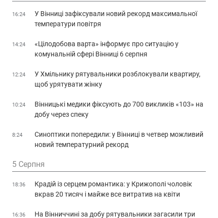
У Вінниці зафіксували новий рекорд максимальної
16:24
температури повітря
«Цілодобова варта» інформує про ситуацію у
14:24
комунальній сфері Вінниці 6 серпня
У Хмільнику рятувальники розблокували квартиру,
12:24
щоб урятувати жінку
Вінницькі медики фіксують до 700 викликів «103» на
10:24
добу через спеку
Синоптики попередили: у Вінниці в четвер можливий
8:24
новий температурний рекорд
5 Серпня
Крадій із серцем романтика: у Крижополі чоловік
18:36
вкрав 20 тисяч і майже все витратив на квіти
На Вінниччині за добу рятувальники загасили три
16:36