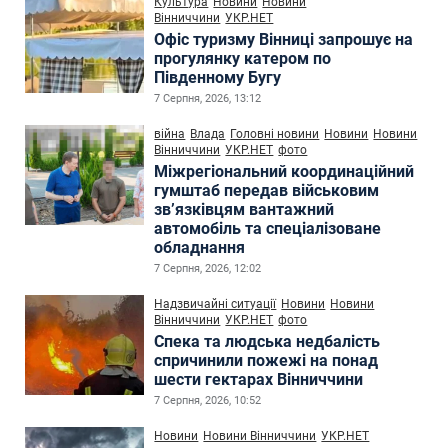
Культура
Новини
Новини
Вінниччини
УКР.НЕТ
Офіс туризму Вінниці запрошує на
прогулянку катером по
Південному Бугу
7 Серпня, 2026, 13:12
війна
Влада
Головні новини
Новини
Новини
Вінниччини
УКР.НЕТ
фото
Міжрегіональний координаційний
гумштаб передав військовим
зв’язківцям вантажний
автомобіль та спеціалізоване
обладнання
7 Серпня, 2026, 12:02
Надзвичайні ситуації
Новини
Новини
Вінниччини
УКР.НЕТ
фото
Спека та людська недбалість
спричинили пожежі на понад
шести гектарах Вінниччини
7 Серпня, 2026, 10:52
Новини
Новини Вінниччини
УКР.НЕТ