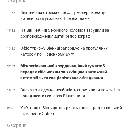
7 Серпня
Вінниччина отримає ще одну модернізовану
17:52
котельню за угодою з Нідерландами
На Вінниччині 51-річного чоловіка засудили за
15:32
розповсюдження дитячої порнографії
Офіс туризму Вінниці запрошує на прогулянку
13:12
катером по Південному Бугу
Міжрегіональний координаційний гумштаб
12:02
передав військовим зв’язківцям вантажний
автомобіль та спеціалізоване обладнання
Спека та людська недбалість спричинили пожежі на
10:52
понад шести гектарах Вінниччини
У п’ятницю Вінницю накриють гроза, град та сильний
8:32
шквалистий вітер
6 Серпня