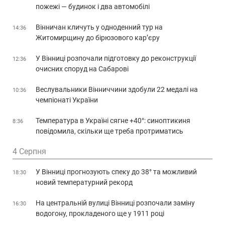
пожежі — будинок і два автомобілі
Вінничан кличуть у одноденний тур на
14:36
Житомирщину до бірюзового кар’єру
У Вінниці розпочали підготовку до реконструкції
12:36
очисних споруд на Сабарові
Веслувальники Вінниччини здобули 22 медалі на
10:36
чемпіонаті України
Температура в Україні сягне +40°: синоптикиня
8:36
повідомила, скільки ще треба протриматись
4 Серпня
У Вінниці прогнозують спеку до 38° та можливий
18:30
новий температурний рекорд
На центральній вулиці Вінниці розпочали заміну
16:30
водогону, прокладеного ще у 1911 році