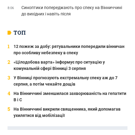
Синоптики попереджають про спеку на Вінниччині
8:06
до вихідних і навіть після
ТОП
12 пожеж за добу: рятувальники попередили вінничан
про особливу небезпеку в спеку
«Цілодобова варта» інформує про ситуацію у
комунальній сфері Вінниці 3 серпня
У Вінниці прогнозують екстремальну спеку аж до 7
серпня, а потім чекайте дощів
На Вінниччині зменшилася захворюваність на гепатити
В і С
На Вінниччині викрили священника, який допомагав
ухилятися від мобілізації