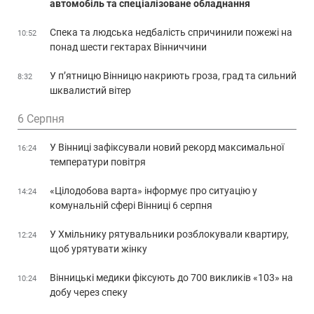
автомобіль та спеціалізоване обладнання
Спека та людська недбалість спричинили пожежі на
10:52
понад шести гектарах Вінниччини
У п’ятницю Вінницю накриють гроза, град та сильний
8:32
шквалистий вітер
6 Серпня
У Вінниці зафіксували новий рекорд максимальної
16:24
температури повітря
«Цілодобова варта» інформує про ситуацію у
14:24
комунальній сфері Вінниці 6 серпня
У Хмільнику рятувальники розблокували квартиру,
12:24
щоб урятувати жінку
Вінницькі медики фіксують до 700 викликів «103» на
10:24
добу через спеку