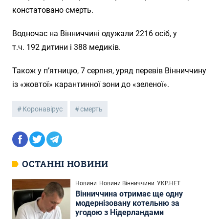
констатовано смерть.
Водночас на Вінниччині одужали 2216 осіб, у
т.ч. 192 дитини і 388 медиків.
Також у п’ятницю, 7 серпня, уряд перевів Вінниччину
із «жовтої» карантинної зони до «зеленої».
Коронавірус
смерть
ОСТАННІ НОВИНИ
Новини
Новини Вінниччини
УКР.НЕТ
Вінниччина отримає ще одну
модернізовану котельню за
угодою з Нідерландами