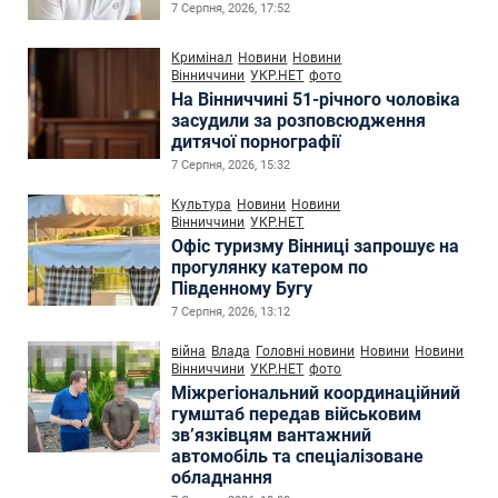
7 Серпня, 2026, 17:52
Кримінал
Новини
Новини
Вінниччини
УКР.НЕТ
фото
На Вінниччині 51-річного чоловіка
засудили за розповсюдження
дитячої порнографії
7 Серпня, 2026, 15:32
Культура
Новини
Новини
Вінниччини
УКР.НЕТ
Офіс туризму Вінниці запрошує на
прогулянку катером по
Південному Бугу
7 Серпня, 2026, 13:12
війна
Влада
Головні новини
Новини
Новини
Вінниччини
УКР.НЕТ
фото
Міжрегіональний координаційний
гумштаб передав військовим
зв’язківцям вантажний
автомобіль та спеціалізоване
обладнання