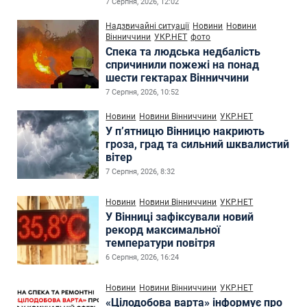
7 Серпня, 2026, 12:02
Надзвичайні ситуації
Новини
Новини
Вінниччини
УКР.НЕТ
фото
Спека та людська недбалість
спричинили пожежі на понад
шести гектарах Вінниччини
7 Серпня, 2026, 10:52
Новини
Новини Вінниччини
УКР.НЕТ
У п’ятницю Вінницю накриють
гроза, град та сильний шквалистий
вітер
7 Серпня, 2026, 8:32
Новини
Новини Вінниччини
УКР.НЕТ
У Вінниці зафіксували новий
рекорд максимальної
температури повітря
6 Серпня, 2026, 16:24
Новини
Новини Вінниччини
УКР.НЕТ
«Цілодобова варта» інформує про