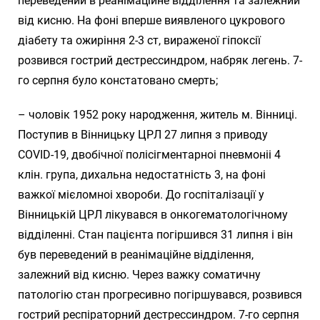
переведений в реанімаційне відділення та залежний
від кисню. На фоні вперше виявленого цукрового
діабету та ожиріння 2-3 ст, вираженої гіпоксії
розвився гострий дестрессиндром, набряк легень. 7-
го серпня було констатовано смерть;
– чоловік 1952 року народження, житель м. Вінниці.
Поступив в Вінницьку ЦРЛ 27 липня з приводу
COVID-19, двобічної полісігментарноі пневмоніі 4
клін. група, дихальна недостатність 3, на фоні
важкої мієломноі хвороби. До госпіталізації у
Вінницькій ЦРЛ лікувався в онкогематологічному
відділенні. Стан пацієнта погіршився 31 липня і він
був переведений в реанімаційне відділення,
залежний від кисню. Через важку соматичну
патологію стан прогресивно погіршувався, розвився
гострий респіраторний дестрессиндром. 7-го серпня