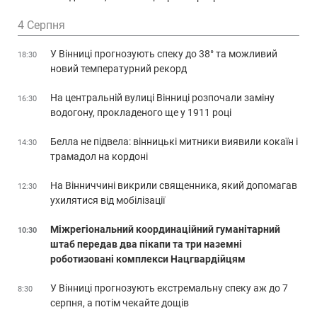
4 Серпня
У Вінниці прогнозують спеку до 38° та можливий
18:30
новий температурний рекорд
На центральній вулиці Вінниці розпочали заміну
16:30
водогону, прокладеного ще у 1911 році
Белла не підвела: вінницькі митники виявили кокаїн і
14:30
трамадол на кордоні
На Вінниччині викрили священника, який допомагав
12:30
ухилятися від мобілізації
Міжрегіональний координаційний гуманітарний
10:30
штаб передав два пікапи та три наземні
роботизовані комплекси Нацгвардійцям
У Вінниці прогнозують екстремальну спеку аж до 7
8:30
серпня, а потім чекайте дощів