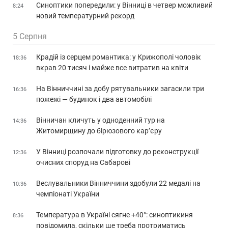
Синоптики попередили: у Вінниці в четвер можливий
8:24
новий температурний рекорд
5 Серпня
Крадій із серцем романтика: у Крижополі чоловік
18:36
вкрав 20 тисяч і майже все витратив на квіти
На Вінниччині за добу рятувальники загасили три
16:36
пожежі — будинок і два автомобілі
Вінничан кличуть у одноденний тур на
14:36
Житомирщину до бірюзового кар’єру
У Вінниці розпочали підготовку до реконструкції
12:36
очисних споруд на Сабарові
Веслувальники Вінниччини здобули 22 медалі на
10:36
чемпіонаті України
Температура в Україні сягне +40°: синоптикиня
8:36
повідомила, скільки ще треба протриматись