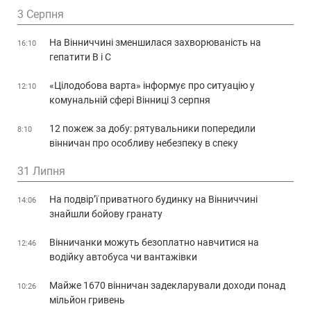
3 Серпня
На Вінниччині зменшилася захворюваність на
16:10
гепатити В і С
«Цілодобова варта» інформує про ситуацію у
12:10
комунальній сфері Вінниці 3 серпня
12 пожеж за добу: рятувальники попередили
8:10
вінничан про особливу небезпеку в спеку
31 Липня
На подвір’ї приватного будинку на Вінниччині
14:06
знайшли бойову гранату
Вінничанки можуть безоплатно навчитися на
12:46
водійку автобуса чи вантажівки
Майже 1670 вінничан задекларували доходи понад
10:26
мільйон гривень