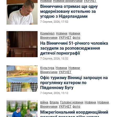
Новини
Новини Вінниччини
УКР.НЕТ
Вінниччина отримає ще одну
модернізовану котельню за
угодою з Нідерландами
7 Серпня, 2026, 17:52
Кримінал
Новини
Новини
Вінниччини
УКР.НЕТ
фото
На Вінниччині 51-річного чоловіка
засудили за розповсюдження
дитячої порнографії
7 Серпня, 2026, 15:32
Культура
Новини
Новини
Вінниччини
УКР.НЕТ
Офіс туризму Вінниці запрошує на
прогулянку катером по
Південному Бугу
7 Серпня, 2026, 13:12
війна
Влада
Головні новини
Новини
Новини
Вінниччини
УКР.НЕТ
фото
Міжрегіональний координаційний