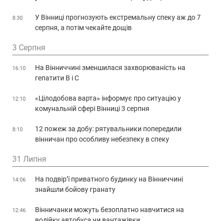
У Вінниці прогнозують екстремальну спеку аж до 7
8:30
серпня, а потім чекайте дощів
3 Серпня
На Вінниччині зменшилася захворюваність на
16:10
гепатити В і С
«Цілодобова варта» інформує про ситуацію у
12:10
комунальній сфері Вінниці 3 серпня
12 пожеж за добу: рятувальники попередили
8:10
вінничан про особливу небезпеку в спеку
31 Липня
На подвір’ї приватного будинку на Вінниччині
14:06
знайшли бойову гранату
Вінничанки можуть безоплатно навчитися на
12:46
водійку автобуса чи вантажівки