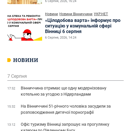
6 Серпня, 2026, 16:24
Новини
Новини Вінниччини
УКР.НЕТ
«Цілодобова варта» інформує про
ситуацію у комунальній сфері
Вінниці 6 серпня
6 Серпня, 2026, 14:24
НОВИНИ
7 Серпня
Вінниччина отримає ще одну модернізовану
17:52
котельню за угодою з Нідерландами
На Вінниччині 51-річного чоловіка засудили за
15:32
розповсюдження дитячої порнографії
Офіс туризму Вінниці запрошує на прогулянку
13:12
катером по Південному Бугу