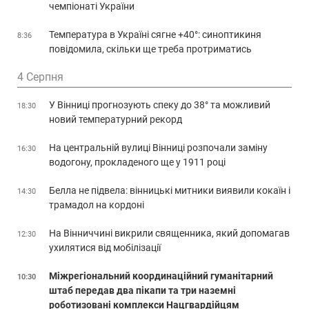
чемпіонаті України
Температура в Україні сягне +40°: синоптикиня
8:36
повідомила, скільки ще треба протриматись
4 Серпня
У Вінниці прогнозують спеку до 38° та можливий
18:30
новий температурний рекорд
На центральній вулиці Вінниці розпочали заміну
16:30
водогону, прокладеного ще у 1911 році
Белла не підвела: вінницькі митники виявили кокаїн і
14:30
трамадол на кордоні
На Вінниччині викрили священника, який допомагав
12:30
ухилятися від мобілізації
Міжрегіональний координаційний гуманітарний
10:30
штаб передав два пікапи та три наземні
роботизовані комплекси Нацгвардійцям