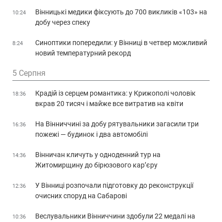
Вінницькі медики фіксують до 700 викликів «103» на
10:24
добу через спеку
Синоптики попередили: у Вінниці в четвер можливий
8:24
новий температурний рекорд
5 Серпня
Крадій із серцем романтика: у Крижополі чоловік
18:36
вкрав 20 тисяч і майже все витратив на квіти
На Вінниччині за добу рятувальники загасили три
16:36
пожежі — будинок і два автомобілі
Вінничан кличуть у одноденний тур на
14:36
Житомирщину до бірюзового кар’єру
У Вінниці розпочали підготовку до реконструкції
12:36
очисних споруд на Сабарові
Веслувальники Вінниччини здобули 22 медалі на
10:36