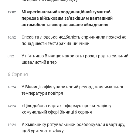
Міжрегіональний координаційний гумштаб
12:02
передав військовим зв’язківцям вантажний
автомобіль та спеціалізоване обладнання
Спека та людська недбалість спричинили пожежі на
10:52
понад шести гектарах Вінниччини
У п’ятницю Вінницю накриють гроза, град та сильний
8:32
шквалистий вітер
6 Серпня
У Вінниці зафіксували новий рекорд максимальної
16:24
температури повітря
«Цілодобова варта» інформує про ситуацію у
14:24
комунальній сфері Вінниці 6 серпня
У Хмільнику рятувальники розблокували квартиру,
12:24
щоб урятувати жінку