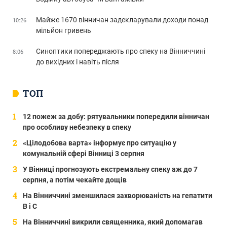
Майже 1670 вінничан задекларували доходи понад
10:26
мільйон гривень
Синоптики попереджають про спеку на Вінниччині
8:06
до вихідних і навіть після
ТОП
12 пожеж за добу: рятувальники попередили вінничан
про особливу небезпеку в спеку
«Цілодобова варта» інформує про ситуацію у
комунальній сфері Вінниці 3 серпня
У Вінниці прогнозують екстремальну спеку аж до 7
серпня, а потім чекайте дощів
На Вінниччині зменшилася захворюваність на гепатити
В і С
На Вінниччині викрили священника, який допомагав