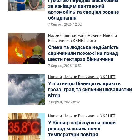
гумштаб передав військовим
зв’язківцям вантажний
автомобіль та спеціалізоване
обладнання
7 Серпня, 2026, 12:02
Надзвичайні ситуації
Новини
Новини
Вінниччини
УКР.НЕТ
фото
Спека та людська недбалість
спричинили пожежі на понад
шести гектарах Вінниччини
7 Серпня, 2026, 10:52
Новини
Новини Вінниччини
УКР.НЕТ
У п’ятницю Вінницю накриють
гроза, град та сильний шквалистий
вітер
7 Серпня, 2026, 8:32
Новини
Новини Вінниччини
УКР.НЕТ
У Вінниці зафіксували новий
рекорд максимальної
температури повітря