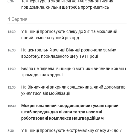
Температура в Україні сягне +40°: синоптикиня
8:36
повідомила, скільки ще треба протриматись
4 Серпня
У Вінниці прогнозують спеку до 38° та можливий
18:30
новий температурний рекорд
На центральній вулиці Вінниці розпочали заміну
16:30
водогону, прокладеного ще у 1911 році
Белла не підвела: вінницькі митники виявили кокаїн і
14:30
трамадол на кордоні
На Вінниччині викрили священника, який допомагав
12:30
ухилятися від мобілізації
Міжрегіональний координаційний гуманітарний
10:30
штаб передав два пікапи та три наземні
роботизовані комплекси Нацгвардійцям
У Вінниці прогнозують екстремальну спеку аж до 7
8:30