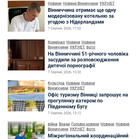
Новини
Новини Вінниччини
УКР.НЕТ
Вінниччина отримає ще одну
модернізовану котельню за
угодою з Нідерландами
7 Серпня, 2026, 17:52
Кримінал
Новини
Новини
Вінниччини
УКР.НЕТ
фото
На Вінниччині 51-річного чоловіка
засудили за розповсюдження
дитячої порнографії
7 Серпня, 2026, 15:32
Культура
Новини
Новини
Вінниччини
УКР.НЕТ
Офіс туризму Вінниці запрошує на
прогулянку катером по
Південному Бугу
7 Серпня, 2026, 13:12
війна
Влада
Головні новини
Новини
Новини
Вінниччини
УКР.НЕТ
фото
Міжрегіональний координаційний