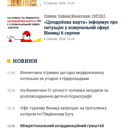
6 Серпня, 2026, 16:24
Новини
Новини Вінниччини
УКР.НЕТ
«Цілодобова варта» інформує про
ситуацію у комунальній сфері
Вінниці 6 серпня
6 Серпня, 2026, 14:24
НОВИНИ
Вінниччина отримає ще одну модернізовану
17:52
котельню за угодою з Нідерландами
На Вінниччині 51-річного чоловіка засудили за
15:32
розповсюдження дитячої порнографії
Офіс туризму Вінниці запрошує на прогулянку
13:12
катером по Південному Бугу
Міжрегіональний координаційний гумштаб
12:02