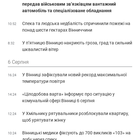
передав військовим зв’язківцям вантажний
автомобіль та спеціалізоване обладнання
Спека та людська недбалість спричинили пожежі на
10:52
понад шести гектарах Вінниччини
У п’ятницю Вінницю накриють гроза, град та сильний
8:32
шквалистий вітер
6 Серпня
У Вінниці зафіксували новий рекорд максимальної
16:24
температури повітря
«Цілодобова варта» інформує про ситуацію у
14:24
комунальній сфері Вінниці 6 серпня
У Хмільнику рятувальники розблокували квартиру,
12:24
щоб урятувати жінку
Вінницькі медики фіксують до 700 викликів «103» на
10:24
добу через спеку