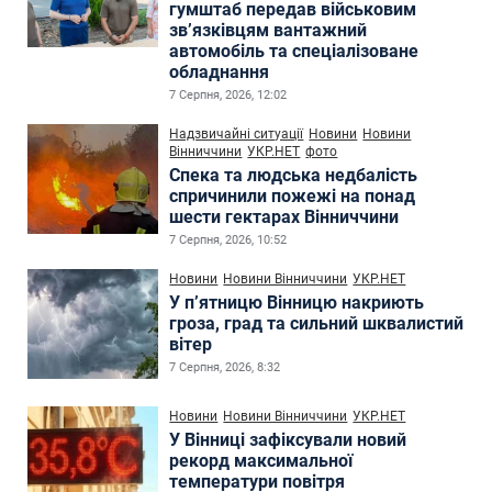
гумштаб передав військовим
зв’язківцям вантажний
автомобіль та спеціалізоване
обладнання
7 Серпня, 2026, 12:02
Надзвичайні ситуації
Новини
Новини
Вінниччини
УКР.НЕТ
фото
Спека та людська недбалість
спричинили пожежі на понад
шести гектарах Вінниччини
7 Серпня, 2026, 10:52
Новини
Новини Вінниччини
УКР.НЕТ
У п’ятницю Вінницю накриють
гроза, град та сильний шквалистий
вітер
7 Серпня, 2026, 8:32
Новини
Новини Вінниччини
УКР.НЕТ
У Вінниці зафіксували новий
рекорд максимальної
температури повітря