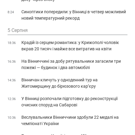
Синоптики попередили: у Вінниці в четвер можливий
8:24
новий температурний рекорд
5 Серпня
Крадій із серцем романтика: у Крижополі чоловік
18:36
вкрав 20 тисяч і майже все витратив на квіти
На Вінниччині за добу рятувальники загасили три
16:36
пожежі — будинок і два автомобілі
Вінничан кличуть у одноденний тур на
14:36
Житомирщину до бірюзового кар’єру
У Вінниці розпочали підготовку до реконструкції
12:36
очисних споруд на Сабарові
Веслувальники Вінниччини здобули 22 медалі на
10:36
чемпіонаті України