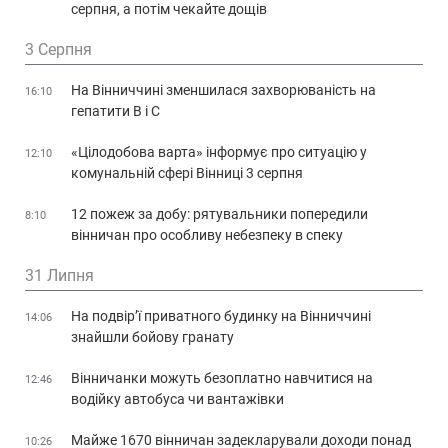
серпня, а потім чекайте дощів
3 Серпня
На Вінниччині зменшилася захворюваність на
16:10
гепатити В і С
«Цілодобова варта» інформує про ситуацію у
12:10
комунальній сфері Вінниці 3 серпня
12 пожеж за добу: рятувальники попередили
8:10
вінничан про особливу небезпеку в спеку
31 Липня
На подвір’ї приватного будинку на Вінниччині
14:06
знайшли бойову гранату
Вінничанки можуть безоплатно навчитися на
12:46
водійку автобуса чи вантажівки
Майже 1670 вінничан задекларували доходи понад
10:26