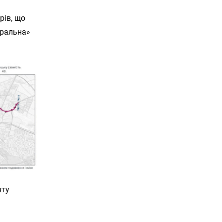
рів, що
тральна»
нту