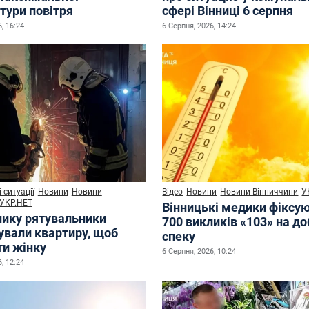
тури повітря
сфері Вінниці 6 серпня
, 16:24
6 Серпня, 2026, 14:24
 ситуації
Новини
Новини
Відео
Новини
Новини Вінниччини
У
УКР.НЕТ
Вінницькі медики фіксу
нику рятувальники
700 викликів «103» на до
ували квартиру, щоб
спеку
ти жінку
6 Серпня, 2026, 10:24
, 12:24