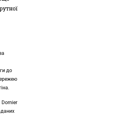
рутної
ва
ги до
мережею
іна.
 Dornier
аданих
я