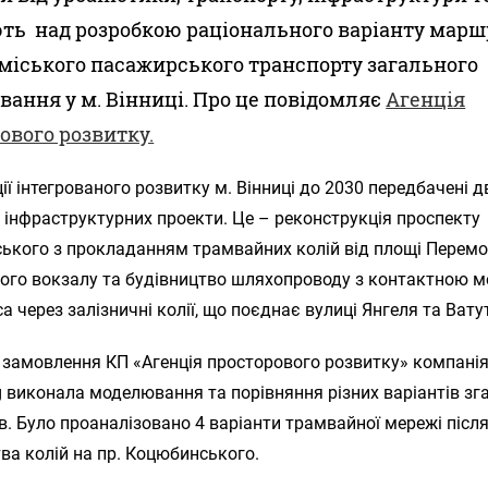
ь над розробкою раціонального варіанту марш
міського пасажирського транспорту загального
вання у м. Вінниці. Про це повідомляє
Агенція
ового розвитку.
ії інтегрованого розвитку м. Вінниці до 2030 передбачені д
інфраструктурних проекти. Це – реконструкція проспекту
ького з прокладанням трамвайних колій від площі Перемо
ного вокзалу та будівництво шляхопроводу з контактною 
а через залізничні колії, що поєднає вулиці Янгеля та Ватут
 замовлення КП «Агенція просторового розвитку» компанія
g виконала моделювання та порівняння різних варіантів зг
. Було проаналізовано 4 варіанти трамвайної мережі післ
ва колій на пр. Коцюбинського.