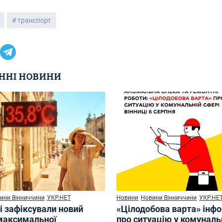
транспорт
ННІ НОВИНИ
ини Вінниччини
УКР.НЕТ
Новини
Новини Вінниччини
УКР.НЕ
і зафіксували новий
«Цілодобова варта» інф
максимальної
про ситуацію у комуналь