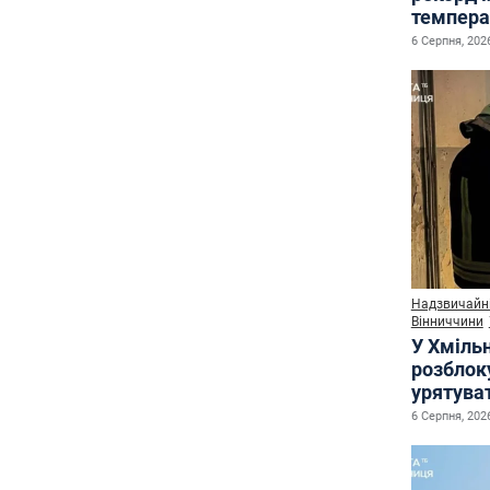
темпера
6 Серпня, 2026
Надзвичайні
Вінниччини
У Хміль
розблок
урятува
6 Серпня, 2026