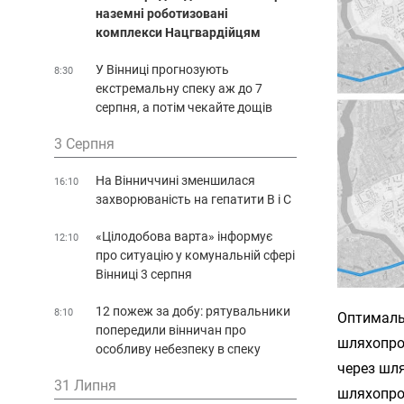
наземні роботизовані
комплекси Нацгвардійцям
У Вінниці прогнозують
8:30
екстремальну спеку аж до 7
серпня, а потім чекайте дощів
3 Серпня
На Вінниччині зменшилася
16:10
захворюваність на гепатити В і С
«Цілодобова варта» інформує
12:10
про ситуацію у комунальній сфері
Вінниці 3 серпня
12 пожеж за добу: рятувальники
8:10
Оптималь
попередили вінничан про
шляхопро
особливу небезпеку в спеку
через шл
31 Липня
шляхопров