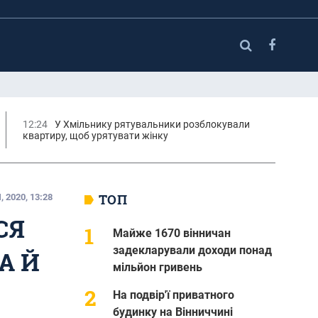
12:24
У Хмільнику рятувальники розблокували
квартиру, щоб урятувати жінку
ТОП
 2020, 13:28
СЯ
Майже 1670 вінничан
задекларували доходи понад
А Й
мільйон гривень
На подвір'ї приватного
будинку на Вінниччині