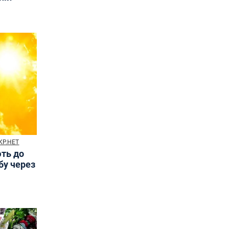
КР.НЕТ
ють до
бу через