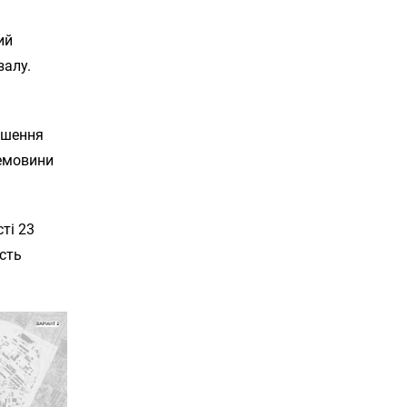
ий
залу.
льшення
ремовини
ті 23
ість