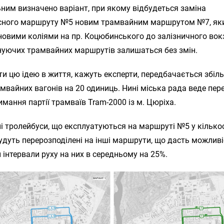
ним визначено варіант, при якому відбудеться заміна
сного маршруту №5 новим трамвайним маршрутом №7, як
овими коліями на пр. Коцюбинського до залізничного вок
нуючих трамвайних маршрутів залишаться без змін.
ти цю ідею в життя, кажуть експерти, передбачається збі
мвайних вагонів на 20 одиниць. Нині міська рада веде пе
мання партії трамваїв Tram-2000 із м. Цюріха.
і тролейбуси, що експлуатуються на маршруті №5 у кількос
удуть перерозподілені на інші маршрути, що дасть можлив
інтервали руху на них в середньому на 25%.