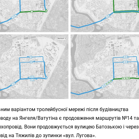
ним варіантом тролейбусної мережі після будівництва
воду на Янгеля/Ватутіна є продовження маршрутів №14 т
яхопровід. Вони продовжується вулицею Батозькою і через
ід на Тяжилів до зупинки «вул. Лугова».