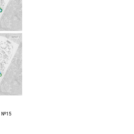
а №15