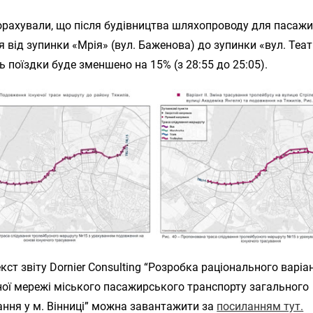
орахували, що після будівництва шляхопроводу для пасажи
 від зупинки «Мрія» (вул. Баженова) до зупинки «вул. Теа
ь поїздки буде зменшено на 15% (з 28:55 до 25:05).
кст звіту Dornier Consulting “Розробка раціонального варіа
ої мережі міського пасажирського транспорту загального
ння у м. Вінниці” можна завантажити за
посиланням тут.