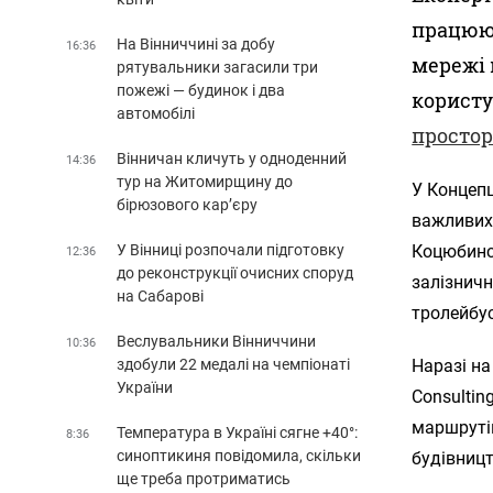
працюют
На Вінниччині за добу
16:36
мережі 
рятувальники загасили три
пожежі — будинок і два
користу
автомобілі
простор
Вінничан кличуть у одноденний
14:36
тур на Житомирщину до
У Концепц
бірюзового кар’єру
важливих 
У Вінниці розпочали підготовку
Коцюбинс
12:36
до реконструкції очисних споруд
залізнич
на Сабарові
тролейбус
Веслувальники Вінниччини
10:36
здобули 22 медалі на чемпіонаті
Наразі на
України
Consultin
маршрутів
Температура в Україні сягне +40°:
8:36
синоптикиня повідомила, скільки
будівницт
ще треба протриматись