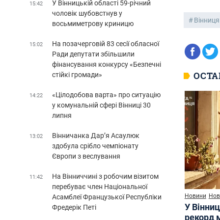
У Вінницькій області 59-річний
15:42
чоловік шубовстнув у
Вінниця
восьмиметрову криницю
На позачерговій 83 сесії обласної
15:02
Ради депутати збільшили
фінансування конкурсу «Безпечні
ОСТА
стійкі громади»
«Цілодобова варта» про ситуацію
14:22
у комунальній сфері Вінниці 30
липня
Вінничанка Дар’я Асаулюк
13:02
здобула срібло чемпіонату
Європи з веслування
На Вінниччині з робочим візитом
11:42
перебуває член Національної
Новини
Нов
Асамблеї Французької Республіки
У Вінниц
Фредерік Петі
рекорд 