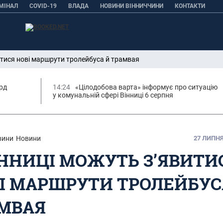
МІНАЛ
COVID-19
ВЛАДА
НОВИНИ ВІННИЧЧИНИ
КОНТАКТИ
итися нові маршрути тролейбуса й трамвая
орд
14:24
«Цілодобова варта» інформує про ситуацію
у комунальній сфері Вінниці 6 серпня
вини
Новини
27 ЛИПНЯ,
ІННИЦІ МОЖУТЬ З’ЯВИТИ
І МАРШРУТИ ТРОЛЕЙБУС
МВАЯ