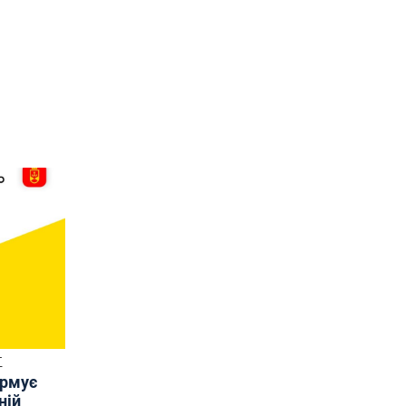
Т
ормує
ній