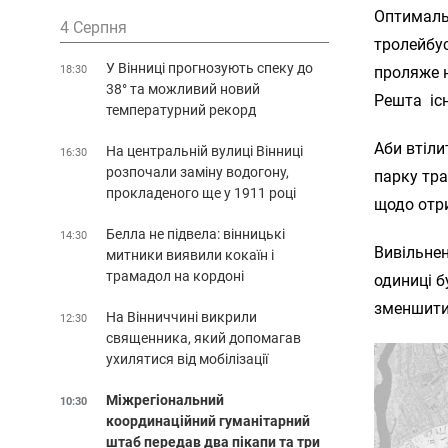
Оптималь
4 Серпня
тролейбу
У Вінниці прогнозують спеку до
18:30
проляже н
38° та можливий новий
Решта іс
температурний рекорд
Аби втіли
На центральній вулиці Вінниці
16:30
розпочали заміну водогону,
парку тра
прокладеного ще у 1911 році
щодо отри
Белла не підвела: вінницькі
14:30
Вивільнен
митники виявили кокаїн і
трамадол на кордоні
одиниці б
зменшити 
На Вінниччині викрили
12:30
священника, який допомагав
ухилятися від мобілізації
Міжрегіональний
10:30
координаційний гуманітарний
штаб передав два пікапи та три