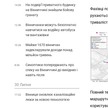
На подвір’ї приватного будинку
14:06
Фахівці п
на Вінниччині знайшли бойову
гранату
рухаються
триваліст
Вінничанки можуть безоплатно
12:46
навчитися на водійку автобуса
чи вантажівки
Майже 1670 вінничан
10:26
задекларували доходи понад
мільйон гривень
Синоптики попереджають про
8:06
спеку на Вінниччині до вихідних і
навіть після
30 Липня
Повний те
Вінниця оновлює каналізаційні
17:02
маршрутн
люки за новою технологією
користува