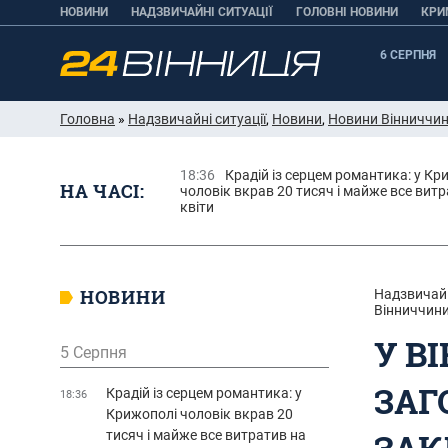
НОВИНИ
НАДЗВИЧАЙНІ СИТУАЦІЇ
ГОЛОВНІ НОВИНИ
КРИ
6 СЕРПНЯ
Головна
»
Надзвичайні ситуації
,
Новини
,
Новини Вінниччи
18:36
Крадій із серцем романтика: у Кр
НА ЧАСІ:
чоловік вкрав 20 тисяч і майже все витр
квіти
НОВИНИ
Надзвичайн
Вінниччин
У В
5 Серпня
ЗАГ
Крадій із серцем романтика: у
18:36
Крижополі чоловік вкрав 20
ЗАК
тисяч і майже все витратив на