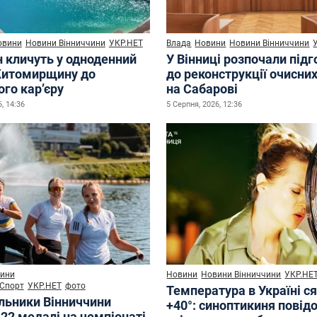
овини
Новини Вінниччини
УКР.НЕТ
Влада
Новини
Новини Вінниччини
н кличуть у одноденний
У Вінниці розпочали під
Житомирщину до
до реконструкції очисни
го кар’єру
на Сабарові
, 14:36
5 Серпня, 2026, 12:36
ини
Новини
Новини Вінниччини
УКР.НЕ
Спорт
УКР.НЕТ
фото
Температура в Україні с
льники Вінниччини
+40°: синоптикиня повід
22 медалі на чемпіонаті