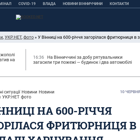
МІНАЛ
COVID-19
ВЛАДА
НОВИНИ ВІННИЧЧИНИ
КОНТАКТИ
ни
,
УКР.НЕТ
,
фото
» У Вінниці на 600-річчя загорілася фритюрниця в 
ижополі
16:36
На Вінниччині за добу рятувальники
атив на
загасили три пожежі — будинок і два автомобілі
і ситуації
Новини
Новини
10 ЧЕРВНЯ,
и
УКР.НЕТ
фото
ІННИЦІ НА 600-РІЧЧЯ
ОРІЛАСЯ ФРИТЮРНИЦЯ В
ЛАДІ ХАРЧУВАННЯ