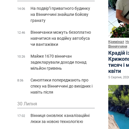
На подвір’ї приватного будинку
14:06
на Вінниччині знайшли бойову
гранату
Вінничанки можуть безоплатно
12:46
навчитися на водійку автобуса
Кримінал
Н
чи вантажівки
Вінниччини
Крадій і
Майже 1670 вінничан
10:26
Крижопо
задекларували доходи понад
тисяч і 
мільйон гривень
квіти
5 Серпня, 2026
Синоптики попереджають про
8:06
спеку на Вінниччині до вихідних і
навіть після
30 Липня
Вінниця оновлює каналізаційні
17:02
люки за новою технологією