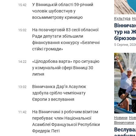
У Вінницькій області 59-річний
15:42
чоловік шубовстнув у
восьмиметрову криницю
Культура
Н
Віннича
На позачерговій 83 сесії обласної
15:02
тур на 
Ради депутати збільшили
бірюзово
фінансування конкурсу «Безпечні
5 Серпня, 2026
стійкі громади»
«Цілодобова варта» про ситуацію
14:22
у комунальній сфері Вінниці 30
липня
Вінничанка Дар’я Асаулюк
13:02
здобула срібло чемпіонату
Європи з веслування
На Вінниччині з робочим візитом
11:42
перебуває член Національної
Новини
Нов
Вінниччини
Асамблеї Французької Республіки
Веслува
Фредерік Петі
здобули 