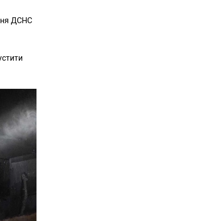
іння ДСНС
устити