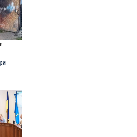
ни
три