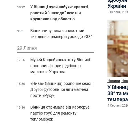
України
У Вінниці чули вибухи: крилаті
10:22
5 Серпня, 2026
ракети й “шахеди” всю ніч
кружляли над областю
Вінниччину чекає спекотний
9:02
тиждень з температурою до +38°
29 Липня
Музей Коцюбинського у Вінниці
17:56
поповнив фонди рідкісною
маркою з Харкова
Новини
Нов
«Нива» (Вінниця) розпочне сезон
15:36
У Вінниц
Другої футбольної ліги матчем
38° та 
проти «Руху»
темпера
4 Серпня, 2026
Вінниця отримала від Карлсруе
13:16
партію труб для ремонту
тепломереж