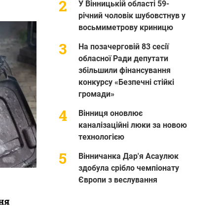
У Вінницькій області 59-
річний чоловік шубовстнув у
восьмиметрову криницю
На позачерговій 83 сесії
обласної Ради депутати
збільшили фінансування
конкурсу «Безпечні стійкі
громади»
Вінниця оновлює
каналізаційні люки за новою
технологією
Вінничанка Дар'я Асаулюк
здобула срібло чемпіонату
Європи з веслування
ння