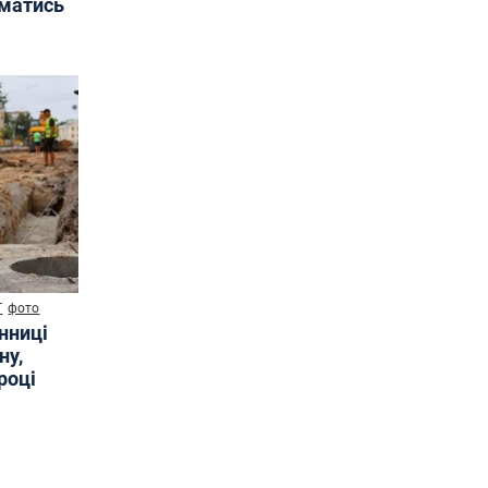
иматись
Т
фото
інниці
ну,
році