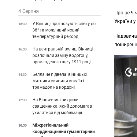
4 Серпня
Про це 9 
України у
У Вінниці прогнозують спеку до
18:30
38° та можливий новий
Надзвича
температурний рекорд
поширенн
На центральній вулиці Вінниці
16:30
розпочали заміну водогону,
прокладеного ще у 1911 році
Белла не підвела: вінницькі
14:30
митники виявили кокаїн і
трамадол на кордоні
На Вінниччині викрили
12:30
священника, який допомагав
ухилятися від мобілізації
Міжрегіональний
10:30
координаційний гуманітарний