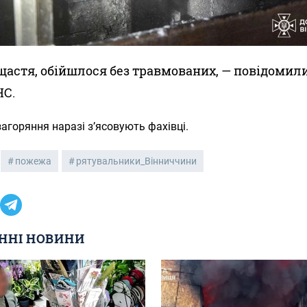
щастя, обійшлося без травмованих, — повідомили
С.
агоряння наразі з’ясовують фахівці.
пожежа
рятувальники_Вінниччини
ННІ НОВИНИ