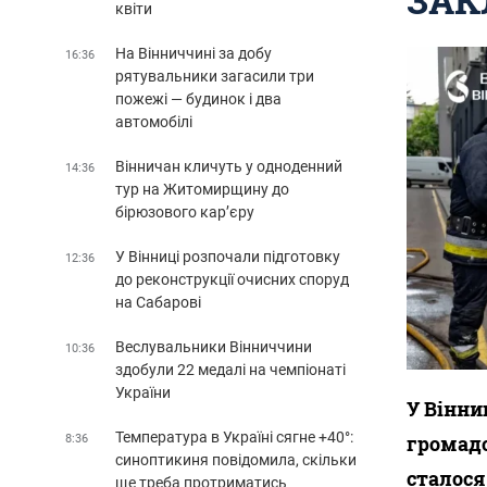
квіти
На Вінниччині за добу
16:36
рятувальники загасили три
пожежі — будинок і два
автомобілі
Вінничан кличуть у одноденний
14:36
тур на Житомирщину до
бірюзового кар’єру
У Вінниці розпочали підготовку
12:36
до реконструкції очисних споруд
на Сабарові
Веслувальники Вінниччини
10:36
здобули 22 медалі на чемпіонаті
України
У Вінни
Температура в Україні сягне +40°:
громадс
8:36
синоптикиня повідомила, скільки
сталося
ще треба протриматись