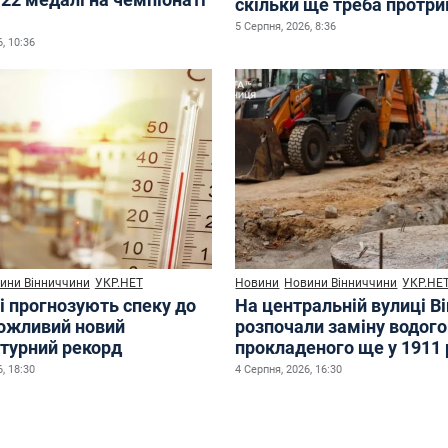
скільки ще треба протр
5 Серпня, 2026, 8:36
, 10:36
ини Вінниччини
УКР.НЕТ
Новини
Новини Вінниччини
УКР.НЕ
і прогнозують спеку до
На центральній вулиці В
можливий новий
розпочали заміну водого
турний рекорд
прокладеного ще у 1911 
, 18:30
4 Серпня, 2026, 16:30