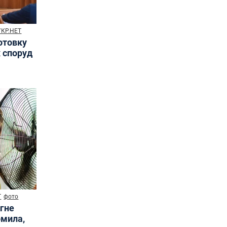
УКР.НЕТ
готовку
х споруд
Т
фото
ягне
омила,