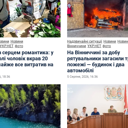
овини
Новини
Надзвичайні ситуації
Новини
Нови
УКР.НЕТ
фото
Вінниччини
УКР.НЕТ
фото
з серцем романтика: у
На Вінниччині за добу
лі чоловік вкрав 20
рятувальники загасили 
майже все витратив на
пожежі — будинок і два
автомобілі
, 18:36
5 Серпня, 2026, 16:36