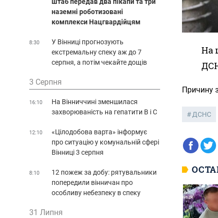
штаб передав два пікапи та три
наземні роботизовані
комплекси Нацгвардійцям
У Вінниці прогнозують
8:30
На 
екстремальну спеку аж до 7
серпня, а потім чекайте дощів
ДСН
3 Серпня
Причину з
На Вінниччині зменшилася
16:10
захворюваність на гепатити В і С
ДСНС
«Цілодобова варта» інформує
12:10
про ситуацію у комунальній сфері
Вінниці 3 серпня
ОСТА
12 пожеж за добу: рятувальники
8:10
попередили вінничан про
особливу небезпеку в спеку
31 Липня