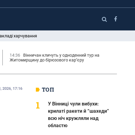
закладі харчування
14:36
Вінничан кличуть у одноденний тур на
Житомирщину до бірюзового кар’єру
ТОП
 2026, 17:16
У Вінниці чули вибухи:
крилаті ракети й “шахеди”
всю ніч кружляли над
областю