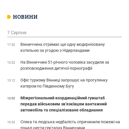
НОВИНИ
7 Серпня
Вінниччина отримає ще одну модернізовану
17:52
котельню за угодою з Нідерландами
На Вінниччині 51-річного чоловіка засудили за
15:32
розповсюдження дитячої порнографії
Офіс туризму Вінниці запрошує на прогулянку
13:12
катером по Південному Бугу
Міжрегіональний координаційний гумштаб
12:02
передав військовим зв’язківцям вантажний
автомобіль та спеціалізоване обладнання
Спека та людська недбалість спричинили пожежі на
10:52
понад шести гектарах Вінниччини