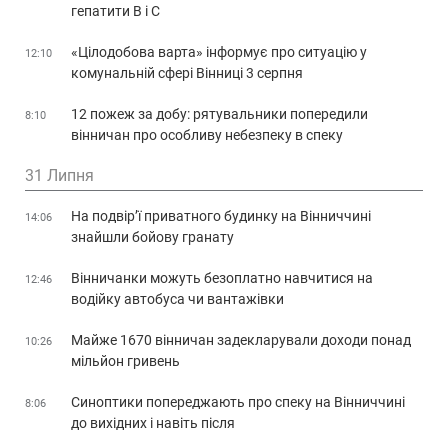
гепатити В і С
«Цілодобова варта» інформує про ситуацію у
12:10
комунальній сфері Вінниці 3 серпня
12 пожеж за добу: рятувальники попередили
8:10
вінничан про особливу небезпеку в спеку
31 Липня
На подвір’ї приватного будинку на Вінниччині
14:06
знайшли бойову гранату
Вінничанки можуть безоплатно навчитися на
12:46
водійку автобуса чи вантажівки
Майже 1670 вінничан задекларували доходи понад
10:26
мільйон гривень
Синоптики попереджають про спеку на Вінниччині
8:06
до вихідних і навіть після