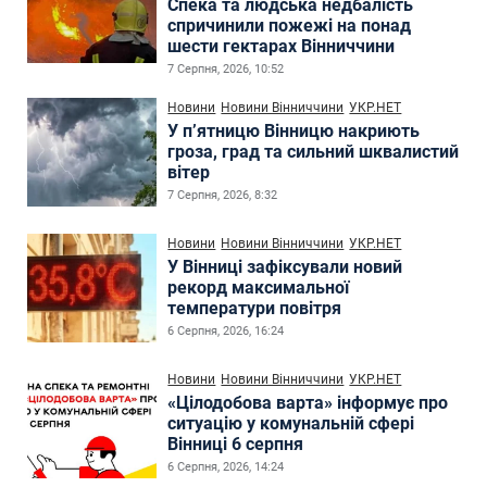
Спека та людська недбалість
спричинили пожежі на понад
шести гектарах Вінниччини
7 Серпня, 2026, 10:52
Новини
Новини Вінниччини
УКР.НЕТ
У п’ятницю Вінницю накриють
гроза, град та сильний шквалистий
вітер
7 Серпня, 2026, 8:32
Новини
Новини Вінниччини
УКР.НЕТ
У Вінниці зафіксували новий
рекорд максимальної
температури повітря
6 Серпня, 2026, 16:24
Новини
Новини Вінниччини
УКР.НЕТ
«Цілодобова варта» інформує про
ситуацію у комунальній сфері
Вінниці 6 серпня
6 Серпня, 2026, 14:24