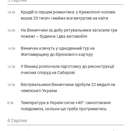
5 Серпня
Крадій із серцем романтика: у Крижополі чоловік
18:36
вкрав 20 тисяч і майже все витратив на квіти
На Вінниччині за добу рятувальники загасили три
16:36
пожежі — будинок і два автомобілі
Вінничан кличуть у одноденний тур на
14:36
Житомирщину до бірюзового кар’єру
У Вінниці розпочали підготовку до реконструкції
12:36
очисних споруд на Сабарові
Веслувальники Вінниччини здобули 22 медалі на
10:36
чемпіонаті України
Температура в Україні сягне +40°: синоптикиня
8:36
повідомила, скільки ще треба протриматись
4 Серпня