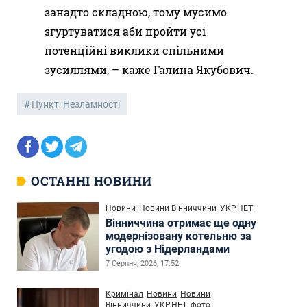
занадто складною, тому мусимо
згуртуватися аби пройти усі
потенційні виклики спільними
зусиллями, – каже Галина Якубович.
Пункт_Незламності
ОСТАННІ НОВИНИ
Новини
Новини Вінниччини
УКР.НЕТ
Вінниччина отримає ще одну
модернізовану котельню за
угодою з Нідерландами
7 Серпня, 2026, 17:52
Кримінал
Новини
Новини
Вінниччини
УКР.НЕТ
фото