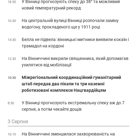
У Вінниці прогнозують спеку до 38° та можливий
18:30
новий температурний рекорд
На центральній вулиці Вінниці розпочали заміну
16:30
водогону, прокладеного ще у 1911 році
Белла не підвела: вінницькі митники виявили кокаїн і
14:30
трамадол на кордоні
На Вінниччині викрили священника, який допомагав
12:30
ухилятися від мобілізації
Міжрегіональний координаційний гуманітарний
10:30
штаб передав два пікапи та три наземні
роботизовані комплекси Нацгвардійцям
У Вінниці прогнозують екстремальну спеку аж до 7
8:30
серпня, а потім чекайте дощів
3 Серпня
На Вінниччині зменшилася захворюваність на
16:10