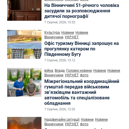
На Вінниччині 51-річного чоловіка
засудили за розповсюдження
дитячої порнографії
7 Серпня, 2026, 15:32
Культура
Новини
Новини
Вінниччини
УКР.НЕТ
Офіс туризму Вінниці запрошує на
прогулянку катером по
Південному Бугу
7 Серпня, 2026, 13:12
війна
Влада
Головні новини
Новини
Новини
Вінниччини
УКР.НЕТ
фото
Міжрегіональний координаційний
гумштаб передав військовим
зв’язківцям вантажний
автомобіль та спеціалізоване
обладнання
7 Серпня, 2026, 12:02
Надзвичайні ситуації
Новини
Новини
Вінниччини
УКР.НЕТ
фото