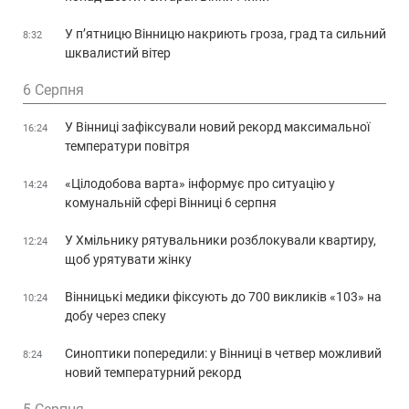
У п’ятницю Вінницю накриють гроза, град та сильний
8:32
шквалистий вітер
6 Серпня
У Вінниці зафіксували новий рекорд максимальної
16:24
температури повітря
«Цілодобова варта» інформує про ситуацію у
14:24
комунальній сфері Вінниці 6 серпня
У Хмільнику рятувальники розблокували квартиру,
12:24
щоб урятувати жінку
Вінницькі медики фіксують до 700 викликів «103» на
10:24
добу через спеку
Синоптики попередили: у Вінниці в четвер можливий
8:24
новий температурний рекорд