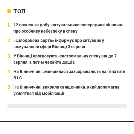
ТОП
12 пожеж за добу: рятувальники попередили вінничан
про особливу небезпеку в спеку
«Цілодобова варта» інформує про ситуацію у
комунальній сфері Вінниці 3 серпня
У Вінниці прогнозують екстремальну спеку аж до 7
серпня, а потім чекайте дощів
На Вінниччині зменшилася захворюваність на гепатити
В і С
На Вінниччині викрили священника, який допомагав
ухилятися від мобілізації