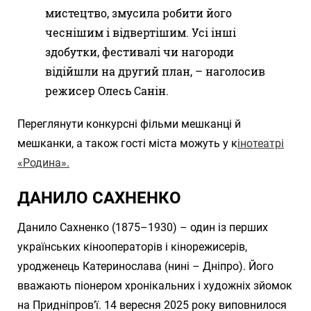
мистецтво, змусила робити його
чеснішим і відвертішим. Усі інші
здобутки, фестивалі чи нагороди
відійшли на другий план, – наголосив
режисер Олесь Санін.
Переглянути конкурсні фільми мешканці й
мешканки, а також гості міста можуть у к
інотеатрі
«Родина».
ДАНИЛО САХНЕНКО
Данило Сахненко (1875–1930) – один із перших
українських кінооператорів і кінорежисерів,
уродженець Катеринослава (нині – Дніпро). Його
вважають піонером хронікальних і художніх зйомок
на Придніпров’ї. 14 вересня 2025 року виповнилося