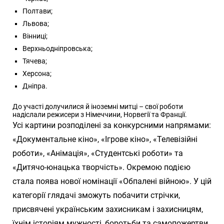
Полтави;
Львова;
Вінниці;
Верхньодніпровська;
Тячева;
Херсона;
Дніпра.
До участі долучилися й іноземні митці – свої роботи
надіслали режисери з Німеччини, Норвегії та Франції.
Усі картини розподілені за конкурсними напрямами:
«Документальне кіно», «Ігрове кіно», «Телевізійні
роботи», «Анімація», «Студентські роботи» та
«Дитячо-юнацька творчість». Окремою подією
стала поява нової номінації «Обпалені війною». У цій
категорії глядачі зможуть побачити стрічки,
присвячені українським захисникам і захисницям,
їхнім історіям мужності, боротьби та самопожертви.