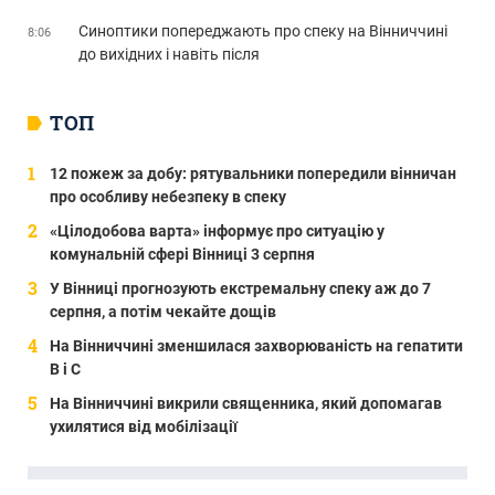
Синоптики попереджають про спеку на Вінниччині
8:06
до вихідних і навіть після
ТОП
12 пожеж за добу: рятувальники попередили вінничан
про особливу небезпеку в спеку
«Цілодобова варта» інформує про ситуацію у
комунальній сфері Вінниці 3 серпня
У Вінниці прогнозують екстремальну спеку аж до 7
серпня, а потім чекайте дощів
На Вінниччині зменшилася захворюваність на гепатити
В і С
На Вінниччині викрили священника, який допомагав
ухилятися від мобілізації