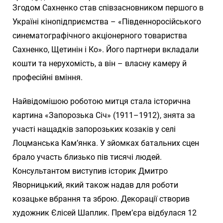
Згодом Сахненко став співзасновником першого в
Україні кінопідприємства – «Південноросійського
синематографічного акціонерного товариства
Сахненко, Щетинін і Ко». Його партнери вкладали
кошти та нерухомість, а він – власну камеру й
професійні вміння.
Найвідомішою роботою митця стала історична
картина «Запорозька Січ» (1911–1912), знята за
участі нащадків запорозьких козаків у селі
Лоцманська Кам’янка. У зйомках батальних сцен
брало участь близько пів тисячі людей.
Консультантом виступив історик Дмитро
Яворницький, який також надав для роботи
козацьке вбрання та зброю. Декорації створив
художник Єлісей Шаплик. Прем’єра відбулася 12