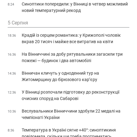
Синоптики попередили: у Вінниці в четвер можливий
8:24
новий температурний рекорд
5 Серпня
Крадій із серцем романтика: у Крижополі чоловік
18:36
вкрав 20 тисяч і майже все витратив на квіти
На Вінниччині за добу рятувальники загасили три
16:36
пожежі — будинок і два автомобілі
Вінничан кличуть у одноденний тур на
14:36
Житомирщину до бірюзового кар’єру
У Вінниці розпочали підготовку до реконструкції
12:36
очисних споруд на Сабарові
Веслувальники Вінниччини здобули 22 медалі на
10:36
чемпіонаті України
Температура в Україні сягне +40°: синоптикиня
8:36
повідомила, скільки ще треба протриматись