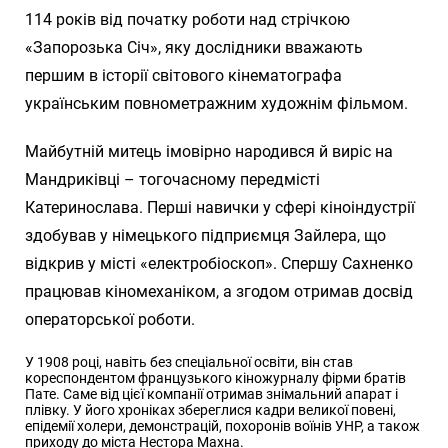
114 років від початку роботи над стрічкою
«Запорозька Січ», яку дослідники вважають
першим в історії світового кінематографа
українським повнометражним художнім фільмом.
Майбутній митець імовірно народився й виріс на
Мандриківці – тогочасному передмісті
Катеринослава. Перші навички у сфері кіноіндустрії
здобував у німецького підприємця Зайлера, що
відкрив у місті «електробіоскоп». Спершу Сахненко
працював кіномеханіком, а згодом отримав досвід
операторської роботи.
У 1908 році, навіть без спеціальної освіти, він став
кореспондентом французького кіножурналу фірми братів
Пате. Саме від цієї компанії отримав знімальний апарат і
плівку. У його хроніках збереглися кадри великої повені,
епідемії холери, демонстрацій, похоронів воїнів УНР, а також
приходу до міста Нестора Махна.