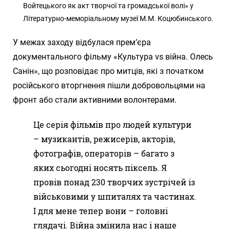
Войтецького як акт творчої та громадської волі» у
Літературно-меморіальному музеї М.М. Коцюбинського.
У межах заходу відбулася прем’єра
документального фільму «Культура vs війна. Олесь
Санін», що розповідає про митців, які з початком
російського вторгнення пішли добровольцями на
фронт або стали активними волонтерами.
Це серія фільмів про людей культури
– музикантів, режисерів, акторів,
фотографів, операторів – багато з
яких сьогодні носять піксель. Я
провів понад 230 творчих зустрічей із
військовими у шпиталях та частинах.
І для мене тепер вони – головні
глядачі. Війна змінила нас і наше