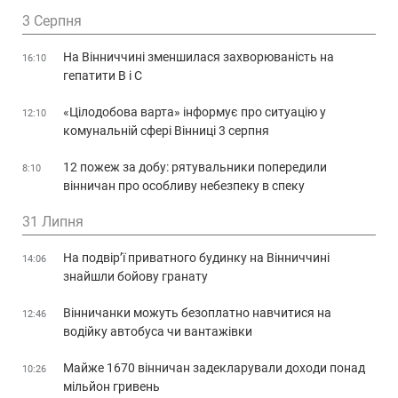
3 Серпня
На Вінниччині зменшилася захворюваність на
16:10
гепатити В і С
«Цілодобова варта» інформує про ситуацію у
12:10
комунальній сфері Вінниці 3 серпня
12 пожеж за добу: рятувальники попередили
8:10
вінничан про особливу небезпеку в спеку
31 Липня
На подвір’ї приватного будинку на Вінниччині
14:06
знайшли бойову гранату
Вінничанки можуть безоплатно навчитися на
12:46
водійку автобуса чи вантажівки
Майже 1670 вінничан задекларували доходи понад
10:26
мільйон гривень