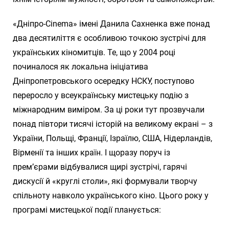
«Дніпро-Cinema» імені Данила Сахненка вже понад
два десятиліття є особливою точкою зустрічі для
українських кіномитців. Те, що у 2004 році
починалося як локальна ініціатива
Дніпропетровського осередку НСКУ, поступово
переросло у всеукраїнську мистецьку подію з
міжнародним виміром. За ці роки тут прозвучали
понад півтори тисячі історій на великому екрані – з
України, Польщі, Франції, Ізраїлю, США, Нідерландів,
Вірменії та інших країн. І щоразу поруч із
прем’єрами відбувалися щирі зустрічі, гарячі
дискусії й «круглі столи», які формували творчу
спільноту навколо українського кіно. Цього року у
програмі мистецької події планується: