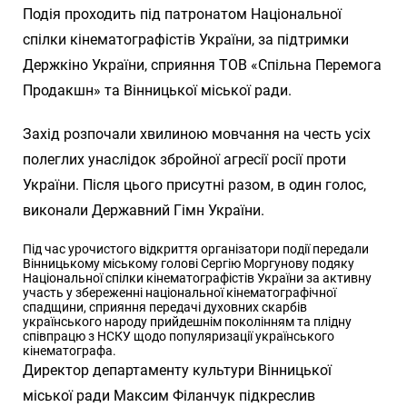
Подія проходить під патронатом Національної
спілки кінематографістів України, за підтримки
Держкіно України, сприяння ТОВ «Спільна Перемога
Продакшн» та Вінницької міської ради.
Захід розпочали хвилиною мовчання на честь усіх
полеглих унаслідок збройної агресії росії проти
України. Після цього присутні разом, в один голос,
виконали Державний Гімн України.
Під час урочистого відкриття організатори події передали
Вінницькому міському голові Сергію Моргунову подяку
Національної спілки кінематографістів України за активну
участь у збереженні національної кінематографічної
спадщини, сприяння передачі духовних скарбів
українського народу прийдешнім поколінням та плідну
співпрацю з НСКУ щодо популяризації українського
кінематографа.
Директор департаменту культури Вінницької
міської ради Максим Філанчук підкреслив