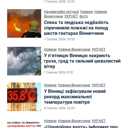
7 Серпня, 2026, 12:02
Надзвичайні ситуації
Новини
Новини
Вінниччини
УКР.НЕТ
фото
Спека та людська недбалість
спричинили пожежі на понад
шести гектарах Вінниччини
7 Серпня, 2026, 10:52
Новини
Новини Вінниччини
УКР.НЕТ
У п’ятницю Вінницю накриють
гроза, град та сильний шквалистий
вітер
7 Серпня, 2026, 8:32
Новини
Новини Вінниччини
УКР.НЕТ
У Вінниці зафіксували новий
рекорд максимальної
температури повітря
6 Серпня, 2026, 16:24
Новини
Новини Вінниччини
УКР.НЕТ
«Цілодобова варта» інформує про