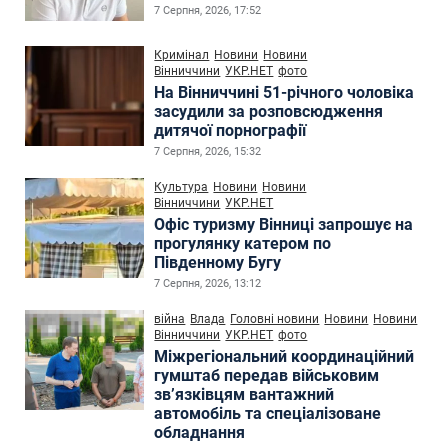
7 Серпня, 2026, 17:52
Кримінал
Новини
Новини
Вінниччини
УКР.НЕТ
фото
На Вінниччині 51-річного чоловіка
засудили за розповсюдження
дитячої порнографії
7 Серпня, 2026, 15:32
Культура
Новини
Новини
Вінниччини
УКР.НЕТ
Офіс туризму Вінниці запрошує на
прогулянку катером по
Південному Бугу
7 Серпня, 2026, 13:12
війна
Влада
Головні новини
Новини
Новини
Вінниччини
УКР.НЕТ
фото
Міжрегіональний координаційний
гумштаб передав військовим
зв’язківцям вантажний
автомобіль та спеціалізоване
обладнання