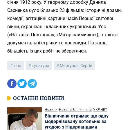
січня 1912 року. У творчому доробку Данила
Сахненка було близько 23 фільмів: історичні драми,
комедії, агітаційні картини часів Першої світової
війни, екранізації класичних українських п’єс
(«Наталка Полтавка», «Матір-наймичка»), а також
документальні стрічки та краєвиди. На жаль,
більшість із цих робіт не збереглися.
кіно
культура
Моргунов_Сергій
ОСТАННІ НОВИНИ
Новини
Новини Вінниччини
УКР.НЕТ
Вінниччина отримає ще одну
модернізовану котельню за
угодою з Нідерландами