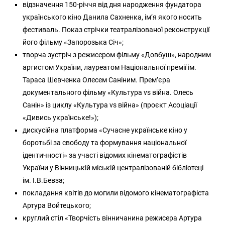
відзначення 150-річчя від дня народження фундатора
українського кіно Данила Сахненка, ім’я якого носить
фестиваль. Показ стрічки театралізованої реконструкції
його фільму «Запорозька Січ»;
творча зустріч з режисером фільму «Довбуш», народним
артистом України, лауреатом Національної премії ім.
Тараса Шевченка Олесем Саніним. Прем’єра
документального фільму «Культура vs війна. Олесь
Санін» із циклу «Культура vs війна» (проєкт Асоціації
«Дивись українське!»);
дискусійна платформа «Сучасне українське кіно у
боротьбі за свободу та формування національної
ідентичності» за участі відомих кінематографістів
України у Вінницькій міській централізованій бібліотеці
ім. І.В.Бевза;
покладання квітів до могили відомого кінематографіста
Артура Войтецького;
круглий стіл «Творчість вінничанина режисера Артура