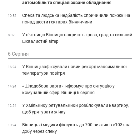
автомобіль та спеціалізоване обладнання
Спека та людська недбалість спричинили пожежі на
10:52
понад шести гектарах Вінниччини
У п’ятницю Вінницю накриють гроза, град та сильний
8:32
шквалистий вітер
6 Серпня
У Вінниці зафіксували новий рекорд максимальної
16:24
температури повітря
«Цілодобова варта» інформує про ситуацію у
14:24
комунальній сфері Вінниці 6 серпня
У Хмільнику рятувальники розблокували квартиру,
12:24
щоб урятувати жінку
Вінницькі медики фіксують до 700 викликів «103» на
10:24
добу через спеку