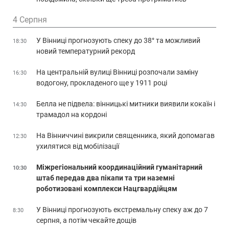
4 Серпня
У Вінниці прогнозують спеку до 38° та можливий
18:30
новий температурний рекорд
На центральній вулиці Вінниці розпочали заміну
16:30
водогону, прокладеного ще у 1911 році
Белла не підвела: вінницькі митники виявили кокаїн і
14:30
трамадол на кордоні
На Вінниччині викрили священника, який допомагав
12:30
ухилятися від мобілізації
Міжрегіональний координаційний гуманітарний
10:30
штаб передав два пікапи та три наземні
роботизовані комплекси Нацгвардійцям
У Вінниці прогнозують екстремальну спеку аж до 7
8:30
серпня, а потім чекайте дощів