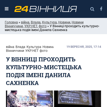
Головна
»
війна
,
Влада
,
Культура
,
Новини
,
Новини
Вінниччини
,
УКР.НЕТ
,
фото
» У Вінниці проходить культурно-
мистецька подія імені Данила Сахненка
війна
Влада
Культура
Новини
Новини
19 ВЕРЕСНЯ, 2025, 17:14
Вінниччини
УКР.НЕТ
фото
У ВІННИЦІ ПРОХОДИТЬ
КУЛЬТУРНО-МИСТЕЦЬКА
ПОДІЯ ІМЕНІ ДАНИЛА
САХНЕНКА