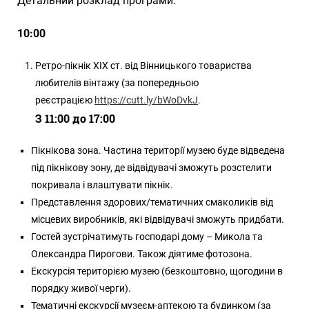
Детальний розклад програми:
10:00
Ретро-пікнік ХІХ ст. від Вінницького товариства
любителів вінтажу (за попередньою
реєстрацією
https://cutt.ly/bWoDvkJ
.
З 11:00 до 17:00
Пікнікова зона. Частина території музею буде відведена
під пікнікову зону, де відвідувачі зможуть розстелити
покривала і влаштувати пікнік.
Представлення здорових/тематичних смаколиків від
місцевих виробників, які відвідувачі зможуть придбати.
Гостей зустрічатимуть господарі дому – Микола та
Олександра Пирогови. Також діятиме фотозона.
Екскурсія територією музею (безкоштовно, щогодини в
порядку живої черги).
Тематичні екскурсії музеєм-аптекою та будинком (за