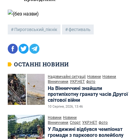
Пироговський_пікнік
фестиваль
ОСТАННІ НОВИНИ
Надзвичайні ситуації
Новини
Новини
Вінниччини
УКР.НЕТ
фото
На Вінниччині знайшли
протипіхотну гранату часів Другої
світової війни
10 Серпня, 2026, 13:46
Новини
Новини
Вінниччини
Спорт
УКР.НЕТ
фото
У Ладижині відбувся чемпіонат
громади з паркового волейболу