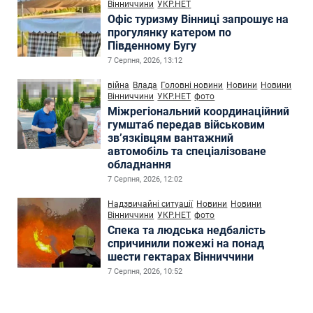
Вінниччини
УКР.НЕТ
Офіс туризму Вінниці запрошує на
прогулянку катером по
Південному Бугу
7 Серпня, 2026, 13:12
війна
Влада
Головні новини
Новини
Новини
Вінниччини
УКР.НЕТ
фото
Міжрегіональний координаційний
гумштаб передав військовим
зв’язківцям вантажний
автомобіль та спеціалізоване
обладнання
7 Серпня, 2026, 12:02
Надзвичайні ситуації
Новини
Новини
Вінниччини
УКР.НЕТ
фото
Спека та людська недбалість
спричинили пожежі на понад
шести гектарах Вінниччини
7 Серпня, 2026, 10:52