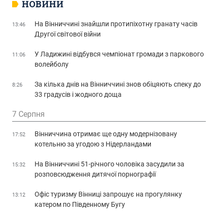
НОВИНИ
На Вінниччині знайшли протипіхотну гранату часів
13:46
Другої світової війни
У Ладижині відбувся чемпіонат громади з паркового
11:06
волейболу
За кілька днів на Вінниччині знов обіцяють спеку до
8:26
33 градусів і жодного доща
7 Серпня
Вінниччина отримає ще одну модернізовану
17:52
котельню за угодою з Нідерландами
На Вінниччині 51-річного чоловіка засудили за
15:32
розповсюдження дитячої порнографії
Офіс туризму Вінниці запрошує на прогулянку
13:12
катером по Південному Бугу