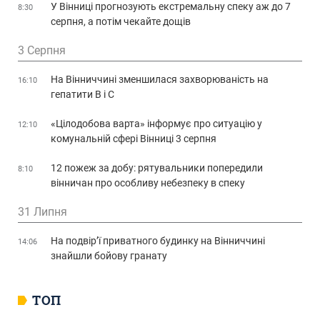
У Вінниці прогнозують екстремальну спеку аж до 7
8:30
серпня, а потім чекайте дощів
3 Серпня
На Вінниччині зменшилася захворюваність на
16:10
гепатити В і С
«Цілодобова варта» інформує про ситуацію у
12:10
комунальній сфері Вінниці 3 серпня
12 пожеж за добу: рятувальники попередили
8:10
вінничан про особливу небезпеку в спеку
31 Липня
На подвір’ї приватного будинку на Вінниччині
14:06
знайшли бойову гранату
ТОП