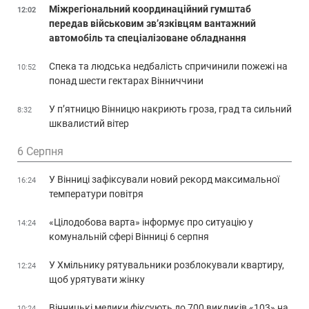
Міжрегіональний координаційний гумштаб
12:02
передав військовим зв’язківцям вантажний
автомобіль та спеціалізоване обладнання
Спека та людська недбалість спричинили пожежі на
10:52
понад шести гектарах Вінниччини
У п’ятницю Вінницю накриють гроза, град та сильний
8:32
шквалистий вітер
6 Серпня
У Вінниці зафіксували новий рекорд максимальної
16:24
температури повітря
«Цілодобова варта» інформує про ситуацію у
14:24
комунальній сфері Вінниці 6 серпня
У Хмільнику рятувальники розблокували квартиру,
12:24
щоб урятувати жінку
Вінницькі медики фіксують до 700 викликів «103» на
10:24