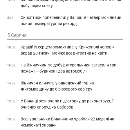
добу через спеку
Синоптики попередили: у Вінниці в четвер можливий
8:24
новий температурний рекорд
5 Серпня
Крадій із серцем романтика: у Крижополі чоловік
18:36
вкрав 20 тисяч і майже все витратив на квіти
На Вінниччині за добу рятувальники загасили три
16:36
пожежі — будинок і два автомобілі
Вінничан кличуть у одноденний тур на
14:36
Житомирщину до бірюзового кар’єру
У Вінниці розпочали підготовку до реконструкції
12:36
очисних споруд на Сабарові
Веслувальники Вінниччини здобули 22 медалі на
10:36
чемпіонаті України