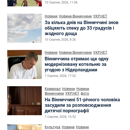
10 Серпня, 2026, 11:06
Новини
Новини Вінниччини
УКР.НЕТ
За кілька днів на Вінниччині знов
обіцяють спеку до 33 градусів і
жодного доща
10 Серпня, 2026, 8:26
Новини
Новини Вінниччини
УКР.НЕТ
Вінниччина отримає ще одну
модернізовану котельню за
угодою з Нідерландами
7 Серпня, 2026, 17:52
Кримінал
Новини
Новини
Вінниччини
УКР.НЕТ
фото
На Вінниччині 51-річного чоловіка
засудили за розповсюдження
дитячої порнографії
7 Серпня, 2026, 15:32
Культура
Новини
Новини