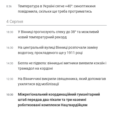
Температура в Україні сягне +40°: синоптикиня
8:36
повідомила, скільки ще треба протриматись
4 Серпня
У Вінниці прогнозують спеку до 38° та можливий
18:30
новий температурний рекорд
На центральній вулиці Вінниці розпочали заміну
16:30
водогону, прокладеного ще у 1911 році
Белла не підвела: вінницькі митники виявили кокаїн і
14:30
трамадол на кордоні
На Вінниччині викрили священника, який допомагав
12:30
ухилятися від мобілізації
Міжрегіональний координаційний гуманітарний
10:30
штаб передав два пікапи та три наземні
роботизовані комплекси Нацгвардійцям